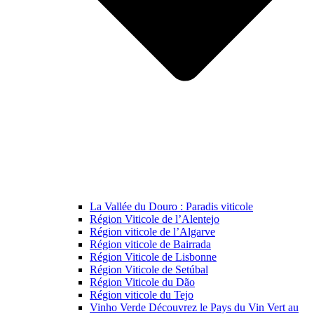
La Vallée du Douro : Paradis viticole
Région Viticole de l’Alentejo
Région viticole de l’Algarve
Région viticole de Bairrada
Région Viticole de Lisbonne
Région Viticole de Setúbal
Région Viticole du Dão
Région viticole du Tejo
Vinho Verde Découvrez le Pays du Vin Vert au