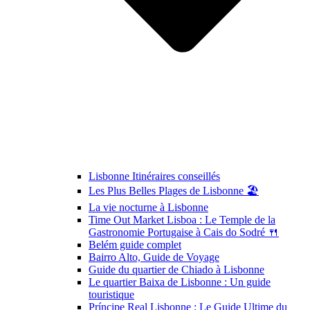
Lisbonne Itinéraires conseillés
Les Plus Belles Plages de Lisbonne 🏖️
La vie nocturne à Lisbonne
Time Out Market Lisboa : Le Temple de la
Gastronomie Portugaise à Cais do Sodré 🍴
Belém guide complet
Bairro Alto, Guide de Voyage
Guide du quartier de Chiado à Lisbonne
Le quartier Baixa de Lisbonne : Un guide
touristique
Príncipe Real Lisbonne : Le Guide Ultime du