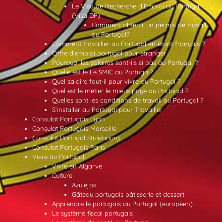
Le Visa de Recherche d’Emploi au Portugal
(Visa DP)
Comment obtenir un permis de travail
au Portugal?
Comment travailler au Portugal en étant français ?
Offre d’emploi portugal pour etranger
Pourquoi les salaires sont-ils si bas au Portugal ?
Quelle est le Le SMIC au Portugal?
Quel salaire faut-il pour vivre au Portugal ?
Quel est le métier le mieux payé au Portugal ?
Quelles sont les conditions de travail au Portugal ?
S’installer au Portugal pour Travailler
Consulat Portugais Lyon
Consulat Portugais Marseille
Consulat Portugal Strasbourg
Consulat Portugais Paris
Vivre au Portugal
Vivre en Algarve
Culture
Azulejos
Gâteau portugais pâtisserie et dessert
Apprendre le portugais du Portugal (européen)
Le système fiscal portugais