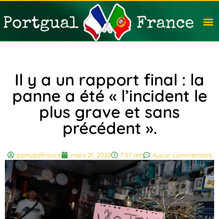
Travail
Nation
Avocat
Vivre
Immobi
Voyag
Il y a un rapport final : la
panne a été « l’incident le
plus grave et sans
précédent ».
portugalfrance
mars 21, 2026
7:37 am
Aucun commentaire