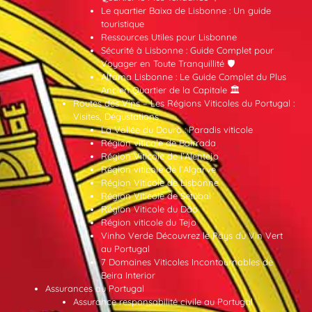
Le quartier Baixa de Lisbonne : Un guide
touristique
Ressources Utiles pour Lisbonne
Sécurité à Lisbonne : Guide Complet pour
Voyager en Toute Tranquillité 🛡️
Alfama Lisbonne : Le Guide Complet du Plus
Ancien Quartier de la Capitale 🏛️
Routes des Vins – Les Régions Viticoles du Portugal :
Visites, Dégustations
La Vallée du Douro : Paradis viticole
Région viticole de Bairrada
Région Viticole de l’Alentejo
Région viticole de l’Algarve
Région Viticole de Lisbonne
Région Viticole de Setúbal
Région Viticole du Dão
Région viticole du Tejo
Vinho Verde Découvrez le Pays du Vin Vert
au Portugal
7 Domaines Viticoles Incontournables de
Beira Interior
Assurances au Portugal
Assurance responsabilité civile au Portugal