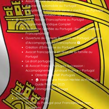
Assurance vie au Portugal
Assurance automobile au Portugal
Le système d’assurance santé / médical au Portugal
Assurance habitation au Portugal
⚖️ Avocat et Notaire Francophone au Portugal :
Accompagnement Juridique Complet
Traduction Certifiée au Portugal : Service Juridique
Francophone 📄
Ouverture de Compte Bancaire au Portugal : Service
d’Accompagnement Francophone 🏦
Création d’Entreprise au Portugal
Avocat francophone en droit de la famille au
Portugal
Le droit portugais
⚖️ Avocat Franco-Portugais Succession :
Accompagnement Juridique France – Portugal
Obtention du NIF Portugais
🏠 Vendre une Maison Héritée au Portugal :
Guide Pratique 2025
Avocat immigration Portugal
Météo
Travailler au Portugal
Emploi au Portugal pour Francophones Non-
Européens