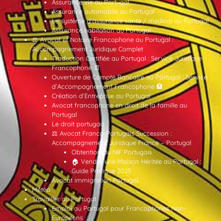
Assurance vie au Portugal
Assurance automobile au Portugal
Le système d’assurance santé / médical au Portugal
Assurance habitation au Portugal
⚖️ Avocat et Notaire Francophone au Portugal :
Accompagnement Juridique Complet
Traduction Certifiée au Portugal : Service Juridique
Francophone 📄
Ouverture de Compte Bancaire au Portugal : Service
d’Accompagnement Francophone 🏦
Création d’Entreprise au Portugal
Avocat francophone en droit de la famille au
Portugal
Le droit portugais
⚖️ Avocat Franco-Portugais Succession :
Accompagnement Juridique France – Portugal
Obtention du NIF Portugais
🏠 Vendre une Maison Héritée au Portugal :
Guide Pratique 2025
Avocat immigration Portugal
Météo
Travailler au Portugal
Emploi au Portugal pour Francophones Non-
Européens