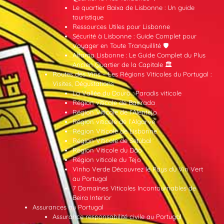
Le quartier Baixa de Lisbonne : Un guide
touristique
Ressources Utiles pour Lisbonne
Sécurité à Lisbonne : Guide Complet pour
Voyager en Toute Tranquillité 🛡️
Alfama Lisbonne : Le Guide Complet du Plus
Ancien Quartier de la Capitale 🏛️
Routes des Vins – Les Régions Viticoles du Portugal :
Visites, Dégustations
La Vallée du Douro : Paradis viticole
Région viticole de Bairrada
Région Viticole de l’Alentejo
Région viticole de l’Algarve
Région Viticole de Lisbonne
Région Viticole de Setúbal
Région Viticole du Dão
Région viticole du Tejo
Vinho Verde Découvrez le Pays du Vin Vert
au Portugal
7 Domaines Viticoles Incontournables de
Beira Interior
Assurances au Portugal
Assurance responsabilité civile au Portugal