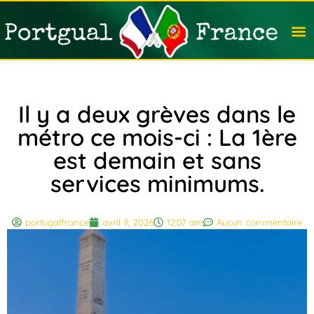
Travail
Nation
Avocat
Vivre
Immobi
Voyag
Il y a deux grèves dans le
métro ce mois-ci : La 1ère
est demain et sans
services minimums.
portugalfrance
avril 9, 2026
12:07 am
Aucun commentaire