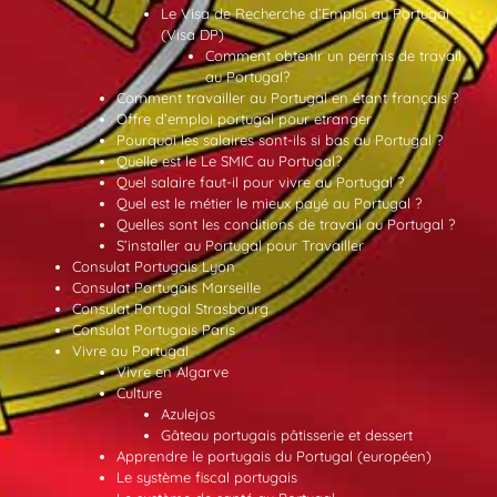
Le Visa de Recherche d’Emploi au Portugal
(Visa DP)
Comment obtenir un permis de travail
au Portugal?
Comment travailler au Portugal en étant français ?
Offre d’emploi portugal pour etranger
Pourquoi les salaires sont-ils si bas au Portugal ?
Quelle est le Le SMIC au Portugal?
Quel salaire faut-il pour vivre au Portugal ?
Quel est le métier le mieux payé au Portugal ?
Quelles sont les conditions de travail au Portugal ?
S’installer au Portugal pour Travailler
Consulat Portugais Lyon
Consulat Portugais Marseille
Consulat Portugal Strasbourg
Consulat Portugais Paris
Vivre au Portugal
Vivre en Algarve
Culture
Azulejos
Gâteau portugais pâtisserie et dessert
Apprendre le portugais du Portugal (européen)
Le système fiscal portugais