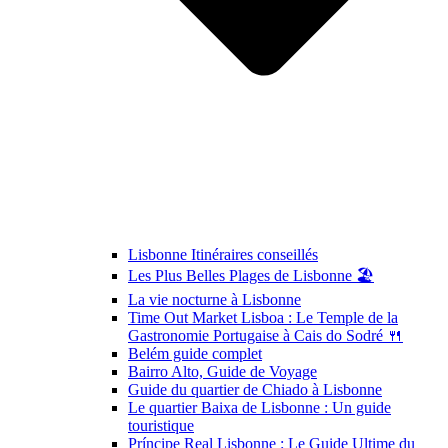
Lisbonne Itinéraires conseillés
Les Plus Belles Plages de Lisbonne 🏖️
La vie nocturne à Lisbonne
Time Out Market Lisboa : Le Temple de la
Gastronomie Portugaise à Cais do Sodré 🍴
Belém guide complet
Bairro Alto, Guide de Voyage
Guide du quartier de Chiado à Lisbonne
Le quartier Baixa de Lisbonne : Un guide
touristique
Príncipe Real Lisbonne : Le Guide Ultime du