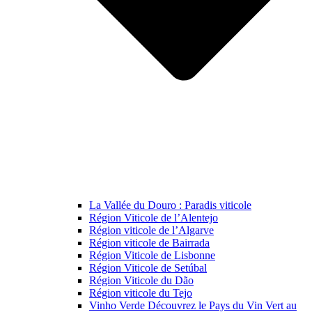
La Vallée du Douro : Paradis viticole
Région Viticole de l’Alentejo
Région viticole de l’Algarve
Région viticole de Bairrada
Région Viticole de Lisbonne
Région Viticole de Setúbal
Région Viticole du Dão
Région viticole du Tejo
Vinho Verde Découvrez le Pays du Vin Vert au