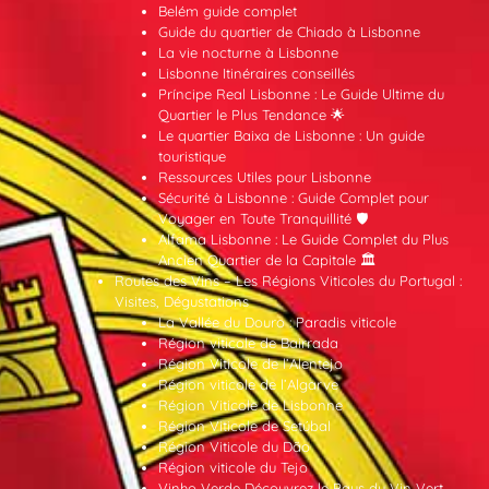
Belém guide complet
Guide du quartier de Chiado à Lisbonne
La vie nocturne à Lisbonne
Lisbonne Itinéraires conseillés
Príncipe Real Lisbonne : Le Guide Ultime du
Quartier le Plus Tendance 🌟
Le quartier Baixa de Lisbonne : Un guide
touristique
Ressources Utiles pour Lisbonne
Sécurité à Lisbonne : Guide Complet pour
Voyager en Toute Tranquillité 🛡️
Alfama Lisbonne : Le Guide Complet du Plus
Ancien Quartier de la Capitale 🏛️
Routes des Vins – Les Régions Viticoles du Portugal :
Visites, Dégustations
La Vallée du Douro : Paradis viticole
Région viticole de Bairrada
Région Viticole de l’Alentejo
Région viticole de l’Algarve
Région Viticole de Lisbonne
Région Viticole de Setúbal
Région Viticole du Dão
Région viticole du Tejo
Vinho Verde Découvrez le Pays du Vin Vert