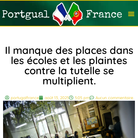
Travail
Nation
Avocat
Vivre
Immobi
Voyag
Il manque des places dans
les écoles et les plaintes
contre la tutelle se
multiplient.
portugalfrance
août 13, 2025
5:05 pm
Aucun commentaire