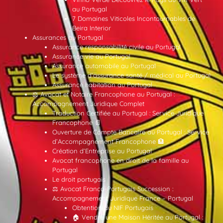
au Portugal
7 Domaines Viticoles Incontournables de
Beira Interior
Assurances au Portugal
Assurance responsabilité civile au Portugal
Assurance vie au Portugal
Assurance automobile au Portugal
Le système d’assurance santé / médical au Portugal
Assurance habitation au Portugal
⚖️ Avocat et Notaire Francophone au Portugal :
Accompagnement Juridique Complet
Traduction Certifiée au Portugal : Service Juridique
Francophone 📄
Ouverture de Compte Bancaire au Portugal : Service
d’Accompagnement Francophone 🏦
Création d’Entreprise au Portugal
Avocat francophone en droit de la famille au
Portugal
Le droit portugais
⚖️ Avocat Franco-Portugais Succession :
Accompagnement Juridique France – Portugal
Obtention du NIF Portugais
🏠 Vendre une Maison Héritée au Portugal :