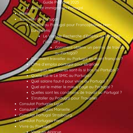
Guide Pratique 2025
Avocat immigration Portugal
Météo
Travailler au Portugal
Emploi au Portugal pour Francophones Non-
Européens
Le Visa de Recherche d’Emploi au Portugal
(Visa DP)
Comment obtenir un permis de travail
au Portugal?
Comment travailler au Portugal en étant français ?
Offre d’emploi portugal pour etranger
Pourquoi les salaires sont-ils si bas au Portugal ?
Quelle est le Le SMIC au Portugal?
Quel salaire faut-il pour vivre au Portugal ?
Quel est le métier le mieux payé au Portugal ?
Quelles sont les conditions de travail au Portugal ?
S’installer au Portugal pour Travailler
Consulat Portugais Lyon
Consulat Portugais Marseille
Consulat Portugal Strasbourg
Consulat Portugais Paris
Vivre au Portugal
Vivre en Algarve