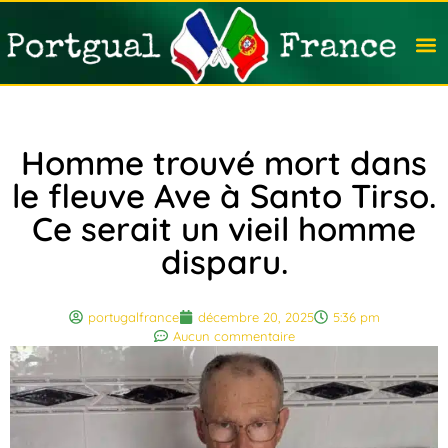
Travail
Nation
Avocat
Vivre
Immobi
Voyag
Homme trouvé mort dans
le fleuve Ave à Santo Tirso.
Ce serait un vieil homme
disparu.
portugalfrance
décembre 20, 2025
5:36 pm
Aucun commentaire