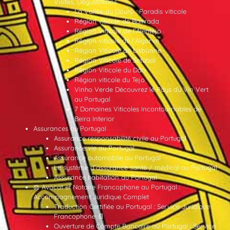
Visites, Dégustations
La Vallée du Douro : Paradis viticole
Région viticole de Bairrada
Région Viticole de l’Alentejo
Région viticole de l’Algarve
Région Viticole de Lisbonne
Région Viticole de Setúbal
Région Viticole du Dão
Région viticole du Tejo
Vinho Verde Découvrez le Pays du Vin Vert
au Portugal
7 Domaines Viticoles Incontournables de
Beira Interior
Assurances au Portugal
Assurance responsabilité civile au Portugal
Assurance vie au Portugal
Assurance automobile au Portugal
Le système d’assurance santé / médical au Portugal
Assurance habitation au Portugal
⚖️ Avocat et Notaire Francophone au Portugal :
Accompagnement Juridique Complet
Traduction Certifiée au Portugal : Service Juridique
Francophone 📄
Ouverture de Compte Bancaire au Portugal : Service