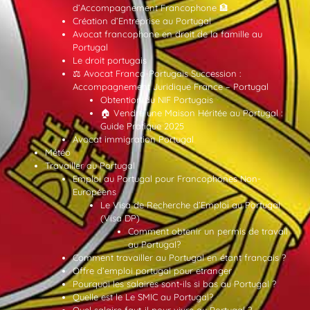
d’Accompagnement Francophone 🏦
Création d’Entreprise au Portugal
Avocat francophone en droit de la famille au
Portugal
Le droit portugais
⚖️ Avocat Franco-Portugais Succession :
Accompagnement Juridique France – Portugal
Obtention du NIF Portugais
🏠 Vendre une Maison Héritée au Portugal :
Guide Pratique 2025
Avocat immigration Portugal
Météo
Travailler au Portugal
Emploi au Portugal pour Francophones Non-
Européens
Le Visa de Recherche d’Emploi au Portugal
(Visa DP)
Comment obtenir un permis de travail
au Portugal?
Comment travailler au Portugal en étant français ?
Offre d’emploi portugal pour etranger
Pourquoi les salaires sont-ils si bas au Portugal ?
Quelle est le Le SMIC au Portugal?