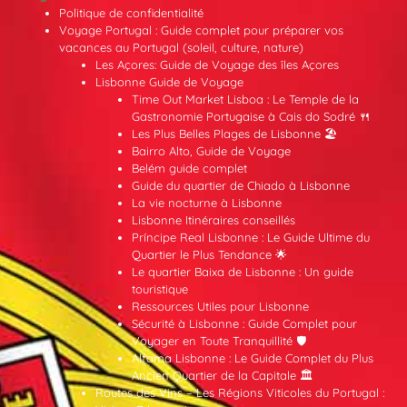
Politique de confidentialité
Voyage Portugal : Guide complet pour préparer vos
vacances au Portugal (soleil, culture, nature)
Les Açores: Guide de Voyage des îles Açores
Lisbonne Guide de Voyage
Time Out Market Lisboa : Le Temple de la
Gastronomie Portugaise à Cais do Sodré 🍴
Les Plus Belles Plages de Lisbonne 🏖️
Bairro Alto, Guide de Voyage
Belém guide complet
Guide du quartier de Chiado à Lisbonne
La vie nocturne à Lisbonne
Lisbonne Itinéraires conseillés
Príncipe Real Lisbonne : Le Guide Ultime du
Quartier le Plus Tendance 🌟
Le quartier Baixa de Lisbonne : Un guide
touristique
Ressources Utiles pour Lisbonne
Sécurité à Lisbonne : Guide Complet pour
Voyager en Toute Tranquillité 🛡️
Alfama Lisbonne : Le Guide Complet du Plus
Ancien Quartier de la Capitale 🏛️
Routes des Vins – Les Régions Viticoles du Portugal :