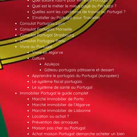
Quel salaire faut-il pour vivre au Portugal ?
Quel est le métier le mieux payé au Portugal ?
Quelles sont les conditions de travail au Portugal ?
S’installer au Portugal pour Travailler
Consulat Portugais Lyon
Consulat Portugais Marseille
Consulat Portugal Strasbourg
Consulat Portugais Paris
Vivre au Portugal
Vivre en Algarve
Culture
Azulejos
Gâteau portugais pâtisserie et dessert
Apprendre le portugais du Portugal (européen)
Le système fiscal portugais
Le système de santé au Portugal
Immobilier Portugal le guide complet
Marché Immobilier de Porto
Marché immobilier de l’Algarve
Marché Immobilier de Lisbonne
Location ou achat ?
Prévention des arnaques
Maison pas cher au Portugal
Achat maison Portugal: demarche acheter un bien