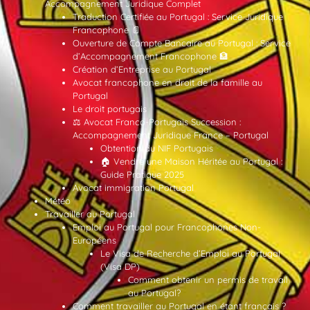
Accompagnement Juridique Complet
Traduction Certifiée au Portugal : Service Juridique
Francophone 📄
Ouverture de Compte Bancaire au Portugal : Service
d’Accompagnement Francophone 🏦
Création d’Entreprise au Portugal
Avocat francophone en droit de la famille au
Portugal
Le droit portugais
⚖️ Avocat Franco-Portugais Succession :
Accompagnement Juridique France – Portugal
Obtention du NIF Portugais
🏠 Vendre une Maison Héritée au Portugal :
Guide Pratique 2025
Avocat immigration Portugal
Météo
Travailler au Portugal
Emploi au Portugal pour Francophones Non-
Européens
Le Visa de Recherche d’Emploi au Portugal
(Visa DP)
Comment obtenir un permis de travail
au Portugal?
Comment travailler au Portugal en étant français ?