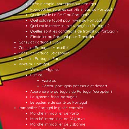
Offre d’emploi portugal pour etranger
Pourquoi les salaires sont-ils si bas au Portugal ?
Quelle est le Le SMIC au Portugal?
Quel salaire faut-il pour vivre au Portugal ?
Quel est le métier le mieux payé au Portugal ?
Quelles sont les conditions de travail au Portugal ?
S’installer au Portugal pour Travailler
Consulat Portugais Lyon
Consulat Portugais Marseille
Consulat Portugal Strasbourg
Consulat Portugais Paris
Vivre au Portugal
Vivre en Algarve
Culture
Azulejos
Gâteau portugais pâtisserie et dessert
Apprendre le portugais du Portugal (européen)
Le système fiscal portugais
Le système de santé au Portugal
Immobilier Portugal le guide complet
Marché Immobilier de Porto
Marché immobilier de l’Algarve
Marché Immobilier de Lisbonne