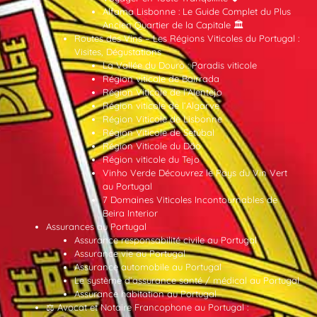
Alfama Lisbonne : Le Guide Complet du Plus
Ancien Quartier de la Capitale 🏛️
Routes des Vins – Les Régions Viticoles du Portugal :
Visites, Dégustations
La Vallée du Douro : Paradis viticole
Région viticole de Bairrada
Région Viticole de l’Alentejo
Région viticole de l’Algarve
Région Viticole de Lisbonne
Région Viticole de Setúbal
Région Viticole du Dão
Région viticole du Tejo
Vinho Verde Découvrez le Pays du Vin Vert
au Portugal
7 Domaines Viticoles Incontournables de
Beira Interior
Assurances au Portugal
Assurance responsabilité civile au Portugal
Assurance vie au Portugal
Assurance automobile au Portugal
Le système d’assurance santé / médical au Portugal
Assurance habitation au Portugal
⚖️ Avocat et Notaire Francophone au Portugal :