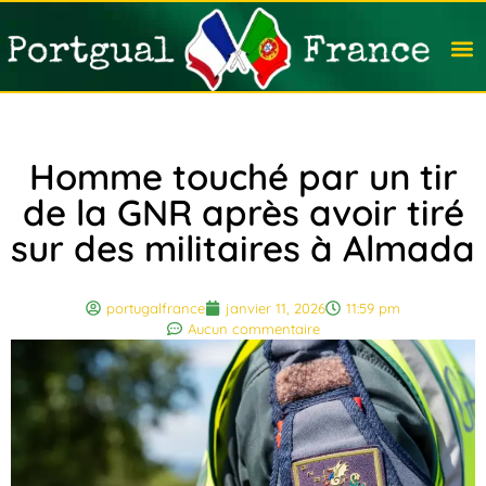
Travail
Nation
Avocat
Vivre
Immobi
Voyag
Homme touché par un tir
de la GNR après avoir tiré
sur des militaires à Almada
portugalfrance
janvier 11, 2026
11:59 pm
Aucun commentaire