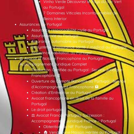
Vinho Verde Découvrez le Pays du Vin Vert
au Portugal
7 Domaines Viticoles Incontournables de
Beira Interior
Assurances au Portugal
Assurance responsabilité civile au Portugal
Assurance vie au Portugal
Assurance automobile au Portugal
Le système d’assurance santé / médical au Portugal
Assurance habitation au Portugal
⚖️ Avocat et Notaire Francophone au Portugal :
Accompagnement Juridique Complet
Traduction Certifiée au Portugal : Service Juridique
Francophone 📄
Ouverture de Compte Bancaire au Portugal : Service
d’Accompagnement Francophone 🏦
Création d’Entreprise au Portugal
Avocat francophone en droit de la famille au
Portugal
Le droit portugais
⚖️ Avocat Franco-Portugais Succession :
Accompagnement Juridique France – Portugal
Obtention du NIF Portugais
🏠 Vendre une Maison Héritée au Portugal :