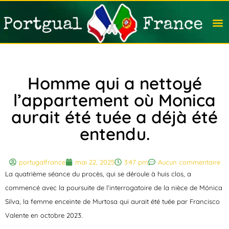
Travail
Nation
Avocat
Vivre
Immobi
Voyag
Homme qui a nettoyé
l’appartement où Monica
aurait été tuée a déjà été
entendu.
portugalfrance
mai 22, 2025
3:47 pm
Aucun commentaire
La quatrième séance du procès, qui se déroule à huis clos, a
commencé avec la poursuite de l’interrogatoire de la nièce de Mónica
Silva, la femme enceinte de Murtosa qui aurait été tuée par Francisco
Valente en octobre 2023.