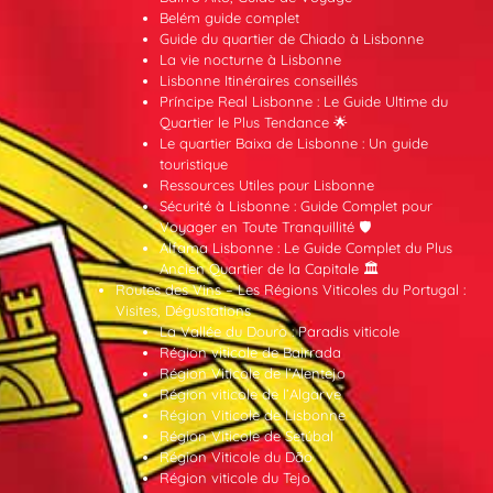
Belém guide complet
Guide du quartier de Chiado à Lisbonne
La vie nocturne à Lisbonne
Lisbonne Itinéraires conseillés
Príncipe Real Lisbonne : Le Guide Ultime du
Quartier le Plus Tendance 🌟
Le quartier Baixa de Lisbonne : Un guide
touristique
Ressources Utiles pour Lisbonne
Sécurité à Lisbonne : Guide Complet pour
Voyager en Toute Tranquillité 🛡️
Alfama Lisbonne : Le Guide Complet du Plus
Ancien Quartier de la Capitale 🏛️
Routes des Vins – Les Régions Viticoles du Portugal :
Visites, Dégustations
La Vallée du Douro : Paradis viticole
Région viticole de Bairrada
Région Viticole de l’Alentejo
Région viticole de l’Algarve
Région Viticole de Lisbonne
Région Viticole de Setúbal
Région Viticole du Dão
Région viticole du Tejo