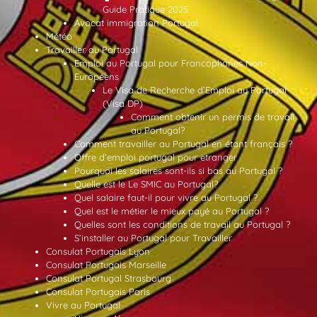
Guide Pratique 2025
Avocat immigration Portugal
Météo
Travailler au Portugal
Emploi au Portugal pour Francophones Non-
Européens
Le Visa de Recherche d’Emploi au Portugal
(Visa DP)
Comment obtenir un permis de travail
au Portugal?
Comment travailler au Portugal en étant français ?
Offre d’emploi portugal pour etranger
Pourquoi les salaires sont-ils si bas au Portugal ?
Quelle est le Le SMIC au Portugal?
Quel salaire faut-il pour vivre au Portugal ?
Quel est le métier le mieux payé au Portugal ?
Quelles sont les conditions de travail au Portugal ?
S’installer au Portugal pour Travailler
Consulat Portugais Lyon
Consulat Portugais Marseille
Consulat Portugal Strasbourg
Consulat Portugais Paris
Vivre au Portugal