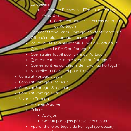
Européens
Le Visa de Recherche d’Emploi au Portugal
(Visa DP)
Comment obtenir un permis de travail
au Portugal?
Comment travailler au Portugal en étant français ?
Offre d’emploi portugal pour etranger
Pourquoi les salaires sont-ils si bas au Portugal ?
Quelle est le Le SMIC au Portugal?
Quel salaire faut-il pour vivre au Portugal ?
Quel est le métier le mieux payé au Portugal ?
Quelles sont les conditions de travail au Portugal ?
S’installer au Portugal pour Travailler
Consulat Portugais Lyon
Consulat Portugais Marseille
Consulat Portugal Strasbourg
Consulat Portugais Paris
Vivre au Portugal
Vivre en Algarve
Culture
Azulejos
Gâteau portugais pâtisserie et dessert
Apprendre le portugais du Portugal (européen)