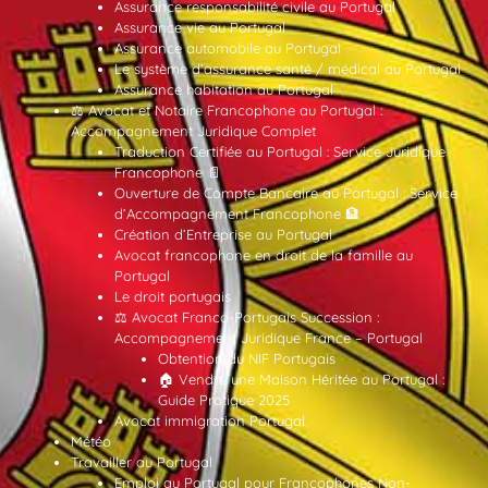
Assurance responsabilité civile au Portugal
Assurance vie au Portugal
Assurance automobile au Portugal
Le système d’assurance santé / médical au Portugal
Assurance habitation au Portugal
⚖️ Avocat et Notaire Francophone au Portugal :
Accompagnement Juridique Complet
Traduction Certifiée au Portugal : Service Juridique
Francophone 📄
Ouverture de Compte Bancaire au Portugal : Service
d’Accompagnement Francophone 🏦
Création d’Entreprise au Portugal
Avocat francophone en droit de la famille au
Portugal
Le droit portugais
⚖️ Avocat Franco-Portugais Succession :
Accompagnement Juridique France – Portugal
Obtention du NIF Portugais
🏠 Vendre une Maison Héritée au Portugal :
Guide Pratique 2025
Avocat immigration Portugal
Météo
Travailler au Portugal
Emploi au Portugal pour Francophones Non-