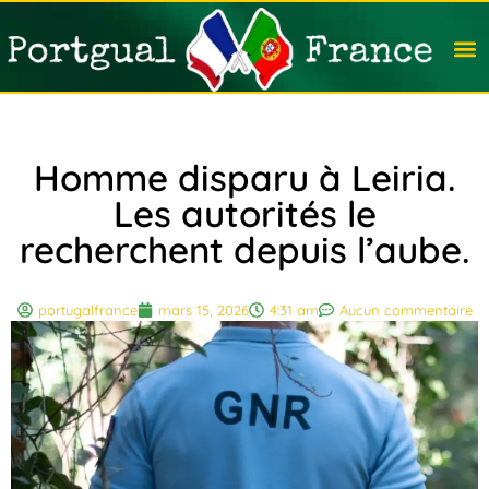
Travail
Nation
Avocat
Vivre
Immobi
Voyag
Homme disparu à Leiria.
Les autorités le
recherchent depuis l’aube.
portugalfrance
mars 15, 2026
4:31 am
Aucun commentaire