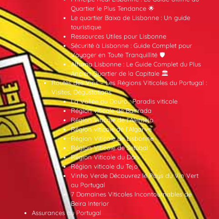
Quartier le Plus Tendance 🌟
Le quartier Baixa de Lisbonne : Un guide
touristique
Ressources Utiles pour Lisbonne
Sécurité à Lisbonne : Guide Complet pour
Voyager en Toute Tranquillité 🛡️
Alfama Lisbonne : Le Guide Complet du Plus
Ancien Quartier de la Capitale 🏛️
Routes des Vins – Les Régions Viticoles du Portugal :
Visites, Dégustations
La Vallée du Douro : Paradis viticole
Région viticole de Bairrada
Région Viticole de l’Alentejo
Région viticole de l’Algarve
Région Viticole de Lisbonne
Région Viticole de Setúbal
Région Viticole du Dão
Région viticole du Tejo
Vinho Verde Découvrez le Pays du Vin Vert
au Portugal
7 Domaines Viticoles Incontournables de
Beira Interior
Assurances au Portugal