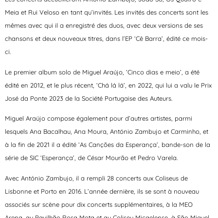
Meia et Rui Veloso en tant qu’invités. Les invités des concerts sont les
mêmes avec qui il a enregistré des duos, avec deux versions de ses
chansons et deux nouveaux titres, dans l’EP ‘Cê Barra’, édité ce mois-
ci.
Le premier album solo de Miguel Araújo, ‘Cinco dias e meio’, a été
édité en 2012, et le plus récent, ‘Chá lá lá’, en 2022, qui lui a valu le Prix
José da Ponte 2023 de la Société Portugaise des Auteurs.
Miguel Araújo compose également pour d’autres artistes, parmi
lesquels Ana Bacalhau, Ana Moura, António Zambujo et Carminho, et
à la fin de 2021 il a édité ‘As Canções da Esperança’, bande-son de la
série de SIC ‘Esperança’, de César Mourão et Pedro Varela.
Avec António Zambujo, il a rempli 28 concerts aux Coliseus de
Lisbonne et Porto en 2016. L’année dernière, ils se sont à nouveau
associés sur scène pour dix concerts supplémentaires, à la MEO
Arena, au Pavilhão Rosa Mota et au Coliseu Micaelense, à São Miguel,