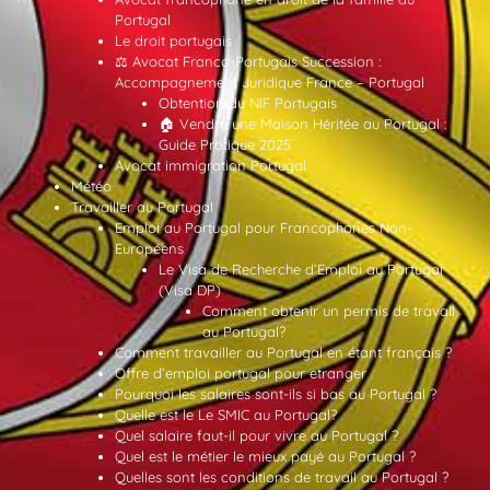
Portugal
Le droit portugais
⚖️ Avocat Franco-Portugais Succession :
Accompagnement Juridique France – Portugal
Obtention du NIF Portugais
🏠 Vendre une Maison Héritée au Portugal :
Guide Pratique 2025
Avocat immigration Portugal
Météo
Travailler au Portugal
Emploi au Portugal pour Francophones Non-
Européens
Le Visa de Recherche d’Emploi au Portugal
(Visa DP)
Comment obtenir un permis de travail
au Portugal?
Comment travailler au Portugal en étant français ?
Offre d’emploi portugal pour etranger
Pourquoi les salaires sont-ils si bas au Portugal ?
Quelle est le Le SMIC au Portugal?
Quel salaire faut-il pour vivre au Portugal ?
Quel est le métier le mieux payé au Portugal ?
Quelles sont les conditions de travail au Portugal ?