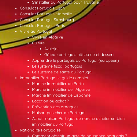
S’installer au Portugal pour Travailler
Consulat Portugais Lyon
Consulat Portugais Marseille
Consulat Portugal Strasbourg
Consulat Portugais Paris
Vivre au Portugal
Vivre en Algarve
Culture
Azulejos
Gâteau portugais pâtisserie et dessert
Apprendre le portugais du Portugal (européen)
Le système fiscal portugais
Le système de santé au Portugal
Immobilier Portugal le guide complet
Marché Immobilier de Porto
Marché immobilier de l’Algarve
Marché Immobilier de Lisbonne
Location ou achat ?
Prévention des arnaques
Maison pas cher au Portugal
Achat maison Portugal: demarche acheter un bien
immobilier au Portugal
Nationalité Portugaise
Comment obtenir un acte de naissance portugais ?