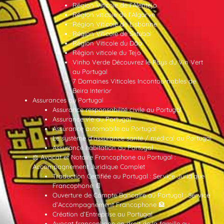
Région Viticole de l’Alentejo
Région viticole de l’Algarve
Région Viticole de Lisbonne
Région Viticole de Setúbal
Région Viticole du Dão
Région viticole du Tejo
Vinho Verde Découvrez le Pays du Vin Vert
au Portugal
7 Domaines Viticoles Incontournables de
Beira Interior
Assurances au Portugal
Assurance responsabilité civile au Portugal
Assurance vie au Portugal
Assurance automobile au Portugal
Le système d’assurance santé / médical au Portugal
Assurance habitation au Portugal
⚖️ Avocat et Notaire Francophone au Portugal :
Accompagnement Juridique Complet
Traduction Certifiée au Portugal : Service Juridique
Francophone 📄
Ouverture de Compte Bancaire au Portugal : Service
d’Accompagnement Francophone 🏦
Création d’Entreprise au Portugal
Avocat francophone en droit de la famille au