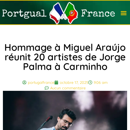
Travail
Nation
Avocat
Vivre
Immobi
Voyag
Hommage à Miguel Araújo
réunit 20 artistes de Jorge
Palma à Carminho
portugalfrance
octobre 17, 2025
9:06 am
Aucun commentaire