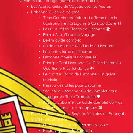
vacances au Portugal (soleil, culture, nature)
Les Açores: Guide de Voyage des îles Açores
Lisbonne Guide de Voyage
Time Out Market Lisboa : Le Temple de la
Gastronomie Portugaise à Cais do Sodré 🍴
Les Plus Belles Plages de Lisbonne 🏖️
Bairro Alto, Guide de Voyage
Belém guide complet
Guide du quartier de Chiado à Lisbonne
La vie nocturne à Lisbonne
Lisbonne Itinéraires conseillés
Príncipe Real Lisbonne : Le Guide Ultime du
Quartier le Plus Tendance 🌟
Le quartier Baixa de Lisbonne : Un guide
touristique
Ressources Utiles pour Lisbonne
Sécurité à Lisbonne : Guide Complet pour
Voyager en Toute Tranquillité 🛡️
Alfama Lisbonne : Le Guide Complet du Plus
Ancien Quartier de la Capitale 🏛️
Routes des Vins – Les Régions Viticoles du Portugal :
Visites, Dégustations
La Vallée du Douro : Paradis viticole
Région viticole de Bairrada