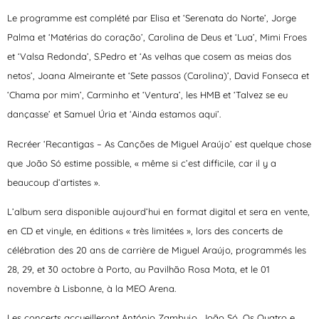
Le programme est complété par Elisa et ‘Serenata do Norte’, Jorge
Palma et ‘Matérias do coração’, Carolina de Deus et ‘Lua’, Mimi Froes
et ‘Valsa Redonda’, S.Pedro et ‘As velhas que cosem as meias dos
netos’, Joana Almeirante et ‘Sete passos (Carolina)’, David Fonseca et
‘Chama por mim’, Carminho et ‘Ventura’, les HMB et ‘Talvez se eu
dançasse’ et Samuel Úria et ‘Ainda estamos aqui’.
Recréer ‘Recantigas – As Canções de Miguel Araújo’ est quelque chose
que João Só estime possible, « même si c’est difficile, car il y a
beaucoup d’artistes ».
L’album sera disponible aujourd’hui en format digital et sera en vente,
en CD et vinyle, en éditions « très limitées », lors des concerts de
célébration des 20 ans de carrière de Miguel Araújo, programmés les
28, 29, et 30 octobre à Porto, au Pavilhão Rosa Mota, et le 01
novembre à Lisbonne, à la MEO Arena.
Les concerts accueilleront António Zambujo, João Só, Os Quatro e