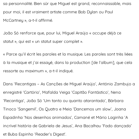
sa personnalité. Bien sûr que Miguel est grand, reconnaissable, mais
pour moi, il est vraiment artiste comme Bob Dylan ou Paul
McCartney », a-t-il affirmé.
João Só renforce que, pour lui, Miguel Araújo « occupe déjà ce
statut », qui est « un statut super complet ».
« Parce qu’il écrit les paroles et la musique. Les paroles sont très liées
à la musique et j’ai essayé, dans la production [de l’album], que cela
ressorte au maximum », a-t-il indiqué.
Dans ‘Recantigas – As Canções de Miguel Araújo’, António Zambujo a
enregistré ‘Cartório’, Mafalda Veiga ‘Capitão Fantástico’, Nena
‘Recantiga’, João Só ‘Um tanto ou quanto atarantado’, Bárbara
Tinoco ‘Sangemil’, Os Quatro e Meia ‘Dancemos um slow’, Joana
Espadinha ‘Nos desenhos animados’, Camané et Mário Laginha ‘A
incrível história de Gabriela de Jesus’, Ana Bacalhau ‘Fado dançado’
et Buba Espinho ‘Reader’s Digest’.