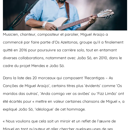
Musicien, chanteur, compositeur et parolier, Miguel Araújo a
commencé par faire partie d’Os Azeitonas, groupe qu’il a finalement
quitté en 2016 pour poursuivre sa carrière solo, tout en entamant
diverses collaborations, notamment avec João Só, en 2010, dans le
cadre du projet Mendes e João Só.
Dans la liste des 20 morceaux qui composent ‘Recantigas – As
Canções de Miguel Araújo’, certains titres plus ‘évidents’ comme ‘Os
maridos das outras’, ‘Anda comigo ver os aviões’ ou ‘Fizz Limão’ ont
été écartés pour « mettre en valeur certaines chansons de Miguel », a
expliqué João Só, ‘idéologue’ de cet hommage.
« Nous voulions que cela soit un miroir et un reflet de l’œuvre de
Miguel en tant qu’auteur et aller chercher quelques-unes de ses