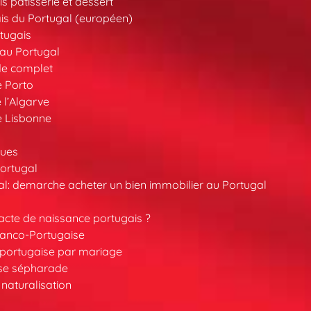
s pâtisserie et dessert
is du Portugal (européen)
tugais
au Portugal
de complet
e Porto
 l’Algarve
e Lisbonne
ques
ortugal
l: demarche acheter un bien immobilier au Portugal
cte de naissance portugais ?
ranco-Portugaise
é portugaise par mariage
ise sépharade
 naturalisation