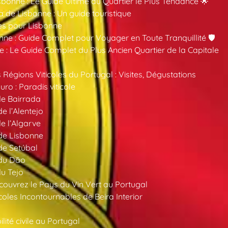
sbonne : Le Guide Ultime du Quartier le Plus Tendance 🌟
a de Lisbonne : Un guide touristique
es pour Lisbonne
nne : Guide Complet pour Voyager en Toute Tranquillité 🛡️
 : Le Guide Complet du Plus Ancien Quartier de la Capitale
 Régions Viticoles du Portugal : Visites, Dégustations
ro : Paradis viticole
de Bairrada
de l’Alentejo
de l’Algarve
 de Lisbonne
 de Setúbal
 du Dão
du Tejo
ouvrez le Pays du Vin Vert au Portugal
oles Incontournables de Beira Interior
ité civile au Portugal