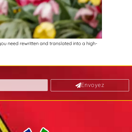
you need rewritten and translated into a high-
Envoyez