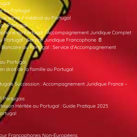
tugal
e au Portugal
ce santé / médical au Portugal
 au Portugal
ncophone au Portugal : Accompagnement Juridique Complet
au Portugal : Service Juridique Francophone 📄
 Bancaire au Portugal : Service d’Accompagnement
 au Portugal
 droit de la famille au Portugal
tugais Succession : Accompagnement Juridique France –
F Portugais
aison Héritée au Portugal : Guide Pratique 2025
ortugal
pour Francophones Non-Européens