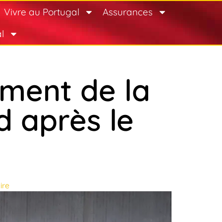
Vivre au Portugal
Assurances
l
ement de la
 après le
ire