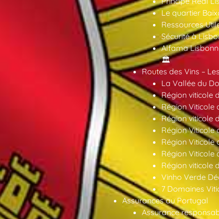
Príncipe Real Li
Le quartier Baix
Ressources Util
Sécurité à Lisbo
Alfama Lisbonne
🏛️
Routes des Vins – Les
La Vallée du Dou
Région viticole 
Région Viticole 
Région viticole 
Région Viticole
Région Viticole
Région Viticole
Région viticole 
Vinho Verde Déc
7 Domaines Vitic
Assurances au Portugal
Assurance responsabil