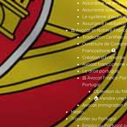
Assurance vie au Por
Assurance automobil
Le système d’assuran
Assurance habitation
⚖️ Avocat et Notaire Fra
Traduction Certifiée 
Ouverture de Compte
Francophone 🏦
Création d’Entreprise
Avocat francophone en
Le droit portugais
⚖️ Avocat Franco-Por
Portugal
Obtention du NI
🏠 Vendre une M
Avocat immigration P
Météo
Travailler au Portugal
Emploi au Portugal 