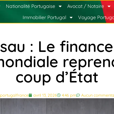
Nationalité Portugaise
Avocat / Notaire
Immobilier Portugal
Voyage Portuga
sau : Le financ
ondiale reprend
coup d’État
portugalfrance
avril 13, 2026
4:46 pm
Aucun commenta