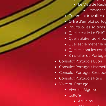
Le Visa de Rech
Comment ob
Comment travailler au
Offre d’emploi portu
Pourquoi les salaires 
Quelle est le Le SMIC
Quel salaire faut-il p
Quel est le métier le
Quelles sont les condi
S’installer au Portuga
Consulat Portugais Lyon
Consulat Portugais Marseil
Consulat Portugal Strasbo
Consulat Portugais Paris
Vivre au Portugal
Vivre en Algarve
Culture
Azulejos