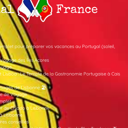
mplet pour préparer vos vacances au Portugal (soleil,
 Voyage des îles Açores
oyage
 Lisboa : Le Temple de la Gastronomie Portugaise à Cais
Plages de Lisbonne 🏖️
ide de Voyage
mplet
er de Chiado à Lisbonne
 à Lisbonne
ires conseillés