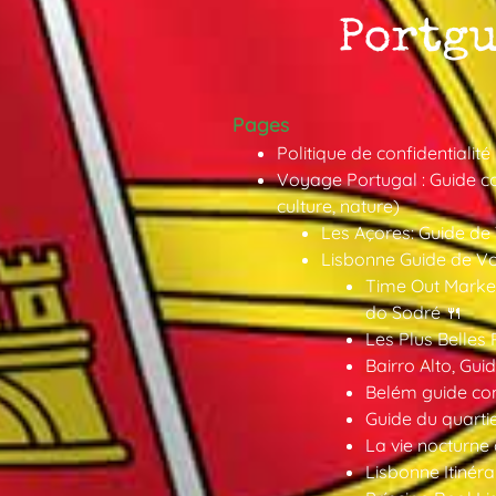
Pages
Politique de confidentialité
Voyage Portugal : Guide co
culture, nature)
Les Açores: Guide de
Lisbonne Guide de V
Time Out Market
do Sodré 🍴
Les Plus Belles 
Bairro Alto, Gu
Belém guide co
Guide du quarti
La vie nocturne
Lisbonne Itinéra