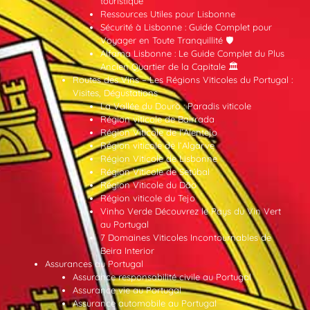
touristique
Ressources Utiles pour Lisbonne
Sécurité à Lisbonne : Guide Complet pour
Voyager en Toute Tranquillité 🛡️
Alfama Lisbonne : Le Guide Complet du Plus
Ancien Quartier de la Capitale 🏛️
Routes des Vins – Les Régions Viticoles du Portugal :
Visites, Dégustations
La Vallée du Douro : Paradis viticole
Région viticole de Bairrada
Région Viticole de l’Alentejo
Région viticole de l’Algarve
Région Viticole de Lisbonne
Région Viticole de Setúbal
Région Viticole du Dão
Région viticole du Tejo
Vinho Verde Découvrez le Pays du Vin Vert
au Portugal
7 Domaines Viticoles Incontournables de
Beira Interior
Assurances au Portugal
Assurance responsabilité civile au Portugal
Assurance vie au Portugal
Assurance automobile au Portugal