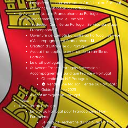
Le système d’assurance santé / médical au Portugal
Assurance habitation au Portugal
⚖️ Avocat et Notaire Francophone au Portugal :
Accompagnement Juridique Complet
Traduction Certifiée au Portugal : Service Juridique
Francophone 📄
Ouverture de Compte Bancaire au Portugal : Service
d’Accompagnement Francophone 🏦
Création d’Entreprise au Portugal
Avocat francophone en droit de la famille au
Portugal
Le droit portugais
⚖️ Avocat Franco-Portugais Succession :
Accompagnement Juridique France – Portugal
Obtention du NIF Portugais
🏠 Vendre une Maison Héritée au Portugal :
Guide Pratique 2025
Avocat immigration Portugal
Météo
Travailler au Portugal
Emploi au Portugal pour Francophones Non-
Européens
Le Visa de Recherche d’Emploi au Portugal
(Visa DP)