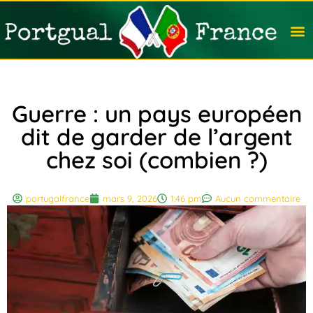
Travail
Nation
Avocat
Vivre
Immobi
Voyag
Guerre : un pays européen
dit de garder de l’argent
chez soi (combien ?)
portugalfrance
mars 9, 2026
1:46 pm
Aucun commentaire