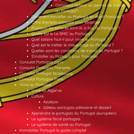
Comment obtenir un permis de travail
au Portugal?
Comment travailler au Portugal en étant français ?
Offre d’emploi portugal pour etranger
Pourquoi les salaires sont-ils si bas au Portugal ?
Quelle est le Le SMIC au Portugal?
Quel salaire faut-il pour vivre au Portugal ?
Quel est le métier le mieux payé au Portugal ?
Quelles sont les conditions de travail au Portugal ?
S’installer au Portugal pour Travailler
Consulat Portugais Lyon
Consulat Portugais Marseille
Consulat Portugal Strasbourg
Consulat Portugais Paris
Vivre au Portugal
Vivre en Algarve
Culture
Azulejos
Gâteau portugais pâtisserie et dessert
Apprendre le portugais du Portugal (européen)
Le système fiscal portugais
Le système de santé au Portugal
Immobilier Portugal le guide complet