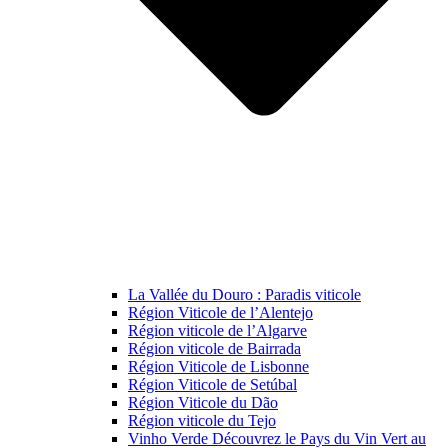
La Vallée du Douro : Paradis viticole
Région Viticole de l’Alentejo
Région viticole de l’Algarve
Région viticole de Bairrada
Région Viticole de Lisbonne
Région Viticole de Setúbal
Région Viticole du Dão
Région viticole du Tejo
Vinho Verde Découvrez le Pays du Vin Vert au