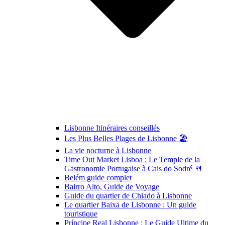
Lisbonne Itinéraires conseillés
Les Plus Belles Plages de Lisbonne 🏖️
La vie nocturne à Lisbonne
Time Out Market Lisboa : Le Temple de la
Gastronomie Portugaise à Cais do Sodré 🍴
Belém guide complet
Bairro Alto, Guide de Voyage
Guide du quartier de Chiado à Lisbonne
Le quartier Baixa de Lisbonne : Un guide
touristique
Príncipe Real Lisbonne : Le Guide Ultime du