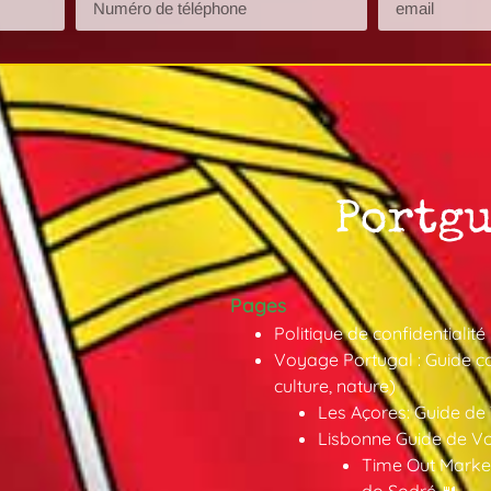
Pages
Politique de confidentialité
Voyage Portugal : Guide co
culture, nature)
Les Açores: Guide de
Lisbonne Guide de V
Time Out Market