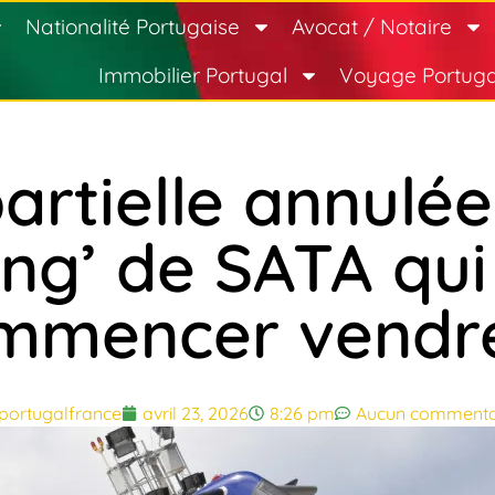
Nationalité Portugaise
Avocat / Notaire
Immobilier Portugal
Voyage Portuga
artielle annulée
ing’ de SATA qui
mmencer vendre
portugalfrance
avril 23, 2026
8:26 pm
Aucun commenta