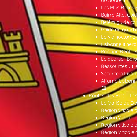
do Sodré 🍴
Les Plus Belles 
Bairro Alto, Gu
Belém guide co
Guide du quarti
La vie nocturne
Lisbonne Itinéra
Príncipe Real Li
Le quartier Baix
Ressources Util
Sécurité à Lisbo
Alfama Lisbonne
🏛️
Routes des Vins – Les
La Vallée du Dou
Région viticole 
Région Viticole 
Région viticole 
Région Viticole