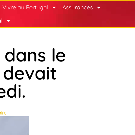
Vivre au Portugal
Assurances
l
 dans le
 devait
di.
ire