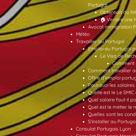
Portugal
Obtention du NI
🏠 Vendre une M
Avocat immigration P
Météo
Travailler au Portugal
Emploi au Portugal 
Le Visa de Rech
Comment ob
Comment travailler au
Offre d’emploi portu
Pourquoi les salaires 
Quelle est le Le SMIC
Quel salaire faut-il p
Quel est le métier le
Quelles sont les condi
S’installer au Portuga
Consulat Portugais Lyon