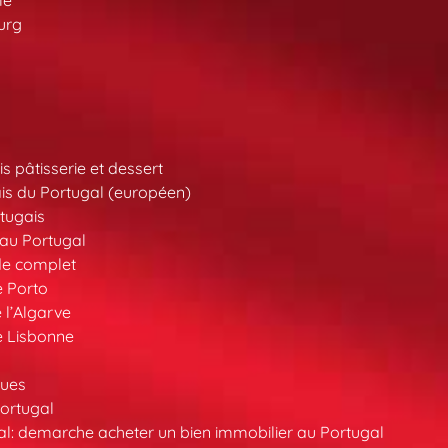
le
urg
s pâtisserie et dessert
is du Portugal (européen)
tugais
au Portugal
de complet
e Porto
 l’Algarve
e Lisbonne
ques
ortugal
l: demarche acheter un bien immobilier au Portugal