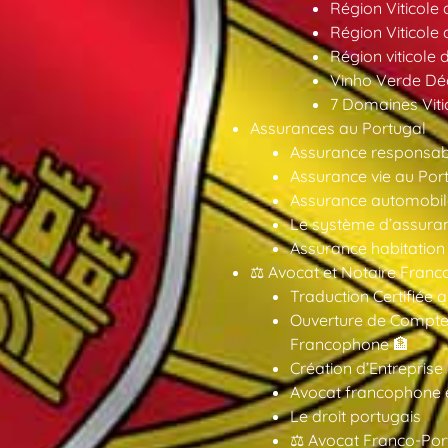
Région Viticole
Région Viticole
Région viticole 
Vinho Verde Déc
7 Domaines Vitic
Assurances au Portugal
Assurance responsabil
Assurance vie au Por
Assurance automobil
Le système d’assuran
Assurance habitation
⚖️ Avocat et Notaire Fra
Traduction Certifiée 
Ouverture de Compte
Francophone 🏦
Création d’Entreprise
Avocat francophone en
Le droit portugais
⚖️ Avocat Franco-Por