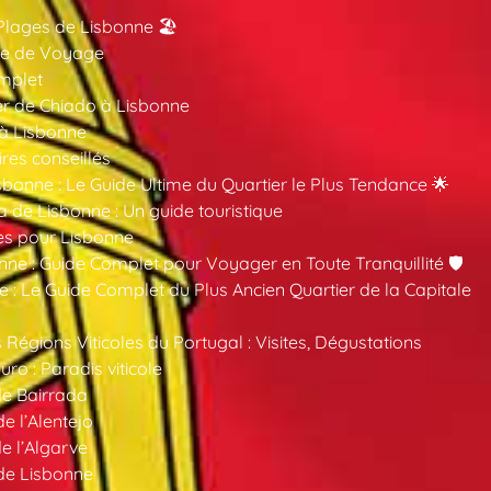
Plages de Lisbonne 🏖️
ide de Voyage
mplet
er de Chiado à Lisbonne
 à Lisbonne
ires conseillés
sbonne : Le Guide Ultime du Quartier le Plus Tendance 🌟
a de Lisbonne : Un guide touristique
es pour Lisbonne
nne : Guide Complet pour Voyager en Toute Tranquillité 🛡️
 : Le Guide Complet du Plus Ancien Quartier de la Capitale
 Régions Viticoles du Portugal : Visites, Dégustations
ro : Paradis viticole
de Bairrada
de l’Alentejo
de l’Algarve
 de Lisbonne