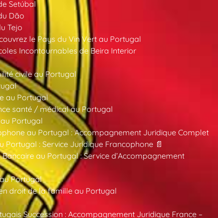
 de Setúbal
 du Dão
du Tejo
ouvrez le Pays du Vin Vert au Portugal
oles Incontournables de Beira Interior
ité civile au Portugal
tugal
e au Portugal
ce santé / médical au Portugal
 au Portugal
ncophone au Portugal : Accompagnement Juridique Complet
au Portugal : Service Juridique Francophone 📄
 Bancaire au Portugal : Service d’Accompagnement
 au Portugal
 droit de la famille au Portugal
tugais Succession : Accompagnement Juridique France –