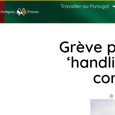
Travailler au Portugal
Grève p
‘handl
co