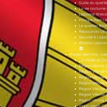
Guide du quarti
La vie nocturne
Lisbonne Itinéra
Príncipe Real Li
Le quartier Baix
Ressources Util
Sécurité à Lisbo
Alfama Lisbonne
🏛️
Routes des Vins – Les
La Vallée du Dou
Région viticole 
Région Viticole 
Région viticole 
Région Viticole
Région Viticole
Région Viticole
Région viticole 
Vinho Verde Déc