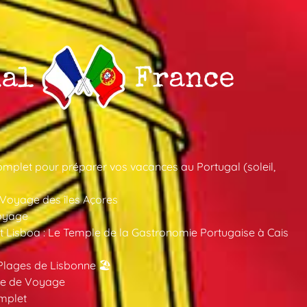
mplet pour préparer vos vacances au Portugal (soleil,
 Voyage des îles Açores
oyage
 Lisboa : Le Temple de la Gastronomie Portugaise à Cais
Plages de Lisbonne 🏖️
ide de Voyage
mplet