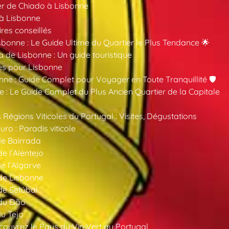
er de Chiado à Lisbonne
 à Lisbonne
ires conseillés
sbonne : Le Guide Ultime du Quartier le Plus Tendance 🌟
a de Lisbonne : Un guide touristique
es pour Lisbonne
nne : Guide Complet pour Voyager en Toute Tranquillité 🛡️
 : Le Guide Complet du Plus Ancien Quartier de la Capitale
 Régions Viticoles du Portugal : Visites, Dégustations
ro : Paradis viticole
de Bairrada
de l’Alentejo
de l’Algarve
 de Lisbonne
 de Setúbal
 du Dão
du Tejo
ouvrez le Pays du Vin Vert au Portugal