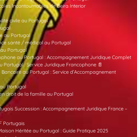
oles Incontournables de Beira Interior
ité civile au Portugal
tugal
e au Portugal
ce santé / médical au Portugal
 au Portugal
ncophone au Portugal : Accompagnement Juridique Complet
au Portugal : Service Juridique Francophone 📄
 Bancaire au Portugal : Service d’Accompagnement
 au Portugal
 droit de la famille au Portugal
tugais Succession : Accompagnement Juridique France –
F Portugais
aison Héritée au Portugal : Guide Pratique 2025