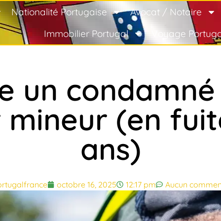
Nationalité Portugaise
Avocat / Notaire
Immobilier Portugal
Voyage Portuga
e un condamné
 mineur (en fui
ans)
rtugalfrance
octobre 16, 2025
12:17 pm
Aucun commen