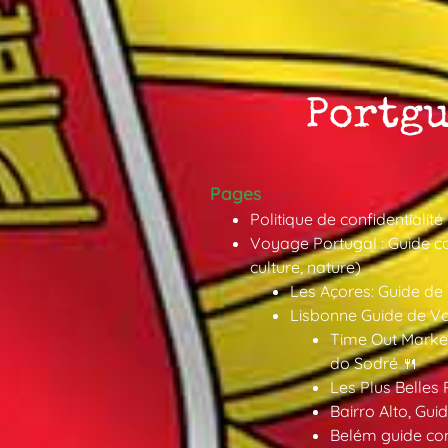
Pages
Politique de confidentialité
Voyage Portugal : Guide co
culture, nature)
Les Açores: Guide de
Lisbonne Guide de V
Time Out Market
do Sodré 🍴
Les Plus Belles 
Bairro Alto, Gu
Belém guide co