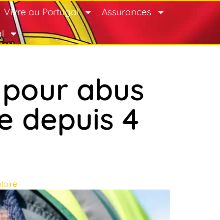
Vivre au Portugal
Assurances
l
 pour abus
te depuis 4
taire