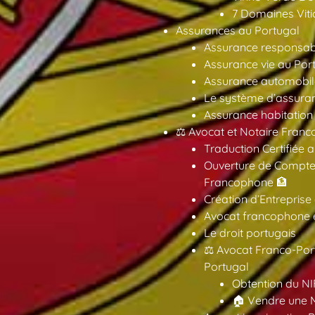
7 Domaines Vitic
Assurances au Portugal
Assurance responsabil
Assurance vie au Por
Assurance automobil
Le système d’assuran
Assurance habitation
⚖️ Avocat et Notaire Fra
Traduction Certifiée 
Ouverture de Compte
Francophone 🏦
Création d’Entreprise
Avocat francophone en
Le droit portugais
⚖️ Avocat Franco-Por
Portugal
Obtention du NI
🏠 Vendre une M