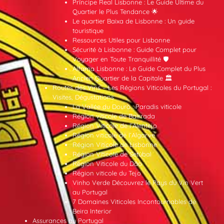
Príncipe Real Lisbonne : Le Guide Ultime du
Quartier le Plus Tendance 🌟
Le quartier Baixa de Lisbonne : Un guide
touristique
Ressources Utiles pour Lisbonne
Sécurité à Lisbonne : Guide Complet pour
Voyager en Toute Tranquillité 🛡️
Alfama Lisbonne : Le Guide Complet du Plus
Ancien Quartier de la Capitale 🏛️
Routes des Vins – Les Régions Viticoles du Portugal :
Visites, Dégustations
La Vallée du Douro : Paradis viticole
Région viticole de Bairrada
Région Viticole de l’Alentejo
Région viticole de l’Algarve
Région Viticole de Lisbonne
Région Viticole de Setúbal
Région Viticole du Dão
Région viticole du Tejo
Vinho Verde Découvrez le Pays du Vin Vert
au Portugal
7 Domaines Viticoles Incontournables de
Beira Interior
Assurances au Portugal