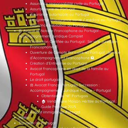
Assurance responsabilité civile au Portugal
Assurance vie au Portugal
Assurance automobile au Portugal
Le système d’assurance santé / médical au Portugal
Assurance habitation au Portugal
⚖️ Avocat et Notaire Francophone au Portugal :
Accompagnement Juridique Complet
Traduction Certifiée au Portugal : Service Juridique
Francophone 📄
Ouverture de Compte Bancaire au Portugal : Service
d’Accompagnement Francophone 🏦
Création d’Entreprise au Portugal
Avocat francophone en droit de la famille au
Portugal
Le droit portugais
⚖️ Avocat Franco-Portugais Succession :
Accompagnement Juridique France – Portugal
Obtention du NIF Portugais
🏠 Vendre une Maison Héritée au Portugal :
Guide Pratique 2025
Avocat immigration Portugal
Météo
Travailler au Portugal