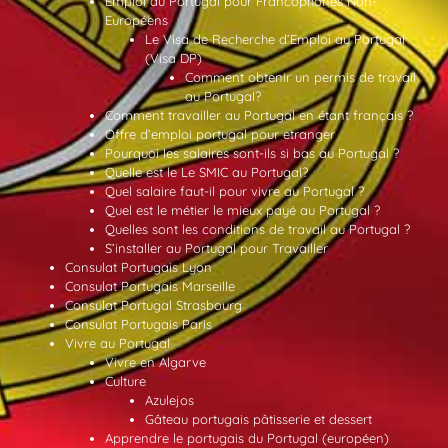
Emploi au Portugal pour Francophones Non-
Européens
Le Visa de Recherche d’Emploi au Portugal
(Visa DP)
Comment obtenir un permis de travail
au Portugal?
Comment travailler au Portugal en étant français ?
Offre d’emploi portugal pour etranger
Pourquoi les salaires sont-ils si bas au Portugal ?
Quelle est le Le SMIC au Portugal?
Quel salaire faut-il pour vivre au Portugal ?
Quel est le métier le mieux payé au Portugal ?
Quelles sont les conditions de travail au Portugal ?
S’installer au Portugal pour Travailler
Consulat Portugais Lyon
Consulat Portugais Marseille
Consulat Portugal Strasbourg
Consulat Portugais Paris
Vivre au Portugal
Vivre en Algarve
Culture
Azulejos
Gâteau portugais pâtisserie et dessert
Apprendre le portugais du Portugal (européen)