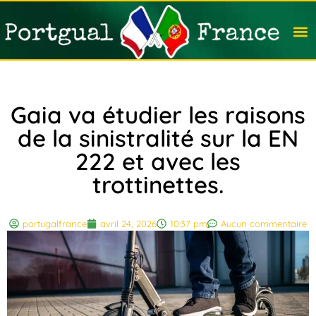
Travail
Nation
Avocat
Vivre
Immobi
Voyag
Gaia va étudier les raisons
de la sinistralité sur la EN
222 et avec les
trottinettes.
portugalfrance
avril 24, 2026
10:37 pm
Aucun commentaire