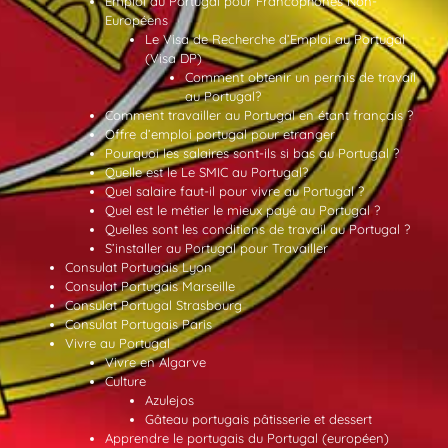
Emploi au Portugal pour Francophones Non-
Européens
Le Visa de Recherche d’Emploi au Portugal
(Visa DP)
Comment obtenir un permis de travail
au Portugal?
Comment travailler au Portugal en étant français ?
Offre d’emploi portugal pour etranger
Pourquoi les salaires sont-ils si bas au Portugal ?
Quelle est le Le SMIC au Portugal?
Quel salaire faut-il pour vivre au Portugal ?
Quel est le métier le mieux payé au Portugal ?
Quelles sont les conditions de travail au Portugal ?
S’installer au Portugal pour Travailler
Consulat Portugais Lyon
Consulat Portugais Marseille
Consulat Portugal Strasbourg
Consulat Portugais Paris
Vivre au Portugal
Vivre en Algarve
Culture
Azulejos
Gâteau portugais pâtisserie et dessert
Apprendre le portugais du Portugal (européen)