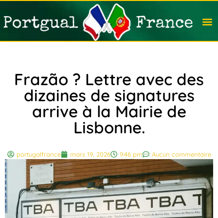
Travail
Nation
Avocat
Vivre
Immobi
Voyag
Frazão ? Lettre avec des
dizaines de signatures
arrive à la Mairie de
Lisbonne.
portugalfrance
mars 19, 2026
9:46 pm
Aucun commentaire