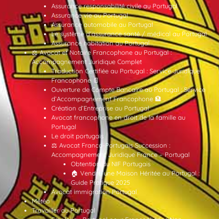
Assurance responsabilité civile au Portugal
Assurance vie au Portugal
Assurance automobile au Portugal
Le système d’assurance santé / médical au Portugal
Assurance habitation au Portugal
⚖️ Avocat et Notaire Francophone au Portugal :
Accompagnement Juridique Complet
Traduction Certifiée au Portugal : Service Juridique
Francophone 📄
Ouverture de Compte Bancaire au Portugal : Service
d’Accompagnement Francophone 🏦
Création d’Entreprise au Portugal
Avocat francophone en droit de la famille au
Portugal
Le droit portugais
⚖️ Avocat Franco-Portugais Succession :
Accompagnement Juridique France – Portugal
Obtention du NIF Portugais
🏠 Vendre une Maison Héritée au Portugal :
Guide Pratique 2025
Avocat immigration Portugal
Météo
Travailler au Portugal