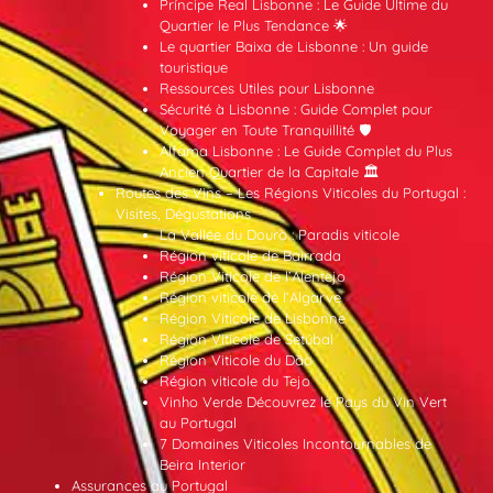
Príncipe Real Lisbonne : Le Guide Ultime du
Quartier le Plus Tendance 🌟
Le quartier Baixa de Lisbonne : Un guide
touristique
Ressources Utiles pour Lisbonne
Sécurité à Lisbonne : Guide Complet pour
Voyager en Toute Tranquillité 🛡️
Alfama Lisbonne : Le Guide Complet du Plus
Ancien Quartier de la Capitale 🏛️
Routes des Vins – Les Régions Viticoles du Portugal :
Visites, Dégustations
La Vallée du Douro : Paradis viticole
Région viticole de Bairrada
Région Viticole de l’Alentejo
Région viticole de l’Algarve
Région Viticole de Lisbonne
Région Viticole de Setúbal
Région Viticole du Dão
Région viticole du Tejo
Vinho Verde Découvrez le Pays du Vin Vert
au Portugal
7 Domaines Viticoles Incontournables de
Beira Interior
Assurances au Portugal