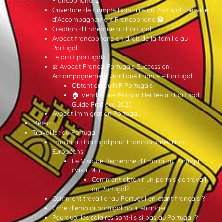
Francophone 📄
Ouverture de Compte Bancaire au Portugal : Service
d’Accompagnement Francophone 🏦
Création d’Entreprise au Portugal
Avocat francophone en droit de la famille au
Portugal
Le droit portugais
⚖️ Avocat Franco-Portugais Succession :
Accompagnement Juridique France – Portugal
Obtention du NIF Portugais
🏠 Vendre une Maison Héritée au Portugal :
Guide Pratique 2025
Avocat immigration Portugal
Météo
Travailler au Portugal
Emploi au Portugal pour Francophones Non-
Européens
Le Visa de Recherche d’Emploi au Portugal
(Visa DP)
Comment obtenir un permis de travail
au Portugal?
Comment travailler au Portugal en étant français ?
Offre d’emploi portugal pour etranger
Pourquoi les salaires sont-ils si bas au Portugal ?