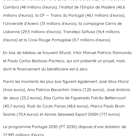
Coimbra (48 millions d’euros), l’Institut de l’Emploi de Madère (46,6
millions d’euros), la CP — Trains du Portugal (46,1 millions d’euros),
l’Université d’Aveiro (31 millions d’euros), la compagnie Carris de
Lisbonne (29,5 millions d’euros), Transtejo Soflusa (16,4 millions
d’euros) et la Croix Rouge Portugaise (9,7 millions d’euros).
En bas de tableau se trouvent Sifucel, Vitor Manuel Patrício Raimundo
et Paulo Carlos Barbosa Pacheco, qui ont présenté un projet, mais
dont le financement du bénéficiaire est à zéro.
Parmi les montants les plus bas figurent également José Silva Moniz
(trois euros), Ana Patrícia Bacanhim Vieira (7,20 euros), José António
de Jesus (23,2 euros), Elsa Cunha de Figueiredo Falcão Bettencourt
(40,7 euros), Rudi do Couto Farias (48,6 euros), Marco Paulo Brum
Soares (70,4 euros) et Azores Seaweed Export GNSN (77,1 euros).
Le programme Portugal 2030 (PT 2030) dispose d’une dotation de
22.995 millions d’euros.