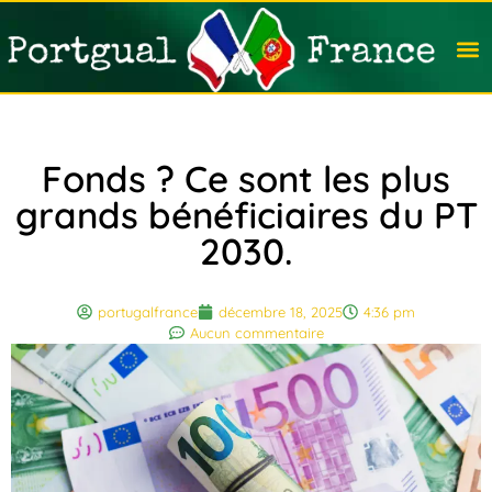
Travail
Nation
Avocat
Vivre
Immobi
Voyag
Fonds ? Ce sont les plus
grands bénéficiaires du PT
2030.
portugalfrance
décembre 18, 2025
4:36 pm
Aucun commentaire