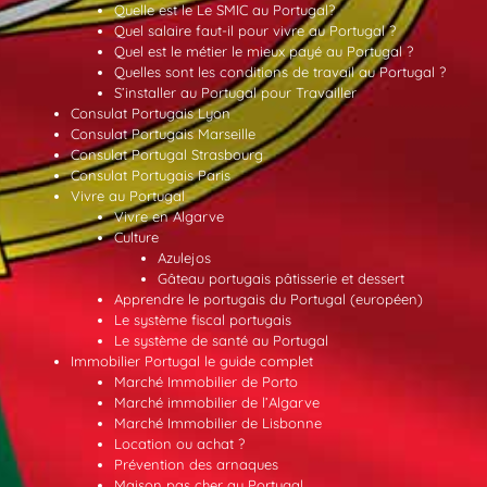
Quelle est le Le SMIC au Portugal?
Quel salaire faut-il pour vivre au Portugal ?
Quel est le métier le mieux payé au Portugal ?
Quelles sont les conditions de travail au Portugal ?
S’installer au Portugal pour Travailler
Consulat Portugais Lyon
Consulat Portugais Marseille
Consulat Portugal Strasbourg
Consulat Portugais Paris
Vivre au Portugal
Vivre en Algarve
Culture
Azulejos
Gâteau portugais pâtisserie et dessert
Apprendre le portugais du Portugal (européen)
Le système fiscal portugais
Le système de santé au Portugal
Immobilier Portugal le guide complet
Marché Immobilier de Porto
Marché immobilier de l’Algarve
Marché Immobilier de Lisbonne
Location ou achat ?
Prévention des arnaques
Maison pas cher au Portugal