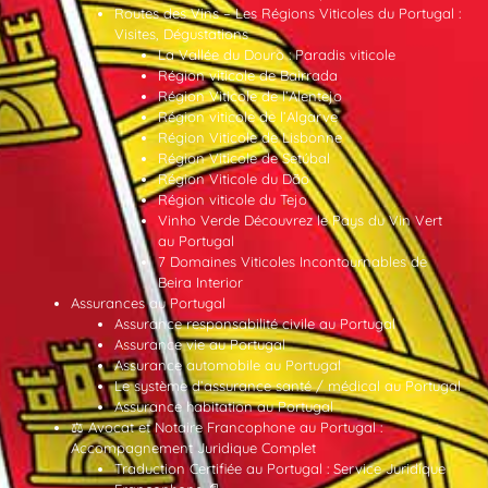
Routes des Vins – Les Régions Viticoles du Portugal :
Visites, Dégustations
La Vallée du Douro : Paradis viticole
Région viticole de Bairrada
Région Viticole de l’Alentejo
Région viticole de l’Algarve
Région Viticole de Lisbonne
Région Viticole de Setúbal
Région Viticole du Dão
Région viticole du Tejo
Vinho Verde Découvrez le Pays du Vin Vert
au Portugal
7 Domaines Viticoles Incontournables de
Beira Interior
Assurances au Portugal
Assurance responsabilité civile au Portugal
Assurance vie au Portugal
Assurance automobile au Portugal
Le système d’assurance santé / médical au Portugal
Assurance habitation au Portugal
⚖️ Avocat et Notaire Francophone au Portugal :
Accompagnement Juridique Complet
Traduction Certifiée au Portugal : Service Juridique