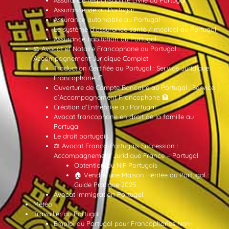
Assurance responsabilité civile au Portugal
Assurance vie au Portugal
Assurance automobile au Portugal
Le système d’assurance santé / médical au Portugal
Assurance habitation au Portugal
⚖️ Avocat et Notaire Francophone au Portugal :
Accompagnement Juridique Complet
Traduction Certifiée au Portugal : Service Juridique
Francophone 📄
Ouverture de Compte Bancaire au Portugal : Service
d’Accompagnement Francophone 🏦
Création d’Entreprise au Portugal
Avocat francophone en droit de la famille au
Portugal
Le droit portugais
⚖️ Avocat Franco-Portugais Succession :
Accompagnement Juridique France – Portugal
Obtention du NIF Portugais
🏠 Vendre une Maison Héritée au Portugal :
Guide Pratique 2025
Avocat immigration Portugal
Météo
Travailler au Portugal
Emploi au Portugal pour Francophones Non-