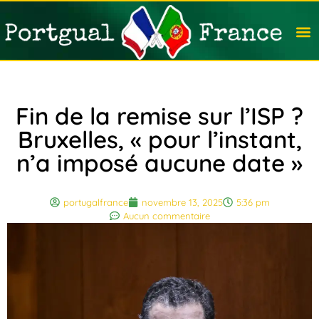
Travail
Nation
Avocat
Vivre
Immobi
Voyag
Fin de la remise sur l’ISP ?
Bruxelles, « pour l’instant,
n’a imposé aucune date »
portugalfrance
novembre 13, 2025
5:36 pm
Aucun commentaire