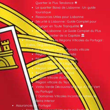
Quartier le Plus Tendance 🌟
Le quartier Baixa de Lisbonne : Un guide
touristique
Ressources Utiles pour Lisbonne
Sécurité à Lisbonne : Guide Complet pour
Voyager en Toute Tranquillité 🛡️
Alfama Lisbonne : Le Guide Complet du Plus
Ancien Quartier de la Capitale 🏛️
Routes des Vins – Les Régions Viticoles du Portugal :
Visites, Dégustations
La Vallée du Douro : Paradis viticole
Région viticole de Bairrada
Région Viticole de l’Alentejo
Région viticole de l’Algarve
Région Viticole de Lisbonne
Région Viticole de Setúbal
Région Viticole du Dão
Région viticole du Tejo
Vinho Verde Découvrez le Pays du Vin Vert
au Portugal
7 Domaines Viticoles Incontournables de
Beira Interior
Assurances au Portugal