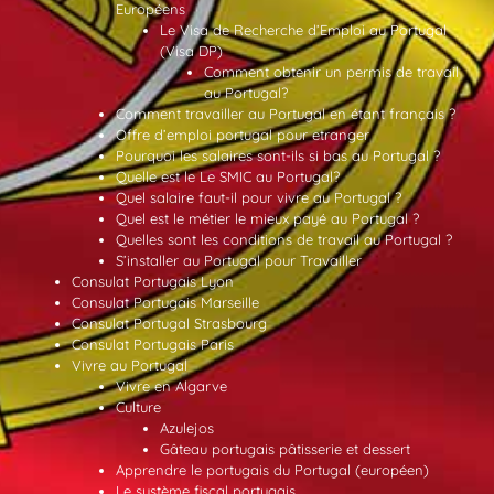
Européens
Le Visa de Recherche d’Emploi au Portugal
(Visa DP)
Comment obtenir un permis de travail
au Portugal?
Comment travailler au Portugal en étant français ?
Offre d’emploi portugal pour etranger
Pourquoi les salaires sont-ils si bas au Portugal ?
Quelle est le Le SMIC au Portugal?
Quel salaire faut-il pour vivre au Portugal ?
Quel est le métier le mieux payé au Portugal ?
Quelles sont les conditions de travail au Portugal ?
S’installer au Portugal pour Travailler
Consulat Portugais Lyon
Consulat Portugais Marseille
Consulat Portugal Strasbourg
Consulat Portugais Paris
Vivre au Portugal
Vivre en Algarve
Culture
Azulejos
Gâteau portugais pâtisserie et dessert
Apprendre le portugais du Portugal (européen)
Le système fiscal portugais