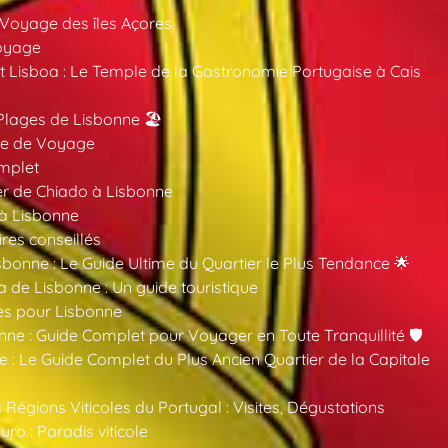
 Voyage des îles Açores
oyage
 Lisboa : Le Temple de la Gastronomie Portugaise à Cais
Plages de Lisbonne 🏖️
ide de Voyage
mplet
er de Chiado à Lisbonne
 à Lisbonne
ires conseillés
sbonne : Le Guide Ultime du Quartier le Plus Tendance 🌟
a de Lisbonne : Un guide touristique
es pour Lisbonne
nne : Guide Complet pour Voyager en Toute Tranquillité 🛡️
 : Le Guide Complet du Plus Ancien Quartier de la Capitale
 Régions Viticoles du Portugal : Visites, Dégustations
ro : Paradis viticole