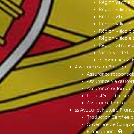
Région viticole 
Région Viticole 
Région viticole 
Région Viticole
Région Viticole
Région Viticole
Région viticole 
Vinho Verde Déc
7 Domaines Vitic
Assurances au Portugal
Assurance responsabil
Assurance vie au Por
Assurance automobil
Le système d’assuran
Assurance habitation
⚖️ Avocat et Notaire Fra
Traduction Certifiée 
Ouverture de Compte
Francophone 🏦