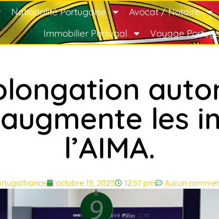
Nationalité Portugaise
Avocat / Notaire
Immobilier Portugal
Voyage Portuga
rolongation aut
augmente les i
l’AIMA.
rtugalfrance
octobre 15, 2025
12:57 pm
Aucun commen