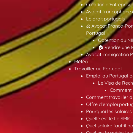
Création d’Entreprise
Avocat francophone en
Le droit portugais
⚖️ Avocat Franco-Por
Portugal
Obtention du NI
🏠 Vendre une M
Avocat immigration P
Météo
Travailler au Portugal
Emploi au Portugal 
Le Visa de Rech
Comment ob
Comment travailler au
Offre d’emploi portu
Pourquoi les salaires 
Quelle est le Le SMIC
Quel salaire faut-il p
Quel est le métier le