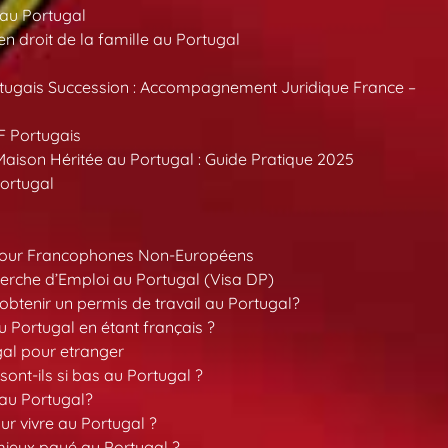
 au Portugal
 droit de la famille au Portugal
tugais Succession : Accompagnement Juridique France –
F Portugais
aison Héritée au Portugal : Guide Pratique 2025
ortugal
pour Francophones Non-Européens
erche d’Emploi au Portugal (Visa DP)
tenir un permis de travail au Portugal?
 Portugal en étant français ?
gal pour etranger
sont-ils si bas au Portugal ?
 au Portugal?
our vivre au Portugal ?
 mieux payé au Portugal ?