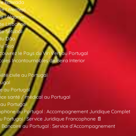
de Bairrada
de l’Alentejo
de l’Algarve
 de Lisbonne
 de Setúbal
 du Dão
du Tejo
ouvrez le Pays du Vin Vert au Portugal
oles Incontournables de Beira Interior
ité civile au Portugal
tugal
e au Portugal
ce santé / médical au Portugal
 au Portugal
ncophone au Portugal : Accompagnement Juridique Complet
au Portugal : Service Juridique Francophone 📄
 Bancaire au Portugal : Service d’Accompagnement