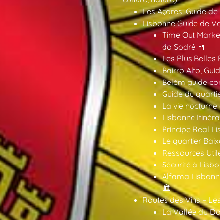
Les Açores: Guide de
Lisbonne Guide de V
Time Out Market
do Sodré 🍴
Les Plus Belles 
Bairro Alto, Gu
Belém guide co
Guide du quarti
La vie nocturne
Lisbonne Itinéra
Príncipe Real Li
Le quartier Baix
Ressources Util
Sécurité à Lisbo
Alfama Lisbonne
🏛️
Routes des Vins – Les
La Vallée du Dou