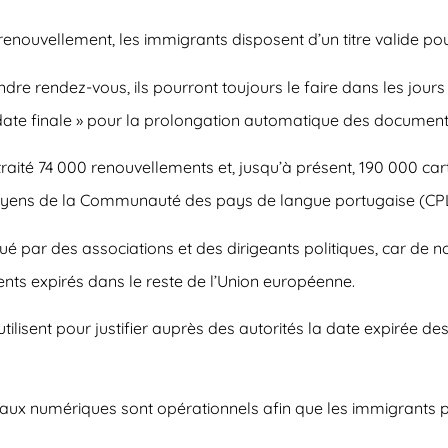
 renouvellement, les immigrants disposent d’un titre valide po
endre rendez-vous, ils pourront toujours le faire dans les jour
ne date finale » pour la prolongation automatique des document
 traité 74 000 renouvellements et, jusqu’à présent, 190 000 ca
itoyens de la Communauté des pays de langue portugaise (CP
iqué par des associations et des dirigeants politiques, car d
nts expirés dans le reste de l’Union européenne.
 utilisent pour justifier auprès des autorités la date expirée d
canaux numériques sont opérationnels afin que les immigrants 