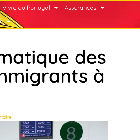
Vivre au Portugal
Assurances
l
omatique des
mmigrants à
taire