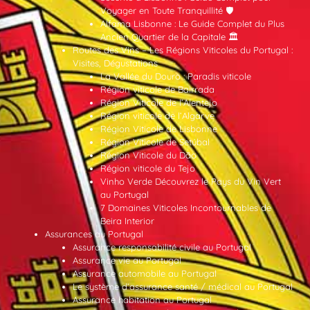
Voyager en Toute Tranquillité 🛡️
Alfama Lisbonne : Le Guide Complet du Plus
Ancien Quartier de la Capitale 🏛️
Routes des Vins – Les Régions Viticoles du Portugal :
Visites, Dégustations
La Vallée du Douro : Paradis viticole
Région viticole de Bairrada
Région Viticole de l’Alentejo
Région viticole de l’Algarve
Région Viticole de Lisbonne
Région Viticole de Setúbal
Région Viticole du Dão
Région viticole du Tejo
Vinho Verde Découvrez le Pays du Vin Vert
au Portugal
7 Domaines Viticoles Incontournables de
Beira Interior
Assurances au Portugal
Assurance responsabilité civile au Portugal
Assurance vie au Portugal
Assurance automobile au Portugal
Le système d’assurance santé / médical au Portugal
Assurance habitation au Portugal