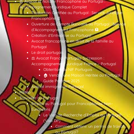
⚖️ Avocat et Notaire Francophone au Portugal :
Accompagnement Juridique Complet
Traduction Certifiée au Portugal : Service Juridique
Francophone 📄
Ouverture de Compte Bancaire au Portugal : Service
d’Accompagnement Francophone 🏦
Création d’Entreprise au Portugal
Avocat francophone en droit de la famille au
Portugal
Le droit portugais
⚖️ Avocat Franco-Portugais Succession :
Accompagnement Juridique France – Portugal
Obtention du NIF Portugais
🏠 Vendre une Maison Héritée au Portugal :
Guide Pratique 2025
Avocat immigration Portugal
Météo
Travailler au Portugal
Emploi au Portugal pour Francophones Non-
Européens
Le Visa de Recherche d’Emploi au Portugal
(Visa DP)
Comment obtenir un permis de travail
au Portugal?