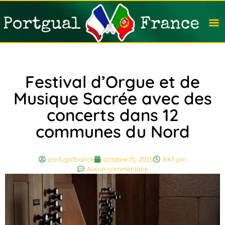
Travail
Nation
Avocat
Vivre
Immobi
Voyag
Festival d’Orgue et de
Musique Sacrée avec des
concerts dans 12
communes du Nord
portugalfrance
octobre 15, 2025
8:47 pm
Aucun commentaire