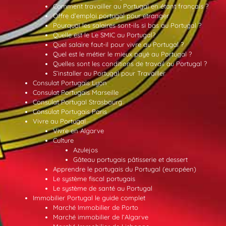
Comment travailler au Portugal en étant français ?
Offre d’emploi portugal pour etranger
Pourquoi les salaires sont-ils si bas au Portugal ?
Quelle est le Le SMIC au Portugal?
Quel salaire faut-il pour vivre au Portugal ?
Quel est le métier le mieux payé au Portugal ?
Quelles sont les conditions de travail au Portugal ?
S’installer au Portugal pour Travailler
Consulat Portugais Lyon
Consulat Portugais Marseille
Consulat Portugal Strasbourg
Consulat Portugais Paris
Vivre au Portugal
Vivre en Algarve
Culture
Azulejos
Gâteau portugais pâtisserie et dessert
Apprendre le portugais du Portugal (européen)
Le système fiscal portugais
Le système de santé au Portugal
Immobilier Portugal le guide complet
Marché Immobilier de Porto
Marché immobilier de l’Algarve