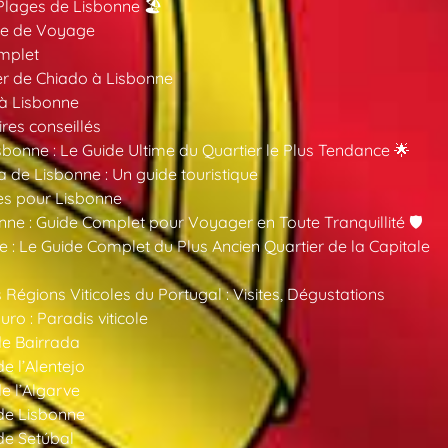
Plages de Lisbonne 🏖️
ide de Voyage
mplet
er de Chiado à Lisbonne
 à Lisbonne
ires conseillés
sbonne : Le Guide Ultime du Quartier le Plus Tendance 🌟
a de Lisbonne : Un guide touristique
es pour Lisbonne
nne : Guide Complet pour Voyager en Toute Tranquillité 🛡️
 : Le Guide Complet du Plus Ancien Quartier de la Capitale
 Régions Viticoles du Portugal : Visites, Dégustations
ro : Paradis viticole
de Bairrada
de l’Alentejo
de l’Algarve
 de Lisbonne
 de Setúbal