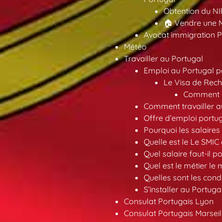
Obtention du NI
🏠 Vendre une M
Avocat immigration P
Météo
Travailler au Portugal
Emploi au Portugal 
Le Visa de Rech
Comment ob
Comment travailler au
Offre d’emploi portu
Pourquoi les salaires 
Quelle est le Le SMIC
Quel salaire faut-il p
Quel est le métier le
Quelles sont les condi
S’installer au Portuga
Consulat Portugais Lyon
Consulat Portugais Marseil