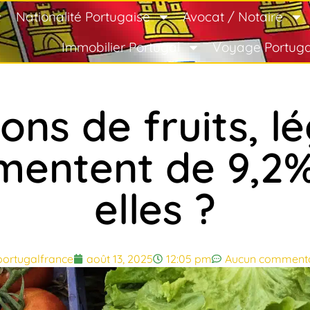
Nationalité Portugaise
Avocat / Notaire
Immobilier Portugal
Voyage Portuga
ons de fruits, 
mentent de 9,2%
elles ?
portugalfrance
août 13, 2025
12:05 pm
Aucun commenta