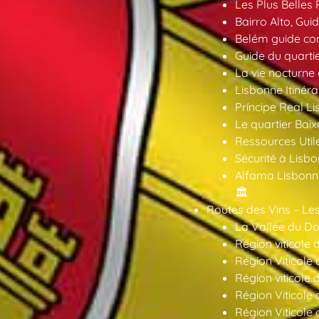
Les Plus Belles 
Bairro Alto, Gu
Belém guide co
Guide du quarti
La vie nocturne
Lisbonne Itinéra
Príncipe Real Li
Le quartier Baix
Ressources Util
Sécurité à Lisbo
Alfama Lisbonne
🏛️
Routes des Vins – Les
La Vallée du Dou
Région viticole 
Région Viticole 
Région viticole 
Région Viticole
Région Viticole