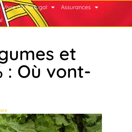
Vivre au Portugal
Assurances
l
légumes et
 : Où vont-
ire