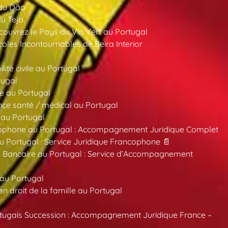
 du Dão
du Tejo
ouvrez le Pays du Vin Vert au Portugal
oles Incontournables de Beira Interior
ité civile au Portugal
tugal
e au Portugal
ce santé / médical au Portugal
 au Portugal
ncophone au Portugal : Accompagnement Juridique Complet
au Portugal : Service Juridique Francophone 📄
 Bancaire au Portugal : Service d’Accompagnement
 au Portugal
 droit de la famille au Portugal
tugais Succession : Accompagnement Juridique France –