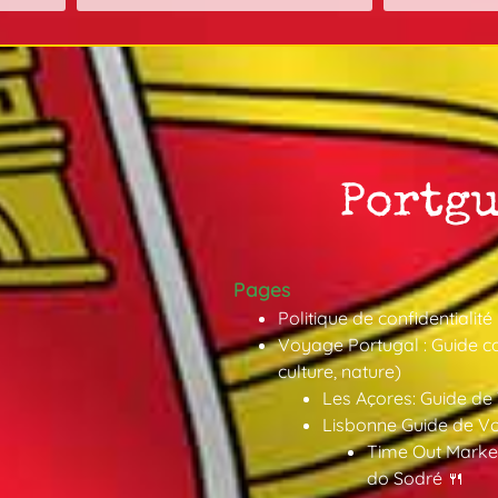
Pages
Politique de confidentialité
Voyage Portugal : Guide co
culture, nature)
Les Açores: Guide de
Lisbonne Guide de V
Time Out Market
do Sodré 🍴