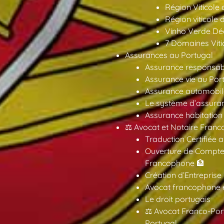
Région Viticole
Région viticole 
Vinho Verde Déc
7 Domaines Vitic
Assurances au Portugal
Assurance responsabil
Assurance vie au Por
Assurance automobil
Le système d’assuran
Assurance habitation
⚖️ Avocat et Notaire Fra
Traduction Certifiée 
Ouverture de Compte
Francophone 🏦
Création d’Entreprise
Avocat francophone en
Le droit portugais
⚖️ Avocat Franco-Por
Portugal