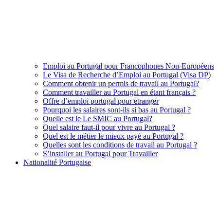
Emploi au Portugal pour Francophones Non-Européens
Le Visa de Recherche d’Emploi au Portugal (Visa DP)
Comment obtenir un permis de travail au Portugal?
Comment travailler au Portugal en étant français ?
Offre d’emploi portugal pour etranger
Pourquoi les salaires sont-ils si bas au Portugal ?
Quelle est le Le SMIC au Portugal?
Quel salaire faut-il pour vivre au Portugal ?
Quel est le métier le mieux payé au Portugal ?
Quelles sont les conditions de travail au Portugal ?
S’installer au Portugal pour Travailler
Nationalité Portugaise