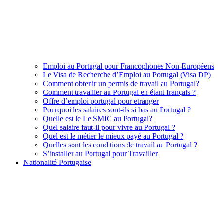
Emploi au Portugal pour Francophones Non-Européens
Le Visa de Recherche d’Emploi au Portugal (Visa DP)
Comment obtenir un permis de travail au Portugal?
Comment travailler au Portugal en étant français ?
Offre d’emploi portugal pour etranger
Pourquoi les salaires sont-ils si bas au Portugal ?
Quelle est le Le SMIC au Portugal?
Quel salaire faut-il pour vivre au Portugal ?
Quel est le métier le mieux payé au Portugal ?
Quelles sont les conditions de travail au Portugal ?
S’installer au Portugal pour Travailler
Nationalité Portugaise