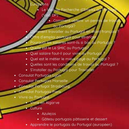
Européens
Le Visa de Recherche d’Emploi au Portugal
(Visa DP)
Comment obtenir un permis de travail
au Portugal?
Comment travailler au Portugal en étant français ?
Offre d’emploi portugal pour etranger
Pourquoi les salaires sont-ils si bas au Portugal ?
Quelle est le Le SMIC au Portugal?
Quel salaire faut-il pour vivre au Portugal ?
Quel est le métier le mieux payé au Portugal ?
Quelles sont les conditions de travail au Portugal ?
S’installer au Portugal pour Travailler
Consulat Portugais Lyon
Consulat Portugais Marseille
Consulat Portugal Strasbourg
Consulat Portugais Paris
Vivre au Portugal
Vivre en Algarve
Culture
Azulejos
Gâteau portugais pâtisserie et dessert
Apprendre le portugais du Portugal (européen)