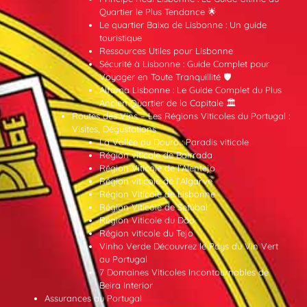
Quartier le Plus Tendance 🌟
Le quartier Baixa de Lisbonne : Un guide
touristique
Ressources Utiles pour Lisbonne
Sécurité à Lisbonne : Guide Complet pour
Voyager en Toute Tranquillité 🛡️
Alfama Lisbonne : Le Guide Complet du Plus
Ancien Quartier de la Capitale 🏛️
Routes des Vins – Les Régions Viticoles du Portugal :
Visites, Dégustations
La Vallée du Douro : Paradis viticole
Région viticole de Bairrada
Région Viticole de l’Alentejo
Région viticole de l’Algarve
Région Viticole de Lisbonne
Région Viticole de Setúbal
Région Viticole du Dão
Région viticole du Tejo
Vinho Verde Découvrez le Pays du Vin Vert
au Portugal
7 Domaines Viticoles Incontournables de
Beira Interior
Assurances au Portugal