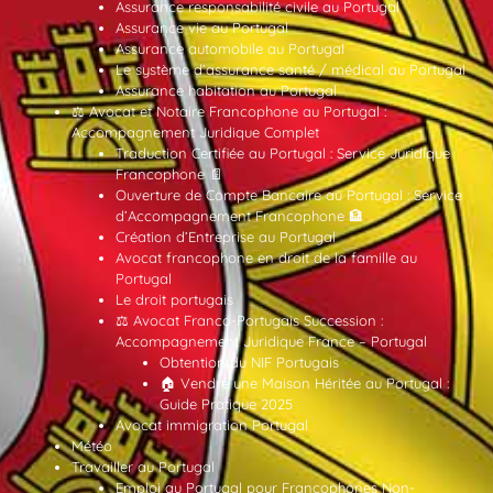
Assurance responsabilité civile au Portugal
Assurance vie au Portugal
Assurance automobile au Portugal
Le système d’assurance santé / médical au Portugal
Assurance habitation au Portugal
⚖️ Avocat et Notaire Francophone au Portugal :
Accompagnement Juridique Complet
Traduction Certifiée au Portugal : Service Juridique
Francophone 📄
Ouverture de Compte Bancaire au Portugal : Service
d’Accompagnement Francophone 🏦
Création d’Entreprise au Portugal
Avocat francophone en droit de la famille au
Portugal
Le droit portugais
⚖️ Avocat Franco-Portugais Succession :
Accompagnement Juridique France – Portugal
Obtention du NIF Portugais
🏠 Vendre une Maison Héritée au Portugal :
Guide Pratique 2025
Avocat immigration Portugal
Météo
Travailler au Portugal
Emploi au Portugal pour Francophones Non-