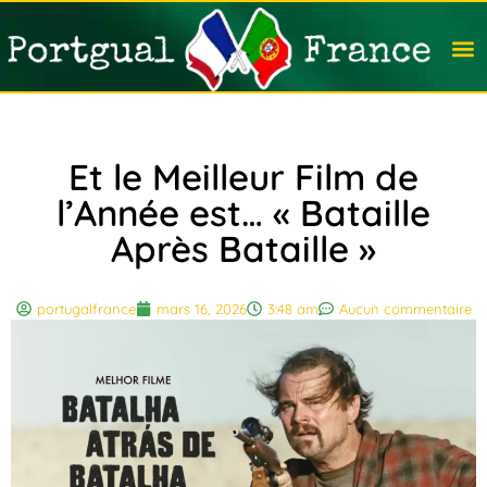
Travail
Nation
Avocat
Vivre
Immobi
Voyag
Et le Meilleur Film de
l’Année est… « Bataille
Après Bataille »
portugalfrance
mars 16, 2026
3:48 am
Aucun commentaire