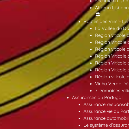
Sécurité à Lisbo
Alfama Lisbonne
🏛️
Routes des Vins – Les
La Vallée du Dou
Région viticole 
Région Viticole 
Région viticole 
Région Viticole
Région Viticole
Région Viticole
Région viticole 
Vinho Verde Déc
7 Domaines Vitic
Assurances au Portugal
Assurance responsabil
Assurance vie au Por
Assurance automobil
Le système d’assuran