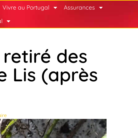
Vivre au Portugal
Assurances
l
retiré des
e Lis (après
ire