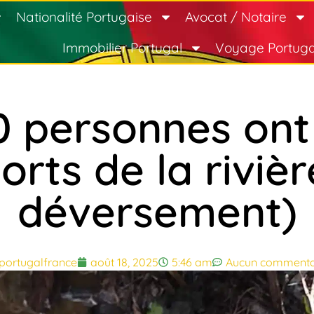
Nationalité Portugaise
Avocat / Notaire
Immobilier Portugal
Voyage Portuga
0 personnes ont 
rts de la rivièr
déversement)
portugalfrance
août 18, 2025
5:46 am
Aucun commenta