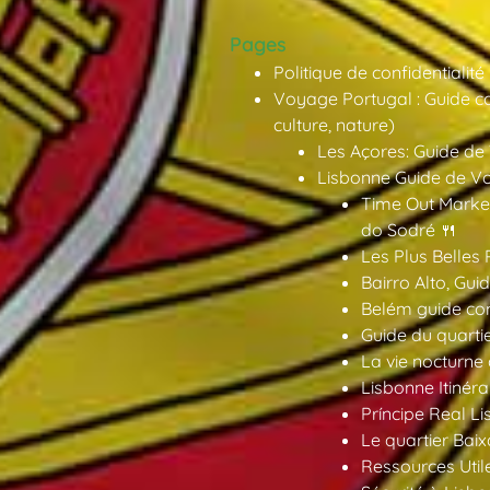
Pages
Politique de confidentialité
Voyage Portugal : Guide co
culture, nature)
Les Açores: Guide de
Lisbonne Guide de V
Time Out Market
do Sodré 🍴
Les Plus Belles 
Bairro Alto, Gu
Belém guide co
Guide du quarti
La vie nocturne
Lisbonne Itinéra
Príncipe Real Li
Le quartier Baix
Ressources Util