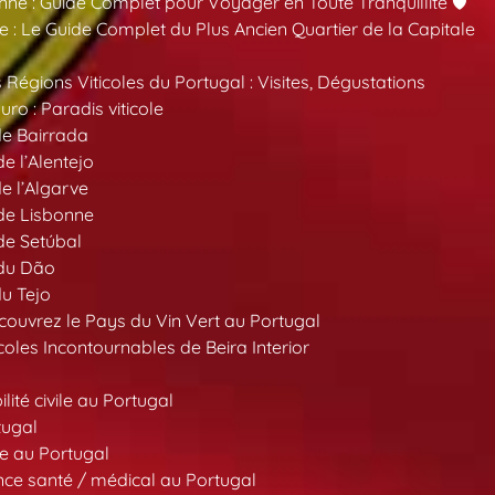
nne : Guide Complet pour Voyager en Toute Tranquillité 🛡️
 : Le Guide Complet du Plus Ancien Quartier de la Capitale
 Régions Viticoles du Portugal : Visites, Dégustations
ro : Paradis viticole
de Bairrada
de l’Alentejo
de l’Algarve
 de Lisbonne
 de Setúbal
 du Dão
du Tejo
ouvrez le Pays du Vin Vert au Portugal
oles Incontournables de Beira Interior
ité civile au Portugal
tugal
e au Portugal
ce santé / médical au Portugal