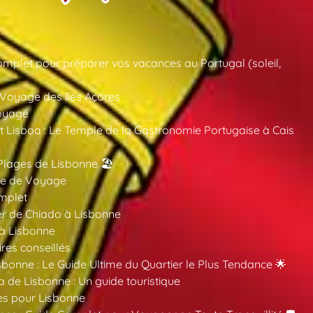
mplet pour préparer vos vacances au Portugal (soleil,
 Voyage des îles Açores
oyage
 Lisboa : Le Temple de la Gastronomie Portugaise à Cais
Plages de Lisbonne 🏖️
ide de Voyage
mplet
er de Chiado à Lisbonne
 à Lisbonne
ires conseillés
sbonne : Le Guide Ultime du Quartier le Plus Tendance 🌟
a de Lisbonne : Un guide touristique
es pour Lisbonne