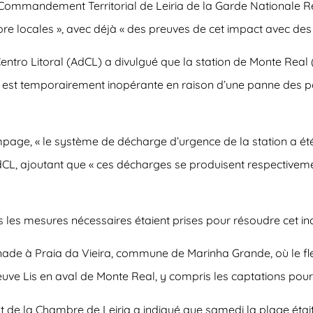
u Commandement Territorial de Leiria de la Garde Nationale Ré
flore locales », avec déjà « des preuves de cet impact avec de
tro Litoral (AdCL) a divulgué que la station de Monte Real (Lei
 « est temporairement inopérante en raison d’une panne des
ompage, « le système de décharge d’urgence de la station a ét
CL, ajoutant que « ces décharges se produisent respectivemen
 les mesures nécessaires étaient prises pour résoudre cet inci
ignade à Praia da Vieira, commune de Marinha Grande, où le fleuv
leuve Lis en aval de Monte Real, y compris les captations pour l
t de la Chambre de Leiria a indiqué que samedi la plage était 