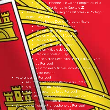
Alfama Lisbonne : Le Guide Complet du Plus
Ancien Quartier de la Capitale 🏛️
Routes des Vins – Les Régions Viticoles du Portugal :
Visites, Dégustations
La Vallée du Douro : Paradis viticole
Région viticole de Bairrada
Région Viticole de l’Alentejo
Région viticole de l’Algarve
Région Viticole de Lisbonne
Région Viticole de Setúbal
Région Viticole du Dão
Région viticole du Tejo
Vinho Verde Découvrez le Pays du Vin Vert
au Portugal
7 Domaines Viticoles Incontournables de
Beira Interior
Assurances au Portugal
Assurance responsabilité civile au Portugal
Assurance vie au Portugal
Assurance automobile au Portugal
Le système d’assurance santé / médical au Portugal
Assurance habitation au Portugal
⚖️ Avocat et Notaire Francophone au Portugal :