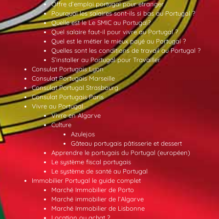
Offre d’emploi portugal pour etranger
Pourquoi les salaires sont-ils si bas au Portugal ?
Quelle est le Le SMIC au Portugal?
Quel salaire faut-il pour vivre au Portugal ?
Quel est le métier le mieux payé au Portugal ?
Quelles sont les conditions de travail au Portugal ?
S’installer au Portugal pour Travailler
Consulat Portugais Lyon
Consulat Portugais Marseille
Consulat Portugal Strasbourg
Consulat Portugais Paris
Vivre au Portugal
Vivre en Algarve
Culture
Azulejos
Gâteau portugais pâtisserie et dessert
Apprendre le portugais du Portugal (européen)
Le système fiscal portugais
Le système de santé au Portugal
Immobilier Portugal le guide complet
Marché Immobilier de Porto
Marché immobilier de l’Algarve
Marché Immobilier de Lisbonne
Location ou achat ?