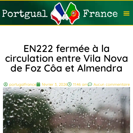
Travail
Nation
Avocat
Vivre
Immobi
Voyag
EN222 fermée à la
circulation entre Vila Nova
de Foz Côa et Almendra
portugalfrance
février 3, 2026
11:46 am
Aucun commentaire