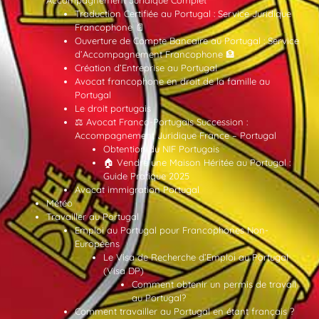
Accompagnement Juridique Complet
Traduction Certifiée au Portugal : Service Juridique
Francophone 📄
Ouverture de Compte Bancaire au Portugal : Service
d’Accompagnement Francophone 🏦
Création d’Entreprise au Portugal
Avocat francophone en droit de la famille au
Portugal
Le droit portugais
⚖️ Avocat Franco-Portugais Succession :
Accompagnement Juridique France – Portugal
Obtention du NIF Portugais
🏠 Vendre une Maison Héritée au Portugal :
Guide Pratique 2025
Avocat immigration Portugal
Météo
Travailler au Portugal
Emploi au Portugal pour Francophones Non-
Européens
Le Visa de Recherche d’Emploi au Portugal
(Visa DP)
Comment obtenir un permis de travail
au Portugal?
Comment travailler au Portugal en étant français ?