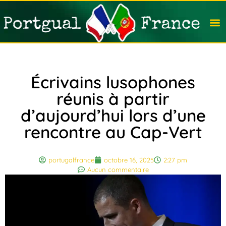
Travail
Nation
Avocat
Vivre
Immobi
Voyag
Écrivains lusophones
réunis à partir
d’aujourd’hui lors d’une
rencontre au Cap-Vert
portugalfrance
octobre 16, 2025
2:27 pm
Aucun commentaire