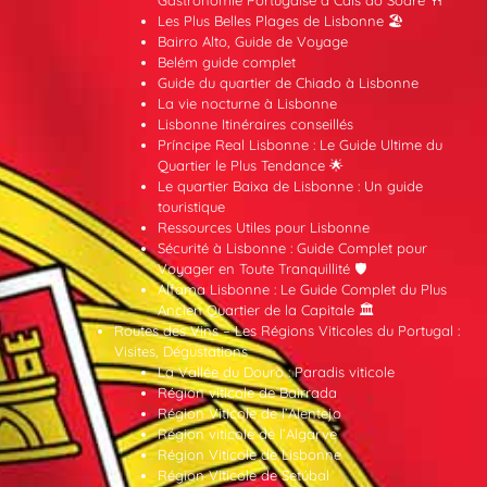
Gastronomie Portugaise à Cais do Sodré 🍴
Les Plus Belles Plages de Lisbonne 🏖️
Bairro Alto, Guide de Voyage
Belém guide complet
Guide du quartier de Chiado à Lisbonne
La vie nocturne à Lisbonne
Lisbonne Itinéraires conseillés
Príncipe Real Lisbonne : Le Guide Ultime du
Quartier le Plus Tendance 🌟
Le quartier Baixa de Lisbonne : Un guide
touristique
Ressources Utiles pour Lisbonne
Sécurité à Lisbonne : Guide Complet pour
Voyager en Toute Tranquillité 🛡️
Alfama Lisbonne : Le Guide Complet du Plus
Ancien Quartier de la Capitale 🏛️
Routes des Vins – Les Régions Viticoles du Portugal :
Visites, Dégustations
La Vallée du Douro : Paradis viticole
Région viticole de Bairrada
Région Viticole de l’Alentejo
Région viticole de l’Algarve
Région Viticole de Lisbonne
Région Viticole de Setúbal