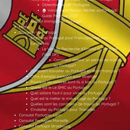
Obtention du NIF Portugais
🏠 Vendre une Maison Héritée au Portugal :
Guide Pratique 2025
Avocat immigration Portugal
Météo
Travailler au Portugal
Emploi au Portugal pour Francophones Non-
Européens
Le Visa de Recherche d’Emploi au Portugal
(Visa DP)
Comment obtenir un permis de travail
au Portugal?
Comment travailler au Portugal en étant français ?
Offre d’emploi portugal pour etranger
Pourquoi les salaires sont-ils si bas au Portugal ?
Quelle est le Le SMIC au Portugal?
Quel salaire faut-il pour vivre au Portugal ?
Quel est le métier le mieux payé au Portugal ?
Quelles sont les conditions de travail au Portugal ?
S’installer au Portugal pour Travailler
Consulat Portugais Lyon
Consulat Portugais Marseille
Consulat Portugal Strasbourg