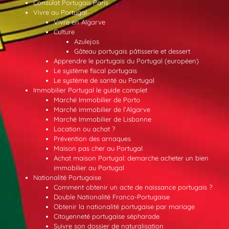
Consulat Portugais Paris
Vivre au Portugal
Vivre en Algarve
Culture
Azulejos
Gâteau portugais pâtisserie et dessert
Apprendre le portugais du Portugal (européen)
Le système fiscal portugais
Le système de santé au Portugal
Immobilier Portugal le guide complet
Marché Immobilier de Porto
Marché immobilier de l’Algarve
Marché Immobilier de Lisbonne
Location ou achat ?
Prévention des arnaques
Maison pas cher au Portugal
Achat maison Portugal: demarche acheter un bien
immobilier au Portugal
Nationalité Portugaise
Comment obtenir un acte de naissance portugais ?
Double Nationalité Franco-Portugaise
Obtenir la nationalité portugaise par mariage
Citoyenneté portugaise sépharade
Suivre son dossier de naturalisation