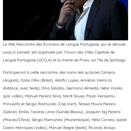
Le XIIIe Rencontre des Écrivains de Langue Portugaise, qui se déroule
jusqu’à samedi, est organisée par l’Union des Villes Capitale de
Langue Portugaise (UCCLA) et la mairie de Praia, sur l’île de Santiago.
Participeront à cette rencontre, des noms tels qu’Israel Campos
(Angola), Ozias Filho (Brésil), Adolfo Lopes, Arménio Vieira (à
distance, avec texte), Dina Salústio, Germano Almeida, Hélio Varela
(par vidéo), Manuel Pereira Silva, Nardi Sousa, Paulo Veríssimo,
Princezito et Sérgio Raimundo (Cap-Vert), Teresa Moure Pereiro
(Galice), Emílio Tavares Lima (Guinée-Bissau), Joaquim Ng Pereira
(Macao/Chine), Sérgio Raimundo (Mozambique), Hélia Correia, Isabel
Castro Henriques (vidéo), Manuel Alegre (texte), Ricardo Araújo