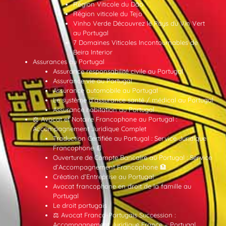
Région Viticole du Dão
Région viticole du Tejo
Vinho Verde Découvrez le Pays du Vin Vert
au Portugal
7 Domaines Viticoles Incontournables de
Beira Interior
Assurances au Portugal
Assurance responsabilité civile au Portugal
Assurance vie au Portugal
Assurance automobile au Portugal
Le système d’assurance santé / médical au Portugal
Assurance habitation au Portugal
⚖️ Avocat et Notaire Francophone au Portugal :
Accompagnement Juridique Complet
Traduction Certifiée au Portugal : Service Juridique
Francophone 📄
Ouverture de Compte Bancaire au Portugal : Service
d’Accompagnement Francophone 🏦
Création d’Entreprise au Portugal
Avocat francophone en droit de la famille au
Portugal
Le droit portugais
⚖️ Avocat Franco-Portugais Succession :
Accompagnement Juridique France – Portugal