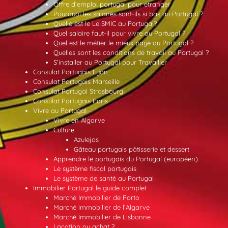
Offre d’emploi portugal pour etranger
Pourquoi les salaires sont-ils si bas au Portugal ?
Quelle est le Le SMIC au Portugal?
Quel salaire faut-il pour vivre au Portugal ?
Quel est le métier le mieux payé au Portugal ?
Quelles sont les conditions de travail au Portugal ?
S’installer au Portugal pour Travailler
Consulat Portugais Lyon
Consulat Portugais Marseille
Consulat Portugal Strasbourg
Consulat Portugais Paris
Vivre au Portugal
Vivre en Algarve
Culture
Azulejos
Gâteau portugais pâtisserie et dessert
Apprendre le portugais du Portugal (européen)
Le système fiscal portugais
Le système de santé au Portugal
Immobilier Portugal le guide complet
Marché Immobilier de Porto
Marché immobilier de l’Algarve
Marché Immobilier de Lisbonne
Location ou achat ?