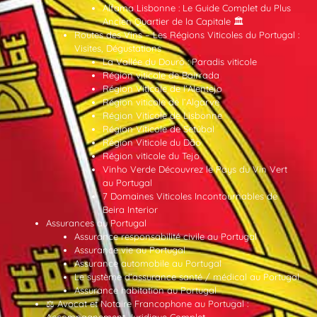
Alfama Lisbonne : Le Guide Complet du Plus
Ancien Quartier de la Capitale 🏛️
Routes des Vins – Les Régions Viticoles du Portugal :
Visites, Dégustations
La Vallée du Douro : Paradis viticole
Région viticole de Bairrada
Région Viticole de l’Alentejo
Région viticole de l’Algarve
Région Viticole de Lisbonne
Région Viticole de Setúbal
Région Viticole du Dão
Région viticole du Tejo
Vinho Verde Découvrez le Pays du Vin Vert
au Portugal
7 Domaines Viticoles Incontournables de
Beira Interior
Assurances au Portugal
Assurance responsabilité civile au Portugal
Assurance vie au Portugal
Assurance automobile au Portugal
Le système d’assurance santé / médical au Portugal
Assurance habitation au Portugal
⚖️ Avocat et Notaire Francophone au Portugal :
Accompagnement Juridique Complet