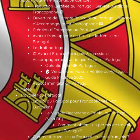
Traduction Certifiée au Portugal : Service Juridique
Francophone 📄
Ouverture de Compte Bancaire au Portugal : Service
d’Accompagnement Francophone 🏦
Création d’Entreprise au Portugal
Avocat francophone en droit de la famille au
Portugal
Le droit portugais
⚖️ Avocat Franco-Portugais Succession :
Accompagnement Juridique France – Portugal
Obtention du NIF Portugais
🏠 Vendre une Maison Héritée au Portugal :
Guide Pratique 2025
Avocat immigration Portugal
Météo
Travailler au Portugal
Emploi au Portugal pour Francophones Non-
Européens
Le Visa de Recherche d’Emploi au Portugal
(Visa DP)
Comment obtenir un permis de travail
au Portugal?
Comment travailler au Portugal en étant français ?