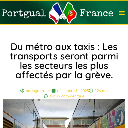
Travail
Nation
Avocat
Vivre
Immobi
Voyag
Du métro aux taxis : Les
transports seront parmi
les secteurs les plus
affectés par la grève.
portugalfrance
décembre 11, 2025
2:26 am
Aucun commentaire