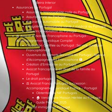
Beira Interior
Assurances au Portugal
Assurance responsabilité civile au Portugal
Assurance vie au Portugal
Assurance automobile au Portugal
Le système d’assurance santé / médical au Portugal
Assurance habitation au Portugal
⚖️ Avocat et Notaire Francophone au Portugal :
Accompagnement Juridique Complet
Traduction Certifiée au Portugal : Service Juridique
Francophone 📄
Ouverture de Compte Bancaire au Portugal : Service
d’Accompagnement Francophone 🏦
Création d’Entreprise au Portugal
Avocat francophone en droit de la famille au
Portugal
Le droit portugais
⚖️ Avocat Franco-Portugais Succession :
Accompagnement Juridique France – Portugal
Obtention du NIF Portugais
🏠 Vendre une Maison Héritée au Portugal :
Guide Pratique 2025
Avocat immigration Portugal
Météo