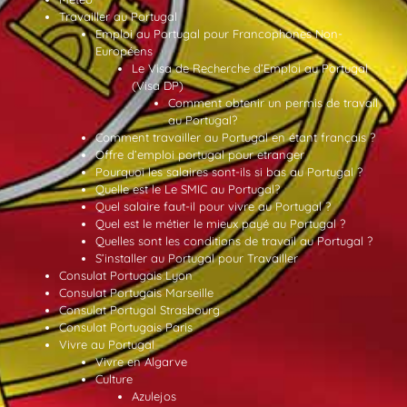
Travailler au Portugal
Emploi au Portugal pour Francophones Non-
Européens
Le Visa de Recherche d’Emploi au Portugal
(Visa DP)
Comment obtenir un permis de travail
au Portugal?
Comment travailler au Portugal en étant français ?
Offre d’emploi portugal pour etranger
Pourquoi les salaires sont-ils si bas au Portugal ?
Quelle est le Le SMIC au Portugal?
Quel salaire faut-il pour vivre au Portugal ?
Quel est le métier le mieux payé au Portugal ?
Quelles sont les conditions de travail au Portugal ?
S’installer au Portugal pour Travailler
Consulat Portugais Lyon
Consulat Portugais Marseille
Consulat Portugal Strasbourg
Consulat Portugais Paris
Vivre au Portugal
Vivre en Algarve
Culture
Azulejos