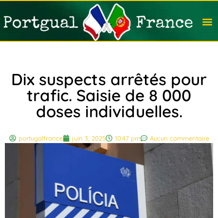
Travail
Nation
Avocat
Vivre
Immobi
Voyag
Dix suspects arrêtés pour
trafic. Saisie de 8 000
doses individuelles.
portugalfrance
juin 3, 2025
10:47 pm
Aucun commentaire