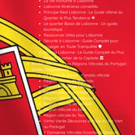
La vie nocturne à Lisbonne
Lisbonne Itinéraires conseillés
Príncipe Real Lisbonne : Le Guide Ultime du
Quartier le Plus Tendance 🌟
Le quartier Baixa de Lisbonne : Un guide
touristique
Ressources Utiles pour Lisbonne
Sécurité à Lisbonne : Guide Complet pour
Voyager en Toute Tranquillité 🛡️
Alfama Lisbonne : Le Guide Complet du Plus
Ancien Quartier de la Capitale 🏛️
Routes des Vins – Les Régions Viticoles du Portugal :
Visites, Dégustations
La Vallée du Douro : Paradis viticole
Région viticole de Bairrada
Région Viticole de l’Alentejo
Région viticole de l’Algarve
Région Viticole de Lisbonne
Région Viticole de Setúbal
Région Viticole du Dão
Région viticole du Tejo
Vinho Verde Découvrez le Pays du Vin Vert
au Portugal
7 Domaines Viticoles Incontournables de