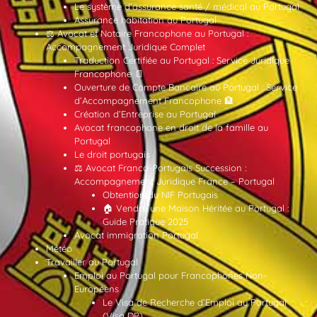
Le système d’assurance santé / médical au Portugal
Assurance habitation au Portugal
⚖️ Avocat et Notaire Francophone au Portugal :
Accompagnement Juridique Complet
Traduction Certifiée au Portugal : Service Juridique
Francophone 📄
Ouverture de Compte Bancaire au Portugal : Service
d’Accompagnement Francophone 🏦
Création d’Entreprise au Portugal
Avocat francophone en droit de la famille au
Portugal
Le droit portugais
⚖️ Avocat Franco-Portugais Succession :
Accompagnement Juridique France – Portugal
Obtention du NIF Portugais
🏠 Vendre une Maison Héritée au Portugal :
Guide Pratique 2025
Avocat immigration Portugal
Météo
Travailler au Portugal
Emploi au Portugal pour Francophones Non-
Européens
Le Visa de Recherche d’Emploi au Portugal
(Visa DP)