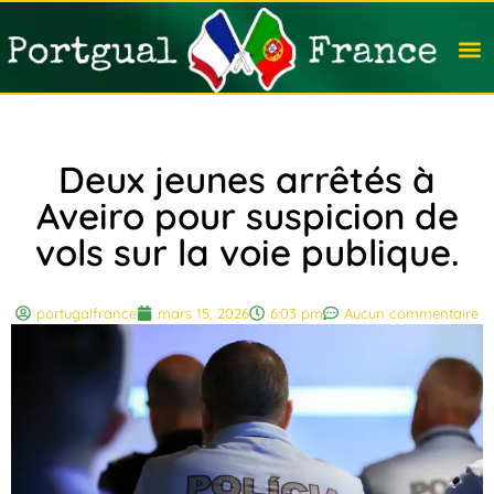
Travail
Nation
Avocat
Vivre
Immobi
Voyag
Deux jeunes arrêtés à
Aveiro pour suspicion de
vols sur la voie publique.
portugalfrance
mars 15, 2026
6:03 pm
Aucun commentaire