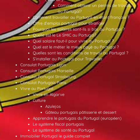
Comment obtenir un permis de travail
au Portugal?
Comment travailler au Portugal en étant français ?
Offre d’emploi portugal pour etranger
Pourquoi les salaires sont-ils si bas au Portugal ?
Quelle est le Le SMIC au Portugal?
Quel salaire faut-il pour vivre au Portugal ?
Quel est le métier le mieux payé au Portugal ?
Quelles sont les conditions de travail au Portugal ?
S’installer au Portugal pour Travailler
Consulat Portugais Lyon
Consulat Portugais Marseille
Consulat Portugal Strasbourg
Consulat Portugais Paris
Vivre au Portugal
Vivre en Algarve
Culture
Azulejos
Gâteau portugais pâtisserie et dessert
Apprendre le portugais du Portugal (européen)
Le système fiscal portugais
Le système de santé au Portugal
Immobilier Portugal le guide complet