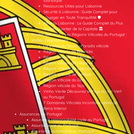
touristique
Ressources Utiles pour Lisbonne
Sécurité à Lisbonne : Guide Complet pour
Voyager en Toute Tranquillité 🛡️
Alfama Lisbonne : Le Guide Complet du Plus
Ancien Quartier de la Capitale 🏛️
Routes des Vins – Les Régions Viticoles du Portugal :
Visites, Dégustations
La Vallée du Douro : Paradis viticole
Région viticole de Bairrada
Région Viticole de l’Alentejo
Région viticole de l’Algarve
Région Viticole de Lisbonne
Région Viticole de Setúbal
Région Viticole du Dão
Région viticole du Tejo
Vinho Verde Découvrez le Pays du Vin Vert
au Portugal
7 Domaines Viticoles Incontournables de
Beira Interior
Assurances au Portugal
Assurance responsabilité civile au Portugal
Assurance vie au Portugal
Assurance automobile au Portugal