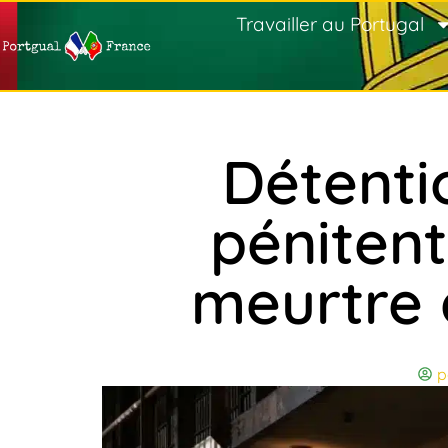
Travailler au Portugal
Détentio
pénitent
meurtre 
p