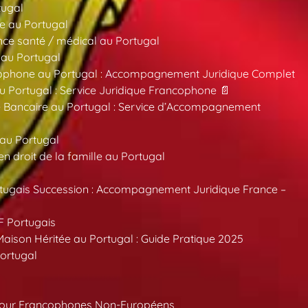
tugal
e au Portugal
ce santé / médical au Portugal
 au Portugal
ncophone au Portugal : Accompagnement Juridique Complet
au Portugal : Service Juridique Francophone 📄
 Bancaire au Portugal : Service d’Accompagnement
 au Portugal
 droit de la famille au Portugal
tugais Succession : Accompagnement Juridique France –
F Portugais
aison Héritée au Portugal : Guide Pratique 2025
ortugal
pour Francophones Non-Européens