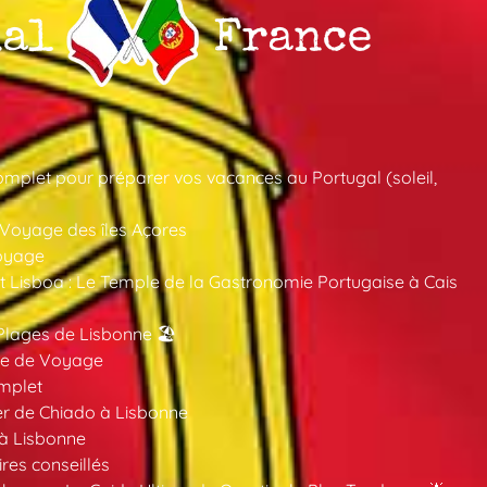
mplet pour préparer vos vacances au Portugal (soleil,
 Voyage des îles Açores
oyage
 Lisboa : Le Temple de la Gastronomie Portugaise à Cais
Plages de Lisbonne 🏖️
ide de Voyage
mplet
er de Chiado à Lisbonne
 à Lisbonne
ires conseillés