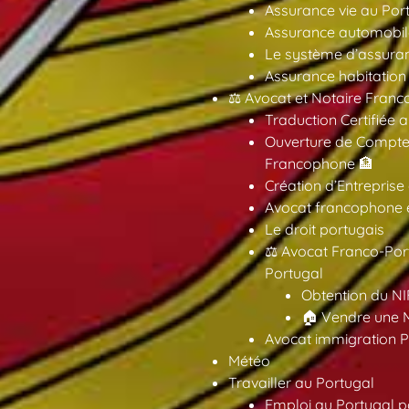
Assurance vie au Por
Assurance automobil
Le système d’assuran
Assurance habitation
⚖️ Avocat et Notaire Fra
Traduction Certifiée 
Ouverture de Compte
Francophone 🏦
Création d’Entreprise
Avocat francophone en
Le droit portugais
⚖️ Avocat Franco-Por
Portugal
Obtention du NI
🏠 Vendre une M
Avocat immigration P
Météo
Travailler au Portugal
Emploi au Portugal 