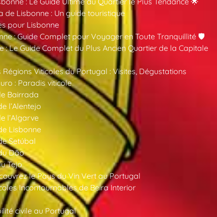
sbonne : Le Guide Ultime du Quartier le Plus Tendance 🌟
a de Lisbonne : Un guide touristique
es pour Lisbonne
nne : Guide Complet pour Voyager en Toute Tranquillité 🛡️
 : Le Guide Complet du Plus Ancien Quartier de la Capitale
 Régions Viticoles du Portugal : Visites, Dégustations
ro : Paradis viticole
de Bairrada
de l’Alentejo
de l’Algarve
 de Lisbonne
 de Setúbal
 du Dão
du Tejo
ouvrez le Pays du Vin Vert au Portugal
oles Incontournables de Beira Interior
ité civile au Portugal