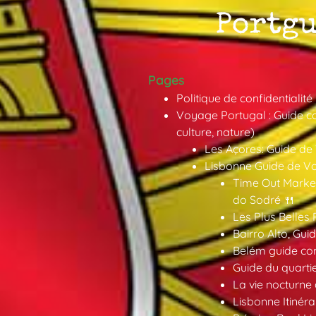
Pages
Politique de confidentialité
Voyage Portugal : Guide co
culture, nature)
Les Açores: Guide de
Lisbonne Guide de V
Time Out Market
do Sodré 🍴
Les Plus Belles 
Bairro Alto, Gu
Belém guide co
Guide du quarti
La vie nocturne
Lisbonne Itinéra