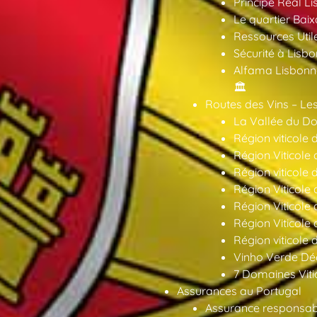
Príncipe Real Li
Le quartier Baix
Ressources Util
Sécurité à Lisbo
Alfama Lisbonne
🏛️
Routes des Vins – Les
La Vallée du Dou
Région viticole 
Région Viticole 
Région viticole 
Région Viticole
Région Viticole
Région Viticole
Région viticole 
Vinho Verde Déc
7 Domaines Vitic
Assurances au Portugal
Assurance responsabil