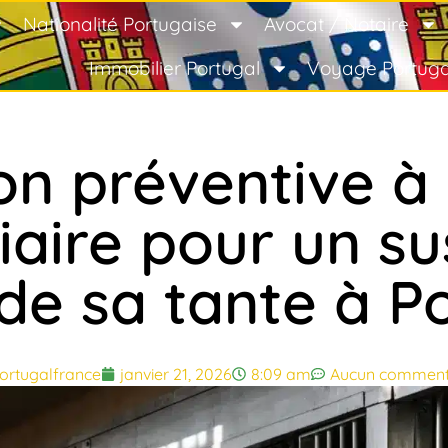
Nationalité Portugaise
Avocat / Notaire
Immobilier Portugal
Voyage Portuga
n préventive à 
iaire pour un s
de sa tante à Po
ortugalfrance
janvier 21, 2026
8:09 am
Aucun comment