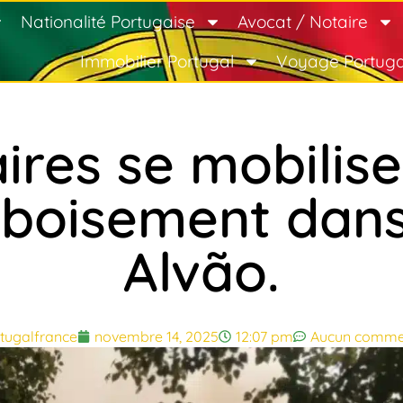
Nationalité Portugaise
Avocat / Notaire
Immobilier Portugal
Voyage Portuga
ires se mobilis
eboisement dans
Alvão.
tugalfrance
novembre 14, 2025
12:07 pm
Aucun comme