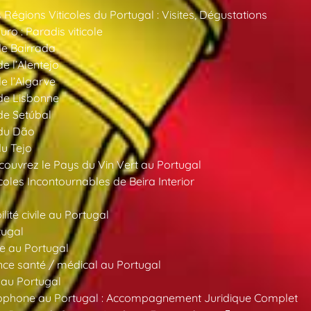
 Régions Viticoles du Portugal : Visites, Dégustations
ro : Paradis viticole
de Bairrada
de l’Alentejo
de l’Algarve
 de Lisbonne
 de Setúbal
 du Dão
du Tejo
ouvrez le Pays du Vin Vert au Portugal
oles Incontournables de Beira Interior
ité civile au Portugal
tugal
e au Portugal
ce santé / médical au Portugal
 au Portugal
ncophone au Portugal : Accompagnement Juridique Complet