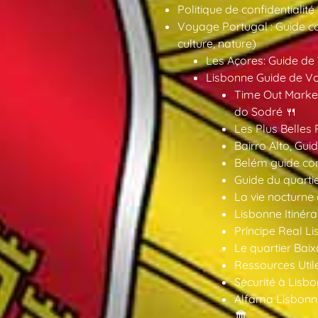
Politique de confidentialité
Voyage Portugal : Guide co
culture, nature)
Les Açores: Guide de
Lisbonne Guide de V
Time Out Market
do Sodré 🍴
Les Plus Belles 
Bairro Alto, Gu
Belém guide co
Guide du quarti
La vie nocturne
Lisbonne Itinéra
Príncipe Real Li
Le quartier Baix
Ressources Util
Sécurité à Lisbo
Alfama Lisbonne
🏛️