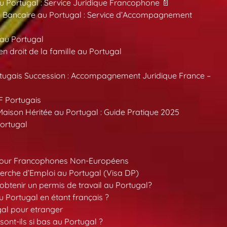
au Portugal : Service Juridique Francophone 📄
 Bancaire au Portugal : Service d’Accompagnement
 au Portugal
 droit de la famille au Portugal
tugais Succession : Accompagnement Juridique France –
F Portugais
aison Héritée au Portugal : Guide Pratique 2025
ortugal
pour Francophones Non-Européens
erche d’Emploi au Portugal (Visa DP)
tenir un permis de travail au Portugal?
 Portugal en étant français ?
gal pour etranger
sont-ils si bas au Portugal ?