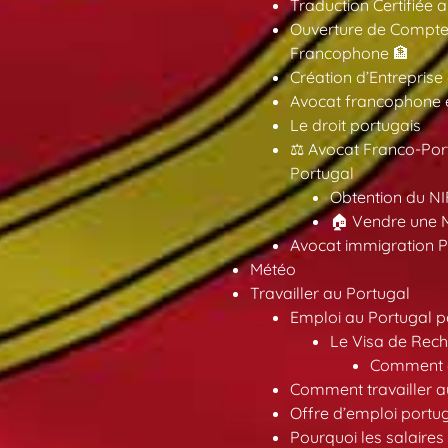
Traduction Certifiée 
Ouverture de Compte
Francophone 🏦
Création d’Entreprise
Avocat francophone en
Le droit portugais
⚖️ Avocat Franco-Por
Portugal
Obtention du NI
🏠 Vendre une M
Avocat immigration P
Météo
Travailler au Portugal
Emploi au Portugal 
Le Visa de Rech
Comment ob
Comment travailler au
Offre d’emploi portu
Pourquoi les salaires 