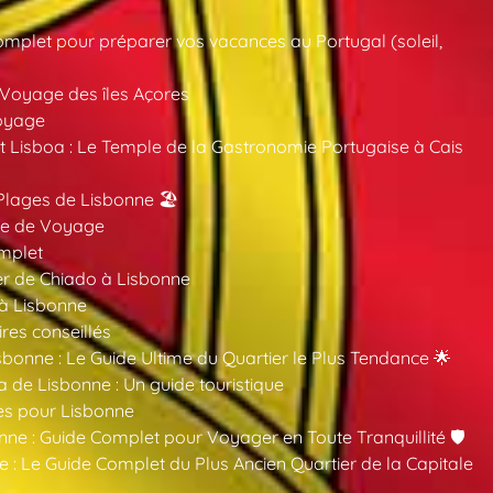
mplet pour préparer vos vacances au Portugal (soleil,
 Voyage des îles Açores
oyage
 Lisboa : Le Temple de la Gastronomie Portugaise à Cais
Plages de Lisbonne 🏖️
ide de Voyage
mplet
er de Chiado à Lisbonne
 à Lisbonne
ires conseillés
sbonne : Le Guide Ultime du Quartier le Plus Tendance 🌟
a de Lisbonne : Un guide touristique
es pour Lisbonne
nne : Guide Complet pour Voyager en Toute Tranquillité 🛡️
 : Le Guide Complet du Plus Ancien Quartier de la Capitale