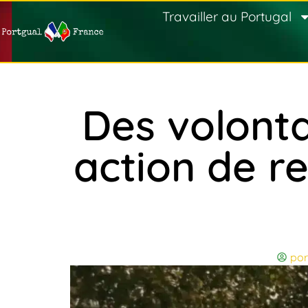
Travailler au Portugal
Des volonta
action de r
por