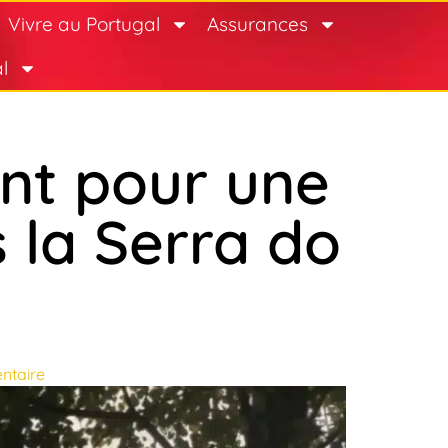
Vivre au Portugal
Assurances
l
ent pour une
 la Serra do
ntaire