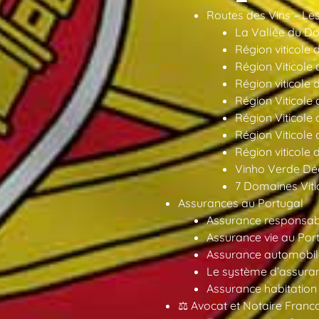
Routes des Vins – Les
La Vallée du Dou
Région viticole 
Région Viticole 
Région viticole 
Région Viticole
Région Viticole
Région Viticole
Région viticole 
Vinho Verde Déc
7 Domaines Vitic
Assurances au Portugal
Assurance responsabil
Assurance vie au Por
Assurance automobil
Le système d’assuran
Assurance habitation
⚖️ Avocat et Notaire Fra