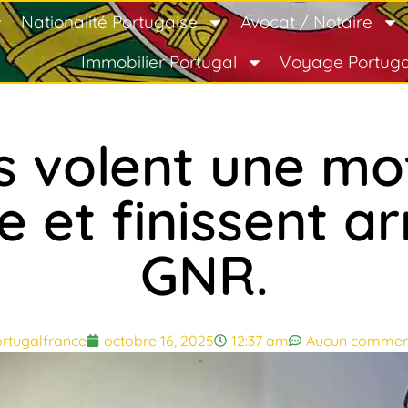
Nationalité Portugaise
Avocat / Notaire
Immobilier Portugal
Voyage Portuga
s volent une mot
 et finissent ar
GNR.
rtugalfrance
octobre 16, 2025
12:37 am
Aucun commen