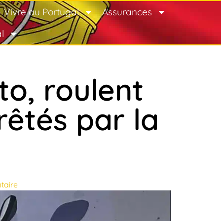
Vivre au Portugal
Assurances
l
o, roulent
rêtés par la
taire