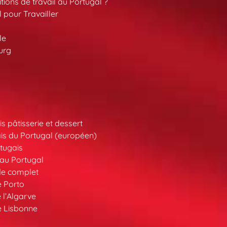
tions de travail au Portugal ?
l pour Travailler
le
urg
s pâtisserie et dessert
is du Portugal (européen)
tugais
au Portugal
de complet
e Porto
 l’Algarve
e Lisbonne