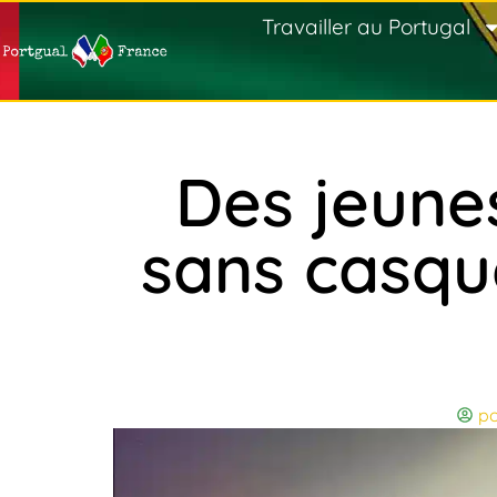
Travailler au Portugal
Des jeune
sans casque
po