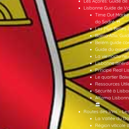
Les Açores: Guide de
Lisbonne Guide de V
Time Out Market
do Sodré 🍴
Les Plus Belles 
Bairro Alto, Gu
Belém guide co
Guide du quarti
La vie nocturne
Lisbonne Itinéra
Príncipe Real Li
Le quartier Baix
Ressources Util
Sécurité à Lisbo
Alfama Lisbonne
🏛️
Routes des Vins – Les
La Vallée du Dou
Région viticole 