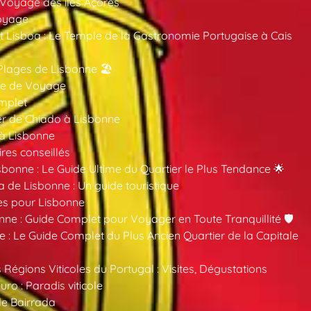
 Voyage des îles Açores
oyage
 Lisboa : Le Temple de la Gastronomie Portugaise à Cais
Plages de Lisbonne 🏖️
ide de Voyage
mplet
er de Chiado à Lisbonne
 à Lisbonne
ires conseillés
sbonne : Le Guide Ultime du Quartier le Plus Tendance 🌟
a de Lisbonne : Un guide touristique
es pour Lisbonne
nne : Guide Complet pour Voyager en Toute Tranquillité 🛡️
 : Le Guide Complet du Plus Ancien Quartier de la Capitale
 Régions Viticoles du Portugal : Visites, Dégustations
ro : Paradis viticole
de Bairrada