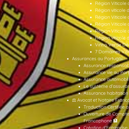
Région Viticole 
Région viticole 
Région Viticole
Région Viticole
Région Viticole
Région viticole 
Vinho Verde Déc
7 Domaines Vitic
Assurances au Portugal
Assurance responsabil
Assurance vie au Por
Assurance automobil
Le système d’assuran
Assurance habitation
⚖️ Avocat et Notaire Fra
Traduction Certifiée 
Ouverture de Compte
Francophone 🏦
Création d’Entreprise