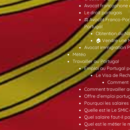
Avocat francophone en
Le droit portugais
⚖️ Avocat Franco-Por
Portugal
Obtention du NI
🏠 Vendre une M
Avocat immigration P
Météo
Travailler au Portugal
Emploi au Portugal 
Le Visa de Rech
Comment ob
Comment travailler au
Offre d’emploi portu
Pourquoi les salaires 
Quelle est le Le SMIC
Quel salaire faut-il p
Quel est le métier le