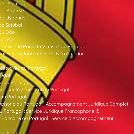
de l’Alentejo
de l’Algarve
 de Lisbonne
 de Setúbal
 du Dão
du Tejo
ouvrez le Pays du Vin Vert au Portugal
oles Incontournables de Beira Interior
ité civile au Portugal
tugal
e au Portugal
ce santé / médical au Portugal
 au Portugal
ncophone au Portugal : Accompagnement Juridique Complet
au Portugal : Service Juridique Francophone 📄
 Bancaire au Portugal : Service d’Accompagnement
 au Portugal