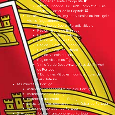
Voyager en Toute Tranquillité 🛡️
Alfama Lisbonne : Le Guide Complet du Plus
Ancien Quartier de la Capitale 🏛️
Routes des Vins – Les Régions Viticoles du Portugal :
Visites, Dégustations
La Vallée du Douro : Paradis viticole
Région viticole de Bairrada
Région Viticole de l’Alentejo
Région viticole de l’Algarve
Région Viticole de Lisbonne
Région Viticole de Setúbal
Région Viticole du Dão
Région viticole du Tejo
Vinho Verde Découvrez le Pays du Vin Vert
au Portugal
7 Domaines Viticoles Incontournables de
Beira Interior
Assurances au Portugal
Assurance responsabilité civile au Portugal
Assurance vie au Portugal
Assurance automobile au Portugal
Le système d’assurance santé / médical au Portugal
Assurance habitation au Portugal
⚖️ Avocat et Notaire Francophone au Portugal :