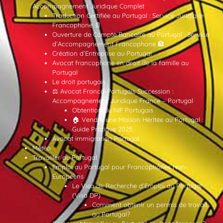
Accompagnement Juridique Complet
Traduction Certifiée au Portugal : Service Juridique
Francophone 📄
Ouverture de Compte Bancaire au Portugal : Service
d’Accompagnement Francophone 🏦
Création d’Entreprise au Portugal
Avocat francophone en droit de la famille au
Portugal
Le droit portugais
⚖️ Avocat Franco-Portugais Succession :
Accompagnement Juridique France – Portugal
Obtention du NIF Portugais
🏠 Vendre une Maison Héritée au Portugal :
Guide Pratique 2025
Avocat immigration Portugal
Météo
Travailler au Portugal
Emploi au Portugal pour Francophones Non-
Européens
Le Visa de Recherche d’Emploi au Portugal
(Visa DP)
Comment obtenir un permis de travail
au Portugal?