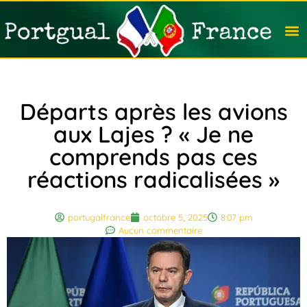
Travail
Nation
Avocat
Vivre
Immobi
Voyag
Départs après les avions
aux Lajes ? « Je ne
comprends pas ces
réactions radicalisées »
portugalfrance
octobre 5, 2025
8:07 pm
Aucun commentaire