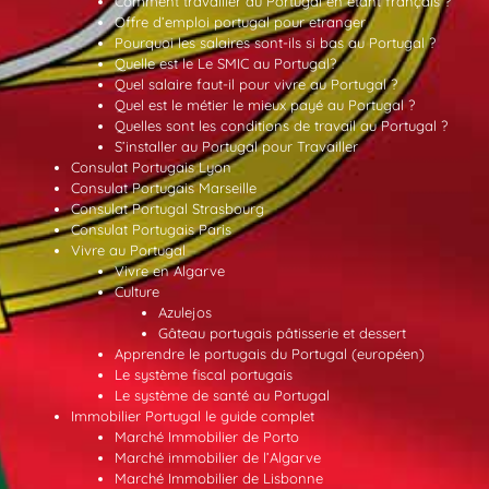
Comment travailler au Portugal en étant français ?
Offre d’emploi portugal pour etranger
Pourquoi les salaires sont-ils si bas au Portugal ?
Quelle est le Le SMIC au Portugal?
Quel salaire faut-il pour vivre au Portugal ?
Quel est le métier le mieux payé au Portugal ?
Quelles sont les conditions de travail au Portugal ?
S’installer au Portugal pour Travailler
Consulat Portugais Lyon
Consulat Portugais Marseille
Consulat Portugal Strasbourg
Consulat Portugais Paris
Vivre au Portugal
Vivre en Algarve
Culture
Azulejos
Gâteau portugais pâtisserie et dessert
Apprendre le portugais du Portugal (européen)
Le système fiscal portugais
Le système de santé au Portugal
Immobilier Portugal le guide complet
Marché Immobilier de Porto
Marché immobilier de l’Algarve
Marché Immobilier de Lisbonne