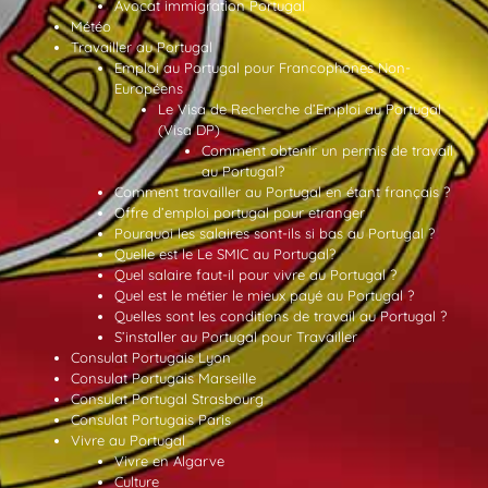
Avocat immigration Portugal
Météo
Travailler au Portugal
Emploi au Portugal pour Francophones Non-
Européens
Le Visa de Recherche d’Emploi au Portugal
(Visa DP)
Comment obtenir un permis de travail
au Portugal?
Comment travailler au Portugal en étant français ?
Offre d’emploi portugal pour etranger
Pourquoi les salaires sont-ils si bas au Portugal ?
Quelle est le Le SMIC au Portugal?
Quel salaire faut-il pour vivre au Portugal ?
Quel est le métier le mieux payé au Portugal ?
Quelles sont les conditions de travail au Portugal ?
S’installer au Portugal pour Travailler
Consulat Portugais Lyon
Consulat Portugais Marseille
Consulat Portugal Strasbourg
Consulat Portugais Paris
Vivre au Portugal
Vivre en Algarve
Culture