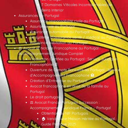
7 Domaines Viticoles Incontournables de
Beira Interior
Assurances au Portugal
Assurance responsabilité civile au Portugal
Assurance vie au Portugal
Assurance automobile au Portugal
Le système d’assurance santé / médical au Portugal
Assurance habitation au Portugal
⚖️ Avocat et Notaire Francophone au Portugal :
Accompagnement Juridique Complet
Traduction Certifiée au Portugal : Service Juridique
Francophone 📄
Ouverture de Compte Bancaire au Portugal : Service
d’Accompagnement Francophone 🏦
Création d’Entreprise au Portugal
Avocat francophone en droit de la famille au
Portugal
Le droit portugais
⚖️ Avocat Franco-Portugais Succession :
Accompagnement Juridique France – Portugal
Obtention du NIF Portugais
🏠 Vendre une Maison Héritée au Portugal :
Guide Pratique 2025