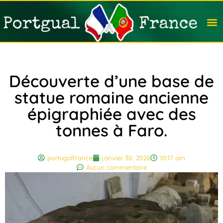
Travail
Nation
Avocat
Vivre
Immobi
Voyag
Découverte d’une base de
statue romaine ancienne
épigraphiée avec des
tonnes à Faro.
portugalfrance
janvier 30, 2026
10:17 am
Aucun commentaire