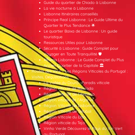
Guide du quartier de Chiado à Lisbonne
La vie nocturne à Lisbonne
Lisbonne Itinéraires conseillés
Príncipe Real Lisbonne : Le Guide Ultime du
Quartier le Plus Tendance 🌟
Le quartier Baixa de Lisbonne : Un guide
touristique
Ressources Utiles pour Lisbonne
Sécurité à Lisbonne : Guide Complet pour
Voyager en Toute Tranquillité 🛡️
Alfama Lisbonne : Le Guide Complet du Plus
Ancien Quartier de la Capitale 🏛️
Routes des Vins – Les Régions Viticoles du Portugal :
Visites, Dégustations
La Vallée du Douro : Paradis viticole
Région viticole de Bairrada
Région Viticole de l’Alentejo
Région viticole de l’Algarve
Région Viticole de Lisbonne
Région Viticole de Setúbal
Région Viticole du Dão
Région viticole du Tejo
Vinho Verde Découvrez le Pays du Vin Vert
au Portugal