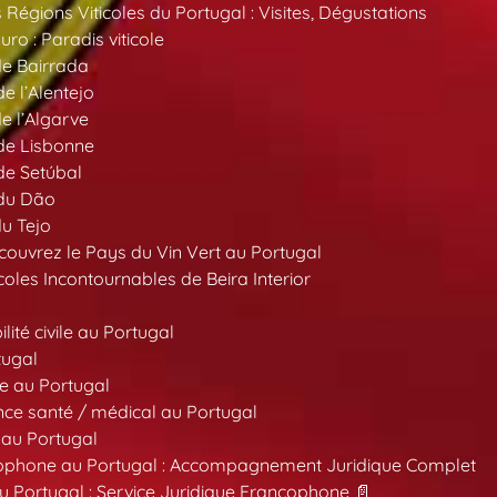
 Régions Viticoles du Portugal : Visites, Dégustations
ro : Paradis viticole
de Bairrada
de l’Alentejo
de l’Algarve
 de Lisbonne
 de Setúbal
 du Dão
du Tejo
ouvrez le Pays du Vin Vert au Portugal
oles Incontournables de Beira Interior
ité civile au Portugal
tugal
e au Portugal
ce santé / médical au Portugal
 au Portugal
ncophone au Portugal : Accompagnement Juridique Complet
au Portugal : Service Juridique Francophone 📄