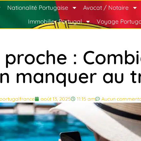
Nationalité Portugaise
Avocat / Notaire
Immobilier Portugal
Voyage Portuga
 proche : Combi
n manquer au tr
portugalfrance
août 13, 2025
11:15 am
Aucun commenta