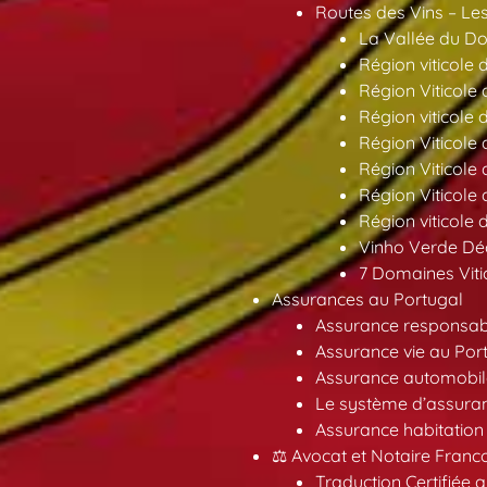
Routes des Vins – Les
La Vallée du Dou
Région viticole 
Région Viticole 
Région viticole 
Région Viticole
Région Viticole
Région Viticole
Région viticole 
Vinho Verde Déc
7 Domaines Vitic
Assurances au Portugal
Assurance responsabil
Assurance vie au Por
Assurance automobil
Le système d’assuran
Assurance habitation
⚖️ Avocat et Notaire Fra
Traduction Certifiée 