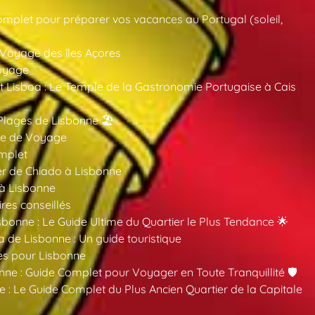
mplet pour préparer vos vacances au Portugal (soleil,
 Voyage des îles Açores
oyage
 Lisboa : Le Temple de la Gastronomie Portugaise à Cais
Plages de Lisbonne 🏖️
ide de Voyage
mplet
er de Chiado à Lisbonne
 à Lisbonne
ires conseillés
sbonne : Le Guide Ultime du Quartier le Plus Tendance 🌟
a de Lisbonne : Un guide touristique
es pour Lisbonne
nne : Guide Complet pour Voyager en Toute Tranquillité 🛡️
 : Le Guide Complet du Plus Ancien Quartier de la Capitale