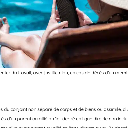
senter du travail, avec justification, en cas de décès d’un memb
ès du conjoint non séparé de corps et de biens ou assimilé, d’
cès d’un parent ou allié au 1er degré en ligne directe non incl
écès d’un autre parent ou allié en ligne directe ou au 2e degré 