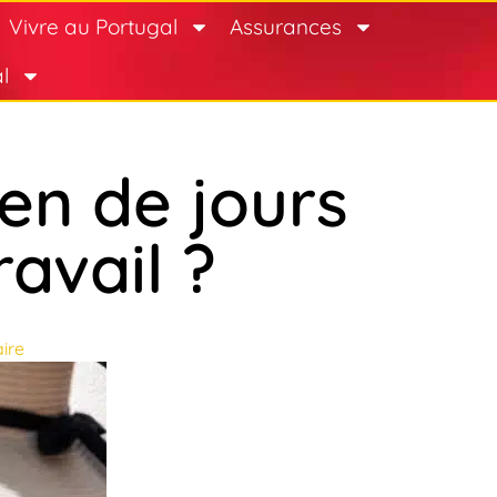
Vivre au Portugal
Assurances
l
en de jours
avail ?
ire