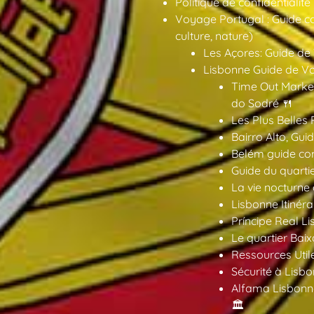
Politique de confidentialité
Voyage Portugal : Guide co
culture, nature)
Les Açores: Guide de
Lisbonne Guide de V
Time Out Market
do Sodré 🍴
Les Plus Belles 
Bairro Alto, Gu
Belém guide co
Guide du quarti
La vie nocturne
Lisbonne Itinéra
Príncipe Real Li
Le quartier Baix
Ressources Util
Sécurité à Lisbo
Alfama Lisbonne
🏛️