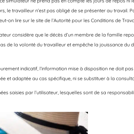
, ce simulateur ne prend pas en compte les jours de repos ni le
rs, le travailleur n’est pas obligé de se présenter au travail. 
on lire sur le site de l’Autorité pour les Conditions de Travai
mulateur considère que le décès d’un membre de la famille rep
de la volonté du travailleur et empêche la jouissance du dro
purement indicatif, l’information mise à disposition ne doit p
iée et adaptée au cas spécifique, ni se substituer à la consult
s saisies par l’utilisateur, lesquelles sont de sa responsabilité