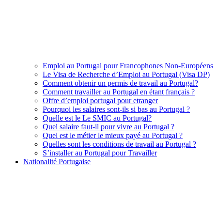
Emploi au Portugal pour Francophones Non-Européens
Le Visa de Recherche d’Emploi au Portugal (Visa DP)
Comment obtenir un permis de travail au Portugal?
Comment travailler au Portugal en étant français ?
Offre d’emploi portugal pour etranger
Pourquoi les salaires sont-ils si bas au Portugal ?
Quelle est le Le SMIC au Portugal?
Quel salaire faut-il pour vivre au Portugal ?
Quel est le métier le mieux payé au Portugal ?
Quelles sont les conditions de travail au Portugal ?
S’installer au Portugal pour Travailler
Nationalité Portugaise