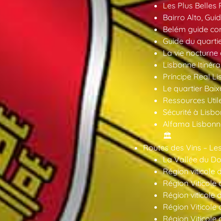
Les Plus Belles 
Bairro Alto, Gu
Belém guide co
Guide du quarti
La vie nocturne
Lisbonne Itinéra
Príncipe Real Li
Le quartier Baix
Ressources Util
Sécurité à Lisbo
Alfama Lisbonne
🏛️
Routes des Vins – Les
La Vallée du Dou
Région viticole 
Région Viticole 
Région viticole 
Région Viticole
Région Viticole