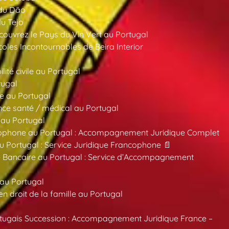
 du Dão
du Tejo
ouvrez le Pays du Vin Vert au Portugal
oles Incontournables de Beira Interior
ité civile au Portugal
tugal
e au Portugal
ce santé / médical au Portugal
 au Portugal
ncophone au Portugal : Accompagnement Juridique Complet
au Portugal : Service Juridique Francophone 📄
 Bancaire au Portugal : Service d’Accompagnement
 au Portugal
 droit de la famille au Portugal
tugais Succession : Accompagnement Juridique France –