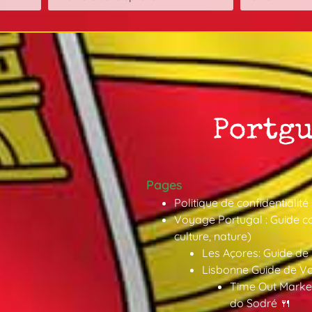
Pages
Politique de confidentialité
Voyage Portugal : Guide co
culture, nature)
Les Açores: Guide de
Lisbonne Guide de V
Time Out Market
do Sodré 🍴