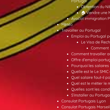
Portugal
Obtention du NI
🏠 Vendre une M
Avocat immigration P
Météo
Travailler au Portugal
Emploi au Portugal 
Le Visa de Rech
Comment ob
Comment travailler au
Offre d’emploi portu
Pourquoi les salaires 
Quelle est le Le SMIC
Quel salaire faut-il p
Quel est le métier le
Quelles sont les condi
S’installer au Portuga
Consulat Portugais Lyon
Consulat Portugais Marseil