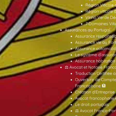
Région Viticole
Région viticole 
Vinho Verde Déc
7 Domaines Vitic
Assurances au Portugal
Assurance responsabil
Assurance vie au Por
Assurance automobil
Le système d’assuran
Assurance habitation
⚖️ Avocat et Notaire Fra
Traduction Certifiée 
Ouverture de Compte
Francophone 🏦
Création d’Entreprise
Avocat francophone en
Le droit portugais
⚖️ Avocat Franco-Por