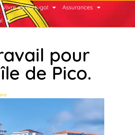
Vivre au Portugal
Assurances
l
ravail pour
île de Pico.
ire