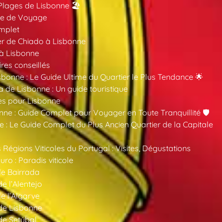
Plages de Lisbonne 🏖️
ide de Voyage
mplet
er de Chiado à Lisbonne
 à Lisbonne
ires conseillés
sbonne : Le Guide Ultime du Quartier le Plus Tendance 🌟
a de Lisbonne : Un guide touristique
es pour Lisbonne
nne : Guide Complet pour Voyager en Toute Tranquillité 🛡️
 : Le Guide Complet du Plus Ancien Quartier de la Capitale
 Régions Viticoles du Portugal : Visites, Dégustations
ro : Paradis viticole
de Bairrada
de l’Alentejo
de l’Algarve
 de Lisbonne
 de Setúbal