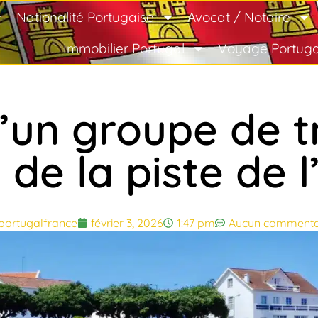
Nationalité Portugaise
Avocat / Notaire
Immobilier Portugal
Voyage Portuga
’un groupe de t
 de la piste de l’
portugalfrance
février 3, 2026
1:47 pm
Aucun commenta