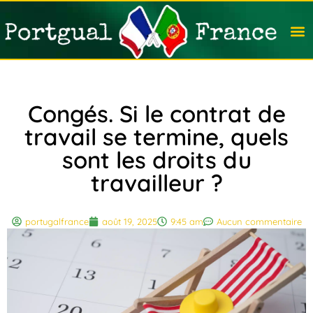
Travail
Nation
Avocat
Vivre
Immobi
Voyag
Congés. Si le contrat de
travail se termine, quels
sont les droits du
travailleur ?
portugalfrance
août 19, 2025
9:45 am
Aucun commentaire