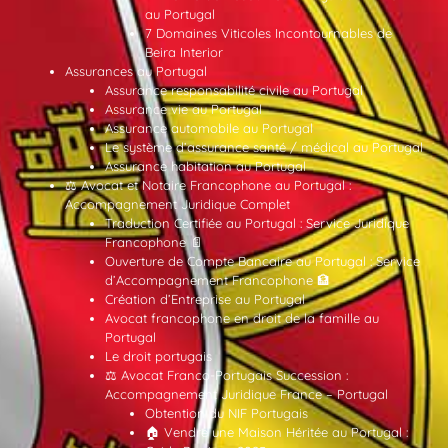
au Portugal
7 Domaines Viticoles Incontournables de
Beira Interior
Assurances au Portugal
Assurance responsabilité civile au Portugal
Assurance vie au Portugal
Assurance automobile au Portugal
Le système d’assurance santé / médical au Portugal
Assurance habitation au Portugal
⚖️ Avocat et Notaire Francophone au Portugal :
Accompagnement Juridique Complet
Traduction Certifiée au Portugal : Service Juridique
Francophone 📄
Ouverture de Compte Bancaire au Portugal : Service
d’Accompagnement Francophone 🏦
Création d’Entreprise au Portugal
Avocat francophone en droit de la famille au
Portugal
Le droit portugais
⚖️ Avocat Franco-Portugais Succession :
Accompagnement Juridique France – Portugal
Obtention du NIF Portugais
🏠 Vendre une Maison Héritée au Portugal :