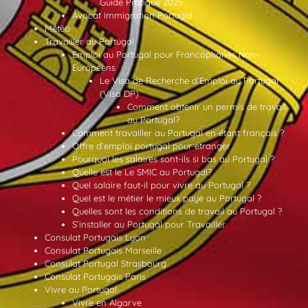
Guide Pratique 2025
Avocat immigration Portugal
Météo
Travailler au Portugal
Emploi au Portugal pour Francophones Non-
Européens
Le Visa de Recherche d’Emploi au Portugal
(Visa DP)
Comment obtenir un permis de travail
au Portugal?
Comment travailler au Portugal en étant français ?
Offre d’emploi portugal pour etranger
Pourquoi les salaires sont-ils si bas au Portugal ?
Quelle est le Le SMIC au Portugal?
Quel salaire faut-il pour vivre au Portugal ?
Quel est le métier le mieux payé au Portugal ?
Quelles sont les conditions de travail au Portugal ?
S’installer au Portugal pour Travailler
Consulat Portugais Lyon
Consulat Portugais Marseille
Consulat Portugal Strasbourg
Consulat Portugais Paris
Vivre au Portugal
Vivre en Algarve