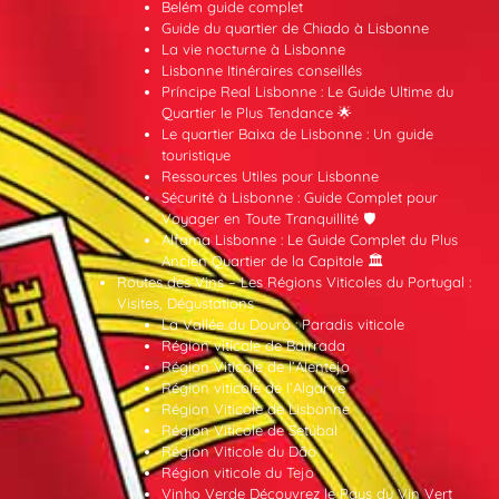
Belém guide complet
Guide du quartier de Chiado à Lisbonne
La vie nocturne à Lisbonne
Lisbonne Itinéraires conseillés
Príncipe Real Lisbonne : Le Guide Ultime du
Quartier le Plus Tendance 🌟
Le quartier Baixa de Lisbonne : Un guide
touristique
Ressources Utiles pour Lisbonne
Sécurité à Lisbonne : Guide Complet pour
Voyager en Toute Tranquillité 🛡️
Alfama Lisbonne : Le Guide Complet du Plus
Ancien Quartier de la Capitale 🏛️
Routes des Vins – Les Régions Viticoles du Portugal :
Visites, Dégustations
La Vallée du Douro : Paradis viticole
Région viticole de Bairrada
Région Viticole de l’Alentejo
Région viticole de l’Algarve
Région Viticole de Lisbonne
Région Viticole de Setúbal
Région Viticole du Dão
Région viticole du Tejo
Vinho Verde Découvrez le Pays du Vin Vert