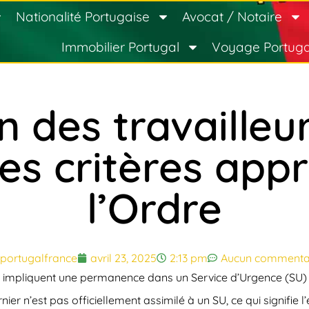
Nationalité Portugaise
Avocat / Notaire
Immobilier Portugal
Voyage Portuga
 des travailleur
les critères app
l’Ordre
portugalfrance
avril 23, 2025
2:13 pm
Aucun commenta
s) impliquent une permanence dans un Service d’Urgence (SU)
rnier n’est pas officiellement assimilé à un SU, ce qui signif