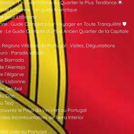
sbonne : Le Guide Ultime du Quartier le Plus Tendance 🌟
a de Lisbonne : Un guide touristique
es pour Lisbonne
nne : Guide Complet pour Voyager en Toute Tranquillité 🛡️
 : Le Guide Complet du Plus Ancien Quartier de la Capitale
 Régions Viticoles du Portugal : Visites, Dégustations
ro : Paradis viticole
de Bairrada
de l’Alentejo
de l’Algarve
 de Lisbonne
 de Setúbal
 du Dão
du Tejo
ouvrez le Pays du Vin Vert au Portugal
oles Incontournables de Beira Interior
ité civile au Portugal