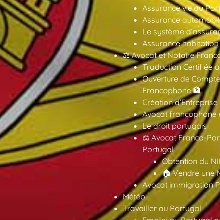
Assurance vie au Por
Assurance automobil
Le système d’assuran
Assurance habitation
⚖️ Avocat et Notaire Fra
Traduction Certifiée 
Ouverture de Compte
Francophone 🏦
Création d’Entreprise
Avocat francophone en
Le droit portugais
⚖️ Avocat Franco-Por
Portugal
Obtention du NI
🏠 Vendre une M
Avocat immigration P
Météo
Travailler au Portugal
Emploi au Portugal 