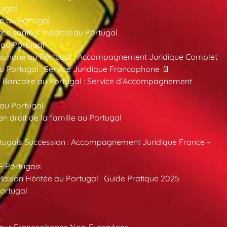
tugal
e au Portugal
ce santé / médical au Portugal
 au Portugal
ncophone au Portugal : Accompagnement Juridique Complet
au Portugal : Service Juridique Francophone 📄
 Bancaire au Portugal : Service d’Accompagnement
 au Portugal
 droit de la famille au Portugal
tugais Succession : Accompagnement Juridique France –
F Portugais
aison Héritée au Portugal : Guide Pratique 2025
ortugal
pour Francophones Non-Européens