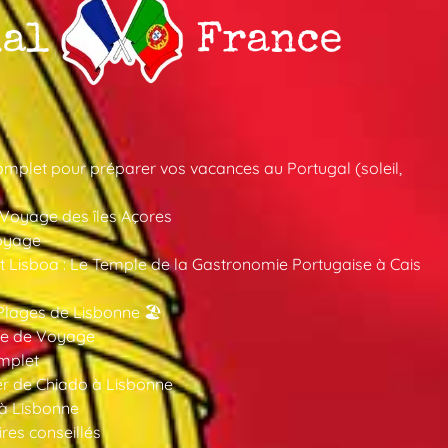
mplet pour préparer vos vacances au Portugal (soleil,
 Voyage des îles Açores
oyage
 Lisboa : Le Temple de la Gastronomie Portugaise à Cais
Plages de Lisbonne 🏖️
ide de Voyage
mplet
er de Chiado à Lisbonne
 à Lisbonne
ires conseillés