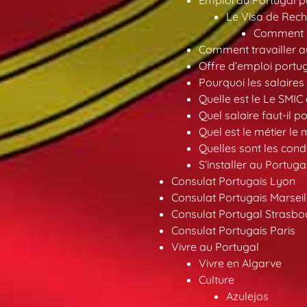
Le Visa de Rech
Comment ob
Comment travailler au
Offre d’emploi portu
Pourquoi les salaires 
Quelle est le Le SMIC
Quel salaire faut-il p
Quel est le métier le
Quelles sont les condi
S’installer au Portuga
Consulat Portugais Lyon
Consulat Portugais Marseil
Consulat Portugal Strasbo
Consulat Portugais Paris
Vivre au Portugal
Vivre en Algarve
Culture
Azulejos