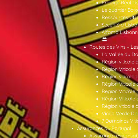
Príncipe Real Li
Le quartier Baix
Ressources Util
Sécurité à Lisbo
Alfama Lisbonne
🏛️
Routes des Vins – Les
La Vallée du Dou
Région viticole 
Région Viticole 
Région viticole 
Région Viticole
Région Viticole
Région Viticole
Région viticole 
Vinho Verde Déc
7 Domaines Vitic
Assurances au Portugal
Assurance responsabil