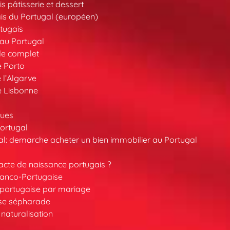
s pâtisserie et dessert
is du Portugal (européen)
tugais
au Portugal
de complet
e Porto
 l’Algarve
e Lisbonne
ques
ortugal
l: demarche acheter un bien immobilier au Portugal
cte de naissance portugais ?
ranco-Portugaise
é portugaise par mariage
ise sépharade
 naturalisation