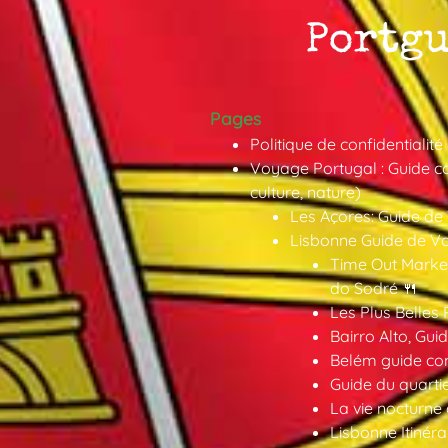
Pages
Politique de confidentialité
Voyage Portugal : Guide co
culture, nature)
Les Açores: Guide de
Lisbonne Guide de V
Time Out Market
do Sodré 🍴
Les Plus Belles 
Bairro Alto, Gu
Belém guide co
Guide du quarti
La vie nocturne
Lisbonne Itinéra