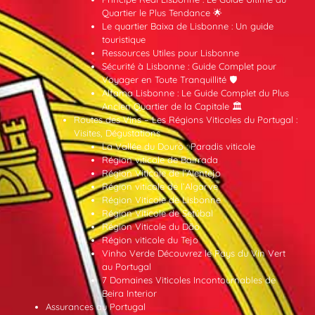
Quartier le Plus Tendance 🌟
Le quartier Baixa de Lisbonne : Un guide
touristique
Ressources Utiles pour Lisbonne
Sécurité à Lisbonne : Guide Complet pour
Voyager en Toute Tranquillité 🛡️
Alfama Lisbonne : Le Guide Complet du Plus
Ancien Quartier de la Capitale 🏛️
Routes des Vins – Les Régions Viticoles du Portugal :
Visites, Dégustations
La Vallée du Douro : Paradis viticole
Région viticole de Bairrada
Région Viticole de l’Alentejo
Région viticole de l’Algarve
Région Viticole de Lisbonne
Région Viticole de Setúbal
Région Viticole du Dão
Région viticole du Tejo
Vinho Verde Découvrez le Pays du Vin Vert
au Portugal
7 Domaines Viticoles Incontournables de
Beira Interior
Assurances au Portugal