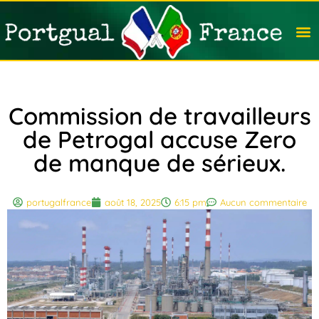
Travail
Nation
Avocat
Vivre
Immobi
Voyag
Commission de travailleurs
de Petrogal accuse Zero
de manque de sérieux.
portugalfrance
août 18, 2025
6:15 pm
Aucun commentaire