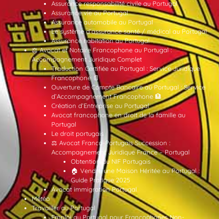
Assurance responsabilité civile au Portugal
Assurance vie au Portugal
Assurance automobile au Portugal
Le système d’assurance santé / médical au Portugal
Assurance habitation au Portugal
⚖️ Avocat et Notaire Francophone au Portugal :
Accompagnement Juridique Complet
Traduction Certifiée au Portugal : Service Juridique
Francophone 📄
Ouverture de Compte Bancaire au Portugal : Service
d’Accompagnement Francophone 🏦
Création d’Entreprise au Portugal
Avocat francophone en droit de la famille au
Portugal
Le droit portugais
⚖️ Avocat Franco-Portugais Succession :
Accompagnement Juridique France – Portugal
Obtention du NIF Portugais
🏠 Vendre une Maison Héritée au Portugal :
Guide Pratique 2025
Avocat immigration Portugal
Météo
Travailler au Portugal
Emploi au Portugal pour Francophones Non-