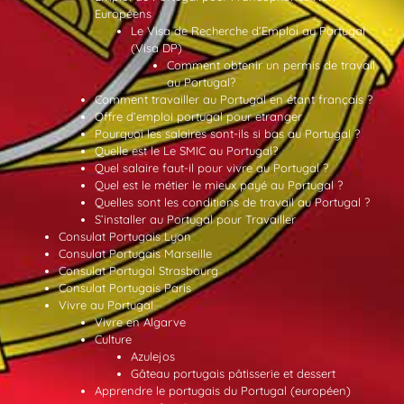
Européens
Le Visa de Recherche d’Emploi au Portugal
(Visa DP)
Comment obtenir un permis de travail
au Portugal?
Comment travailler au Portugal en étant français ?
Offre d’emploi portugal pour etranger
Pourquoi les salaires sont-ils si bas au Portugal ?
Quelle est le Le SMIC au Portugal?
Quel salaire faut-il pour vivre au Portugal ?
Quel est le métier le mieux payé au Portugal ?
Quelles sont les conditions de travail au Portugal ?
S’installer au Portugal pour Travailler
Consulat Portugais Lyon
Consulat Portugais Marseille
Consulat Portugal Strasbourg
Consulat Portugais Paris
Vivre au Portugal
Vivre en Algarve
Culture
Azulejos
Gâteau portugais pâtisserie et dessert
Apprendre le portugais du Portugal (européen)