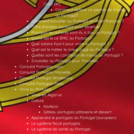
(Visa DP)
Comment obtenir un permis de travail
au Portugal?
Comment travailler au Portugal en étant français ?
Offre d’emploi portugal pour etranger
Pourquoi les salaires sont-ils si bas au Portugal ?
Quelle est le Le SMIC au Portugal?
Quel salaire faut-il pour vivre au Portugal ?
Quel est le métier le mieux payé au Portugal ?
Quelles sont les conditions de travail au Portugal ?
S’installer au Portugal pour Travailler
Consulat Portugais Lyon
Consulat Portugais Marseille
Consulat Portugal Strasbourg
Consulat Portugais Paris
Vivre au Portugal
Vivre en Algarve
Culture
Azulejos
Gâteau portugais pâtisserie et dessert
Apprendre le portugais du Portugal (européen)
Le système fiscal portugais
Le système de santé au Portugal