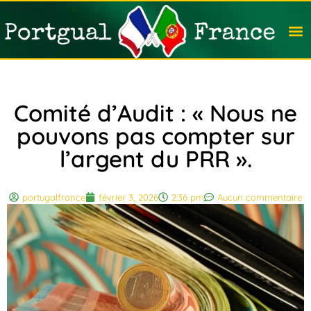
Travail
Nation
Avocat
Vivre
Immobi
Voyag
Comité d’Audit : « Nous ne
pouvons pas compter sur
l’argent du PRR ».
portugalfrance
février 3, 2026
2:36 pm
Aucun commentaire