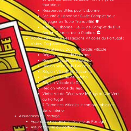
touristique
Ressources Utiles pour Lisbonne
Sécurité à Lisbonne : Guide Complet pour
Voyager en Toute Tranquillité 🛡️
Alfama Lisbonne : Le Guide Complet du Plus
Ancien Quartier de la Capitale 🏛️
Routes des Vins – Les Régions Viticoles du Portugal :
Visites, Dégustations
La Vallée du Douro : Paradis viticole
Région viticole de Bairrada
Région Viticole de l’Alentejo
Région viticole de l’Algarve
Région Viticole de Lisbonne
Région Viticole de Setúbal
Région Viticole du Dão
Région viticole du Tejo
Vinho Verde Découvrez le Pays du Vin Vert
au Portugal
7 Domaines Viticoles Incontournables de
Beira Interior
Assurances au Portugal
Assurance responsabilité civile au Portugal
Assurance vie au Portugal