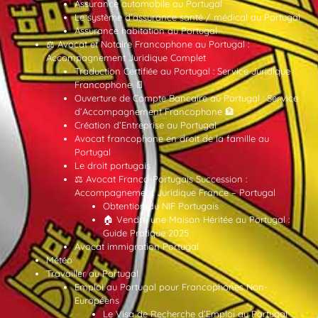
Assurance automobile au Portugal
Le système d’assurance santé / médical au Portugal
Assurance habitation au Portugal
⚖️ Avocat et Notaire Francophone au Portugal :
Accompagnement Juridique Complet
Traduction Certifiée au Portugal : Service Juridique
Francophone 📄
Ouverture de Compte Bancaire au Portugal : Service
d’Accompagnement Francophone 🏦
Création d’Entreprise au Portugal
Avocat francophone en droit de la famille au
Portugal
Le droit portugais
⚖️ Avocat Franco-Portugais Succession :
Accompagnement Juridique France – Portugal
Obtention du NIF Portugais
🏠 Vendre une Maison Héritée au Portugal :
Guide Pratique 2025
Avocat immigration Portugal
Météo
Travailler au Portugal
Emploi au Portugal pour Francophones Non-
Européens
Le Visa de Recherche d’Emploi au Portugal