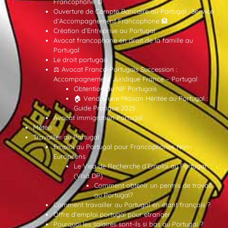
Francophone 📄
Ouverture de Compte Bancaire au Portugal : Service
d’Accompagnement Francophone 🏦
Création d’Entreprise au Portugal
Avocat francophone en droit de la famille au
Portugal
Le droit portugais
⚖️ Avocat Franco-Portugais Succession :
Accompagnement Juridique France – Portugal
Obtention du NIF Portugais
🏠 Vendre une Maison Héritée au Portugal :
Guide Pratique 2025
Avocat immigration Portugal
Météo
Travailler au Portugal
Emploi au Portugal pour Francophones Non-
Européens
Le Visa de Recherche d’Emploi au Portugal
(Visa DP)
Comment obtenir un permis de travail
au Portugal?
Comment travailler au Portugal en étant français ?
Offre d’emploi portugal pour etranger
Pourquoi les salaires sont-ils si bas au Portugal ?