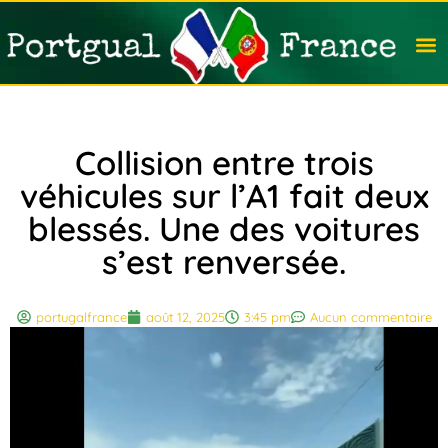
Travail
Nation
Avocat
Vivre
Immobi
Voyag
Collision entre trois
véhicules sur l’A1 fait deux
blessés. Une des voitures
s’est renversée.
portugalfrance
août 12, 2025
3:45 pm
Aucun commentaire