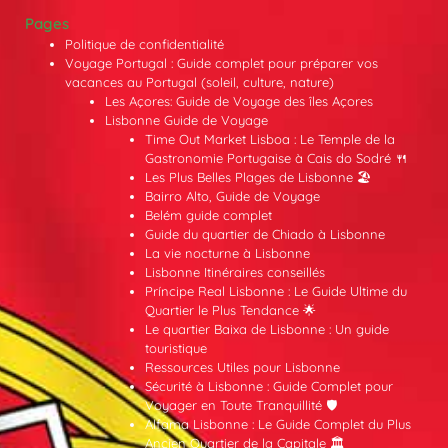
Pages
Politique de confidentialité
Voyage Portugal : Guide complet pour préparer vos
vacances au Portugal (soleil, culture, nature)
Les Açores: Guide de Voyage des îles Açores
Lisbonne Guide de Voyage
Time Out Market Lisboa : Le Temple de la
Gastronomie Portugaise à Cais do Sodré 🍴
Les Plus Belles Plages de Lisbonne 🏖️
Bairro Alto, Guide de Voyage
Belém guide complet
Guide du quartier de Chiado à Lisbonne
La vie nocturne à Lisbonne
Lisbonne Itinéraires conseillés
Príncipe Real Lisbonne : Le Guide Ultime du
Quartier le Plus Tendance 🌟
Le quartier Baixa de Lisbonne : Un guide
touristique
Ressources Utiles pour Lisbonne
Sécurité à Lisbonne : Guide Complet pour
Voyager en Toute Tranquillité 🛡️
Alfama Lisbonne : Le Guide Complet du Plus
Ancien Quartier de la Capitale 🏛️