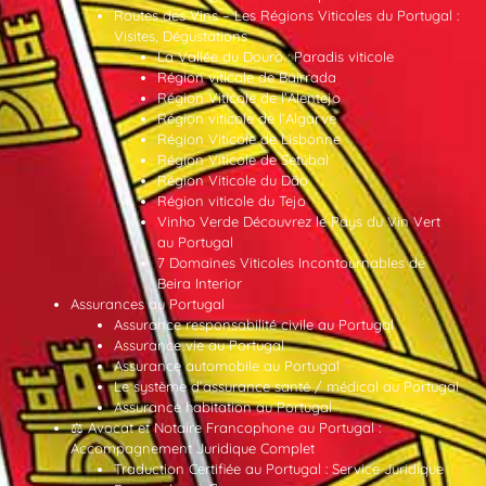
Routes des Vins – Les Régions Viticoles du Portugal :
Visites, Dégustations
La Vallée du Douro : Paradis viticole
Région viticole de Bairrada
Région Viticole de l’Alentejo
Région viticole de l’Algarve
Région Viticole de Lisbonne
Région Viticole de Setúbal
Région Viticole du Dão
Région viticole du Tejo
Vinho Verde Découvrez le Pays du Vin Vert
au Portugal
7 Domaines Viticoles Incontournables de
Beira Interior
Assurances au Portugal
Assurance responsabilité civile au Portugal
Assurance vie au Portugal
Assurance automobile au Portugal
Le système d’assurance santé / médical au Portugal
Assurance habitation au Portugal
⚖️ Avocat et Notaire Francophone au Portugal :
Accompagnement Juridique Complet
Traduction Certifiée au Portugal : Service Juridique