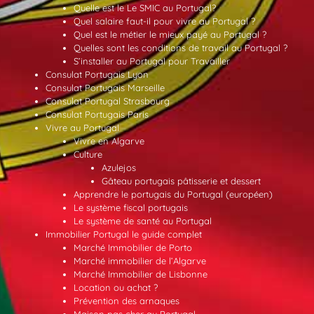
Quelle est le Le SMIC au Portugal?
Quel salaire faut-il pour vivre au Portugal ?
Quel est le métier le mieux payé au Portugal ?
Quelles sont les conditions de travail au Portugal ?
S’installer au Portugal pour Travailler
Consulat Portugais Lyon
Consulat Portugais Marseille
Consulat Portugal Strasbourg
Consulat Portugais Paris
Vivre au Portugal
Vivre en Algarve
Culture
Azulejos
Gâteau portugais pâtisserie et dessert
Apprendre le portugais du Portugal (européen)
Le système fiscal portugais
Le système de santé au Portugal
Immobilier Portugal le guide complet
Marché Immobilier de Porto
Marché immobilier de l’Algarve
Marché Immobilier de Lisbonne
Location ou achat ?
Prévention des arnaques
Maison pas cher au Portugal