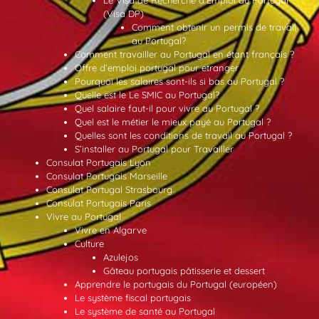
Le Visa de Recherche d’Emploi au Portugal
(Visa DP)
Comment obtenir un permis de travail
au Portugal?
Comment travailler au Portugal en étant français ?
Offre d’emploi portugal pour etranger
Pourquoi les salaires sont-ils si bas au Portugal ?
Quelle est le Le SMIC au Portugal?
Quel salaire faut-il pour vivre au Portugal ?
Quel est le métier le mieux payé au Portugal ?
Quelles sont les conditions de travail au Portugal ?
S’installer au Portugal pour Travailler
Consulat Portugais Lyon
Consulat Portugais Marseille
Consulat Portugal Strasbourg
Consulat Portugais Paris
Vivre au Portugal
Vivre en Algarve
Culture
Azulejos
Gâteau portugais pâtisserie et dessert
Apprendre le portugais du Portugal (européen)
Le système fiscal portugais
Le système de santé au Portugal