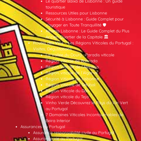
Le quartier Baixa de Lisbonne : Un guide
touristique
Ressources Utiles pour Lisbonne
Sécurité à Lisbonne : Guide Complet pour
Voyager en Toute Tranquillité 🛡️
Alfama Lisbonne : Le Guide Complet du Plus
Ancien Quartier de la Capitale 🏛️
Routes des Vins – Les Régions Viticoles du Portugal :
Visites, Dégustations
La Vallée du Douro : Paradis viticole
Région viticole de Bairrada
Région Viticole de l’Alentejo
Région viticole de l’Algarve
Région Viticole de Lisbonne
Région Viticole de Setúbal
Région Viticole du Dão
Région viticole du Tejo
Vinho Verde Découvrez le Pays du Vin Vert
au Portugal
7 Domaines Viticoles Incontournables de
Beira Interior
Assurances au Portugal
Assurance responsabilité civile au Portugal
Assurance vie au Portugal