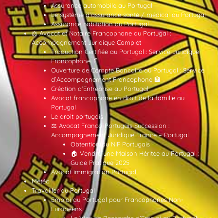
Assurance automobile au Portugal
Le système d’assurance santé / médical au Portugal
Assurance habitation au Portugal
⚖️ Avocat et Notaire Francophone au Portugal :
Accompagnement Juridique Complet
Traduction Certifiée au Portugal : Service Juridique
Francophone 📄
Ouverture de Compte Bancaire au Portugal : Service
d’Accompagnement Francophone 🏦
Création d’Entreprise au Portugal
Avocat francophone en droit de la famille au
Portugal
Le droit portugais
⚖️ Avocat Franco-Portugais Succession :
Accompagnement Juridique France – Portugal
Obtention du NIF Portugais
🏠 Vendre une Maison Héritée au Portugal :
Guide Pratique 2025
Avocat immigration Portugal
Météo
Travailler au Portugal
Emploi au Portugal pour Francophones Non-
Européens