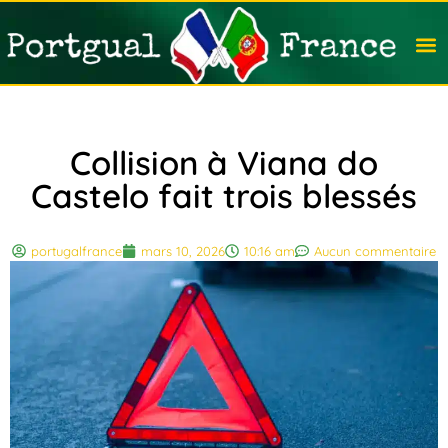
Travail
Nation
Avocat
Vivre
Immobi
Voyag
Collision à Viana do
Castelo fait trois blessés
portugalfrance
mars 10, 2026
10:16 am
Aucun commentaire