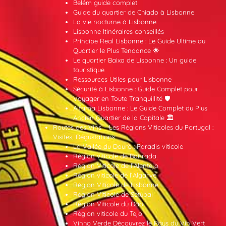
Belém guide complet
Guide du quartier de Chiado à Lisbonne
La vie nocturne à Lisbonne
Lisbonne Itinéraires conseillés
Príncipe Real Lisbonne : Le Guide Ultime du
Quartier le Plus Tendance 🌟
Le quartier Baixa de Lisbonne : Un guide
touristique
Ressources Utiles pour Lisbonne
Sécurité à Lisbonne : Guide Complet pour
Voyager en Toute Tranquillité 🛡️
Alfama Lisbonne : Le Guide Complet du Plus
Ancien Quartier de la Capitale 🏛️
Routes des Vins – Les Régions Viticoles du Portugal :
Visites, Dégustations
La Vallée du Douro : Paradis viticole
Région viticole de Bairrada
Région Viticole de l’Alentejo
Région viticole de l’Algarve
Région Viticole de Lisbonne
Région Viticole de Setúbal
Région Viticole du Dão
Région viticole du Tejo
Vinho Verde Découvrez le Pays du Vin Vert