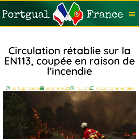
Travail
Nation
Avocat
Vivre
Immobi
Voyag
Circulation rétablie sur la
EN113, coupée en raison de
l’incendie
portugalfrance
août 19, 2025
1:55 am
Aucun commentaire