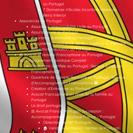
au Portugal
7 Domaines Viticoles Incontournables de
Beira Interior
Assurances au Portugal
Assurance responsabilité civile au Portugal
Assurance vie au Portugal
Assurance automobile au Portugal
Le système d’assurance santé / médical au Portugal
Assurance habitation au Portugal
⚖️ Avocat et Notaire Francophone au Portugal :
Accompagnement Juridique Complet
Traduction Certifiée au Portugal : Service Juridique
Francophone 📄
Ouverture de Compte Bancaire au Portugal : Service
d’Accompagnement Francophone 🏦
Création d’Entreprise au Portugal
Avocat francophone en droit de la famille au
Portugal
Le droit portugais
⚖️ Avocat Franco-Portugais Succession :
Accompagnement Juridique France – Portugal
Obtention du NIF Portugais
🏠 Vendre une Maison Héritée au Portugal :