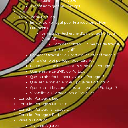
Guide Pratique 2025
Avocat immigration Portugal
Météo
Travailler au Portugal
Emploi au Portugal pour Francophones Non-
Européens
Le Visa de Recherche d’Emploi au Portugal
(Visa DP)
Comment obtenir un permis de travail
au Portugal?
Comment travailler au Portugal en étant français ?
Offre d’emploi portugal pour etranger
Pourquoi les salaires sont-ils si bas au Portugal ?
Quelle est le Le SMIC au Portugal?
Quel salaire faut-il pour vivre au Portugal ?
Quel est le métier le mieux payé au Portugal ?
Quelles sont les conditions de travail au Portugal ?
S’installer au Portugal pour Travailler
Consulat Portugais Lyon
Consulat Portugais Marseille
Consulat Portugal Strasbourg
Consulat Portugais Paris
Vivre au Portugal
Vivre en Algarve