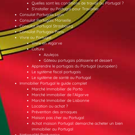
Quelles sont les conditions de travail au Portugal ?
S’installer au Portugal pour Travailler
Consulat Portugais Lyon
Consulat Portugais Marseille
Consulat Portugal Strasbourg
Consulat Portugais Paris
Vivre au Portugal
Vivre en Algarve
Culture
Azulejos
Gâteau portugais pâtisserie et dessert
Apprendre le portugais du Portugal (européen)
Le système fiscal portugais
Le système de santé au Portugal
Immobilier Portugal le guide complet
Marché Immobilier de Porto
Marché immobilier de l’Algarve
Marché Immobilier de Lisbonne
Location ou achat ?
Prévention des arnaques
Maison pas cher au Portugal
Achat maison Portugal: demarche acheter un bien
immobilier au Portugal
Nationalité Portugaise