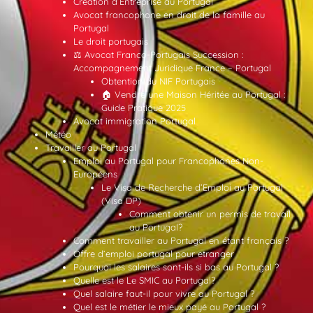
Création d’Entreprise au Portugal
Avocat francophone en droit de la famille au
Portugal
Le droit portugais
⚖️ Avocat Franco-Portugais Succession :
Accompagnement Juridique France – Portugal
Obtention du NIF Portugais
🏠 Vendre une Maison Héritée au Portugal :
Guide Pratique 2025
Avocat immigration Portugal
Météo
Travailler au Portugal
Emploi au Portugal pour Francophones Non-
Européens
Le Visa de Recherche d’Emploi au Portugal
(Visa DP)
Comment obtenir un permis de travail
au Portugal?
Comment travailler au Portugal en étant français ?
Offre d’emploi portugal pour etranger
Pourquoi les salaires sont-ils si bas au Portugal ?
Quelle est le Le SMIC au Portugal?
Quel salaire faut-il pour vivre au Portugal ?
Quel est le métier le mieux payé au Portugal ?