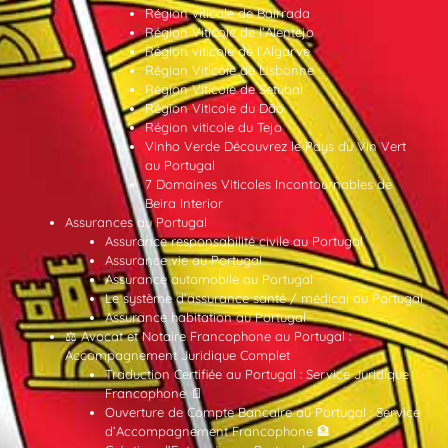
Région viticole de Bairrada
Région Viticole de l’Alentejo
Région viticole de l’Algarve
Région Viticole de Lisbonne
Région Viticole de Setúbal
Région Viticole du Dão
Région viticole du Tejo
Vinho Verde Découvrez le Pays du Vin Vert
au Portugal
7 Domaines Viticoles Incontournables de
Beira Interior
Assurances au Portugal
Assurance responsabilité civile au Portugal
Assurance vie au Portugal
Assurance automobile au Portugal
Le système d’assurance santé / médical au Portugal
Assurance habitation au Portugal
⚖️ Avocat et Notaire Francophone au Portugal :
Accompagnement Juridique Complet
Traduction Certifiée au Portugal : Service Juridique
Francophone 📄
Ouverture de Compte Bancaire au Portugal : Service
d’Accompagnement Francophone 🏦