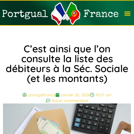
Travail
Nation
Avocat
Vivre
Immobi
Voyag
C’est ainsi que l’on
consulte la liste des
débiteurs à la Séc. Sociale
(et les montants)
portugalfrance
janvier 20, 2026
10:27 am
Aucun commentaire