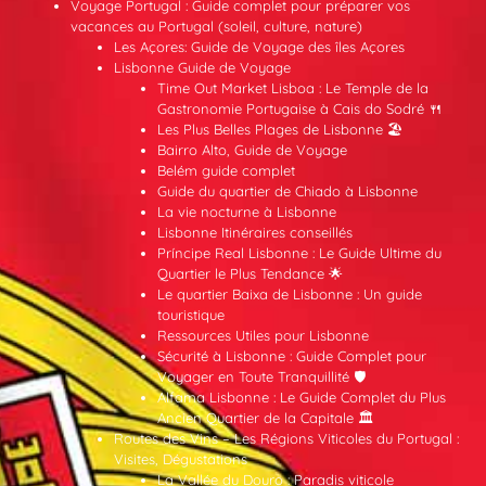
Voyage Portugal : Guide complet pour préparer vos
vacances au Portugal (soleil, culture, nature)
Les Açores: Guide de Voyage des îles Açores
Lisbonne Guide de Voyage
Time Out Market Lisboa : Le Temple de la
Gastronomie Portugaise à Cais do Sodré 🍴
Les Plus Belles Plages de Lisbonne 🏖️
Bairro Alto, Guide de Voyage
Belém guide complet
Guide du quartier de Chiado à Lisbonne
La vie nocturne à Lisbonne
Lisbonne Itinéraires conseillés
Príncipe Real Lisbonne : Le Guide Ultime du
Quartier le Plus Tendance 🌟
Le quartier Baixa de Lisbonne : Un guide
touristique
Ressources Utiles pour Lisbonne
Sécurité à Lisbonne : Guide Complet pour
Voyager en Toute Tranquillité 🛡️
Alfama Lisbonne : Le Guide Complet du Plus
Ancien Quartier de la Capitale 🏛️
Routes des Vins – Les Régions Viticoles du Portugal :
Visites, Dégustations
La Vallée du Douro : Paradis viticole