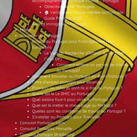
Accompagnement Juridique France – Portugal
Obtention du NIF Portugais
🏠 Vendre une Maison Héritée au Portugal :
Guide Pratique 2025
Avocat immigration Portugal
Météo
Travailler au Portugal
Emploi au Portugal pour Francophones Non-
Européens
Le Visa de Recherche d’Emploi au Portugal
(Visa DP)
Comment obtenir un permis de travail
au Portugal?
Comment travailler au Portugal en étant français ?
Offre d’emploi portugal pour etranger
Pourquoi les salaires sont-ils si bas au Portugal ?
Quelle est le Le SMIC au Portugal?
Quel salaire faut-il pour vivre au Portugal ?
Quel est le métier le mieux payé au Portugal ?
Quelles sont les conditions de travail au Portugal ?
S’installer au Portugal pour Travailler
Consulat Portugais Lyon
Consulat Portugais Marseille
Consulat Portugal Strasbourg