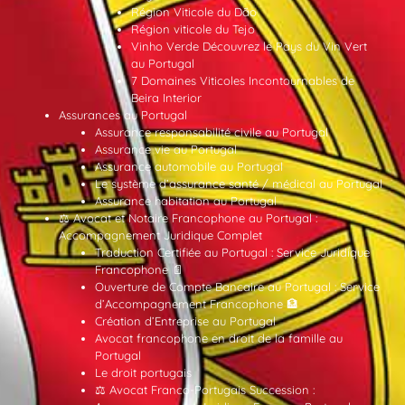
Région Viticole du Dão
Région viticole du Tejo
Vinho Verde Découvrez le Pays du Vin Vert
au Portugal
7 Domaines Viticoles Incontournables de
Beira Interior
Assurances au Portugal
Assurance responsabilité civile au Portugal
Assurance vie au Portugal
Assurance automobile au Portugal
Le système d’assurance santé / médical au Portugal
Assurance habitation au Portugal
⚖️ Avocat et Notaire Francophone au Portugal :
Accompagnement Juridique Complet
Traduction Certifiée au Portugal : Service Juridique
Francophone 📄
Ouverture de Compte Bancaire au Portugal : Service
d’Accompagnement Francophone 🏦
Création d’Entreprise au Portugal
Avocat francophone en droit de la famille au
Portugal
Le droit portugais
⚖️ Avocat Franco-Portugais Succession :