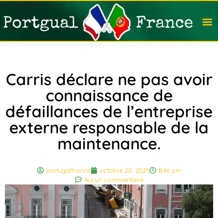
Travail
Nation
Avocat
Vivre
Immobi
Voyag
Carris déclare ne pas avoir
connaissance de
défaillances de l’entreprise
externe responsable de la
maintenance.
portugalfrance
octobre 20, 2025
8:46 pm
Aucun commentaire