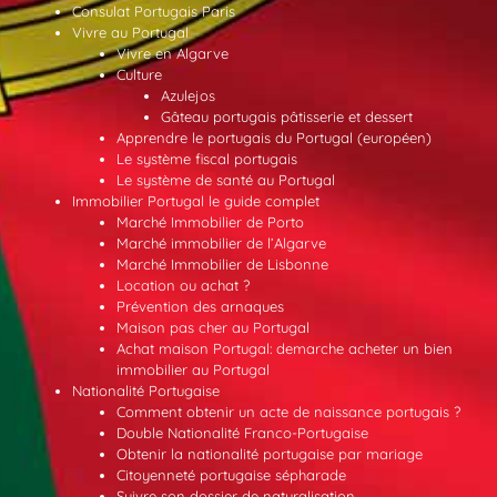
Consulat Portugais Paris
Vivre au Portugal
Vivre en Algarve
Culture
Azulejos
Gâteau portugais pâtisserie et dessert
Apprendre le portugais du Portugal (européen)
Le système fiscal portugais
Le système de santé au Portugal
Immobilier Portugal le guide complet
Marché Immobilier de Porto
Marché immobilier de l’Algarve
Marché Immobilier de Lisbonne
Location ou achat ?
Prévention des arnaques
Maison pas cher au Portugal
Achat maison Portugal: demarche acheter un bien
immobilier au Portugal
Nationalité Portugaise
Comment obtenir un acte de naissance portugais ?
Double Nationalité Franco-Portugaise
Obtenir la nationalité portugaise par mariage
Citoyenneté portugaise sépharade
Suivre son dossier de naturalisation