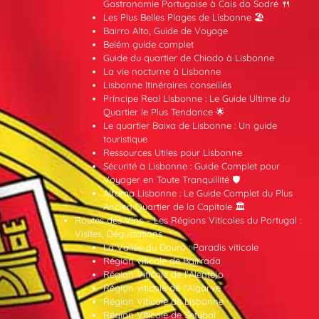
Gastronomie Portugaise à Cais do Sodré 🍴
Les Plus Belles Plages de Lisbonne 🏖️
Bairro Alto, Guide de Voyage
Belém guide complet
Guide du quartier de Chiado à Lisbonne
La vie nocturne à Lisbonne
Lisbonne Itinéraires conseillés
Príncipe Real Lisbonne : Le Guide Ultime du
Quartier le Plus Tendance 🌟
Le quartier Baixa de Lisbonne : Un guide
touristique
Ressources Utiles pour Lisbonne
Sécurité à Lisbonne : Guide Complet pour
Voyager en Toute Tranquillité 🛡️
Alfama Lisbonne : Le Guide Complet du Plus
Ancien Quartier de la Capitale 🏛️
Routes des Vins – Les Régions Viticoles du Portugal :
Visites, Dégustations
La Vallée du Douro : Paradis viticole
Région viticole de Bairrada
Région Viticole de l’Alentejo
Région viticole de l’Algarve
Région Viticole de Lisbonne
Région Viticole de Setúbal