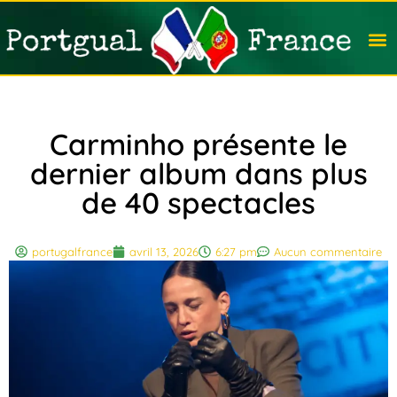
Travail
Nation
Avocat
Vivre
Immobi
Voyag
Carminho présente le
dernier album dans plus
de 40 spectacles
portugalfrance
avril 13, 2026
6:27 pm
Aucun commentaire