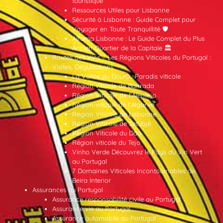
touristique
Ressources Utiles pour Lisbonne
Sécurité à Lisbonne : Guide Complet pour
Voyager en Toute Tranquillité 🛡️
Alfama Lisbonne : Le Guide Complet du Plus
Ancien Quartier de la Capitale 🏛️
Routes des Vins – Les Régions Viticoles du Portugal :
Visites, Dégustations
La Vallée du Douro : Paradis viticole
Région viticole de Bairrada
Région Viticole de l’Alentejo
Région viticole de l’Algarve
Région Viticole de Lisbonne
Région Viticole de Setúbal
Région Viticole du Dão
Région viticole du Tejo
Vinho Verde Découvrez le Pays du Vin Vert
au Portugal
7 Domaines Viticoles Incontournables de
Beira Interior
Assurances au Portugal
Assurance responsabilité civile au Portugal
Assurance vie au Portugal
Assurance automobile au Portugal