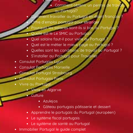
Comment obtenir un permis de travail
au Portugal?
Comment travailler au Portugal en étant français ?
Offre d’emploi portugal pour etranger
Pourquoi les salaires sont-ils si bas au Portugal ?
Quelle est le Le SMIC au Portugal?
Quel salaire faut-il pour vivre au Portugal ?
Quel est le métier le mieux payé au Portugal ?
Quelles sont les conditions de travail au Portugal ?
S’installer au Portugal pour Travailler
Consulat Portugais Lyon
Consulat Portugais Marseille
Consulat Portugal Strasbourg
Consulat Portugais Paris
Vivre au Portugal
Vivre en Algarve
Culture
Azulejos
Gâteau portugais pâtisserie et dessert
Apprendre le portugais du Portugal (européen)
Le système fiscal portugais
Le système de santé au Portugal
Immobilier Portugal le guide complet