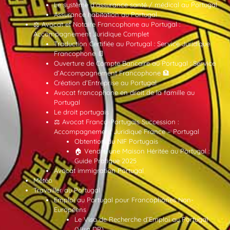
Le système d’assurance santé / médical au Portugal
Assurance habitation au Portugal
⚖️ Avocat et Notaire Francophone au Portugal :
Accompagnement Juridique Complet
Traduction Certifiée au Portugal : Service Juridique
Francophone 📄
Ouverture de Compte Bancaire au Portugal : Service
d’Accompagnement Francophone 🏦
Création d’Entreprise au Portugal
Avocat francophone en droit de la famille au
Portugal
Le droit portugais
⚖️ Avocat Franco-Portugais Succession :
Accompagnement Juridique France – Portugal
Obtention du NIF Portugais
🏠 Vendre une Maison Héritée au Portugal :
Guide Pratique 2025
Avocat immigration Portugal
Météo
Travailler au Portugal
Emploi au Portugal pour Francophones Non-
Européens
Le Visa de Recherche d’Emploi au Portugal
(Visa DP)