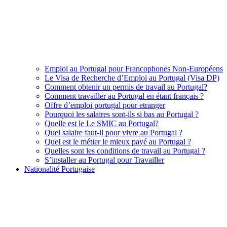
Emploi au Portugal pour Francophones Non-Européens
Le Visa de Recherche d’Emploi au Portugal (Visa DP)
Comment obtenir un permis de travail au Portugal?
Comment travailler au Portugal en étant français ?
Offre d’emploi portugal pour etranger
Pourquoi les salaires sont-ils si bas au Portugal ?
Quelle est le Le SMIC au Portugal?
Quel salaire faut-il pour vivre au Portugal ?
Quel est le métier le mieux payé au Portugal ?
Quelles sont les conditions de travail au Portugal ?
S’installer au Portugal pour Travailler
Nationalité Portugaise